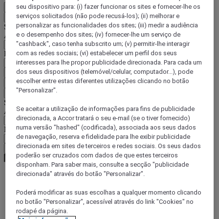
seu dispositivo para: (i) fazer funcionar os sites e fornecer-lhe os
PT
serviços solicitados (não pode recusá-los); (ii) melhorar e
Voltar
personalizar as funcionalidades dos sites; (iii) medir a audiência
Selecione o seu país e idioma abaixo
e o desempenho dos sites; (iv) fornecer-lhe um serviço de
Área geográfica
"cashback", caso tenha subscrito um; (v) permitir-lhe interagir
País/região-idioma
com as redes sociais; (vi) estabelecer um perfil dos seus
interesses para lhe propor publicidade direcionada. Para cada um
dos seus dispositivos (telemóvel/celular, computador...), pode
Confirmar o meu país e idioma
escolher entre estas diferentes utilizações clicando no botão
EUR
(€)
"Personalizar".
Voltar
Selecione a moeda abaixo
Se aceitar a utilização de informações para fins de publicidade
Área geográfica
direcionada, a Accor tratará o seu e-mail (se o tiver fornecido)
numa versão "hashed" (codificada), associada aos seus dados
Moeda
de navegação, reserva e fidelidade para lhe exibir publicidade
direcionada em sites de terceiros e redes sociais. Os seus dados
Confirmar a moeda
poderão ser cruzados com dados de que estes terceiros
disponham. Para saber mais, consulte a secção "publicidade
direcionada" através do botão "Personalizar".
World
Poderá modificar as suas escolhas a qualquer momento clicando
Europe
no botão "Personalizar", acessível através do link "Cookies" no
United Kingdom
rodapé da página.
Thurrock Lakeside