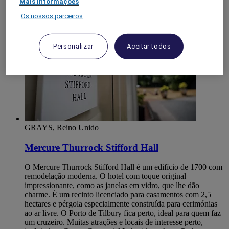
Mais informações
Os nossos parceiros
Personalizar
Aceitar todos
GRAYS, Reino Unido
Mercure Thurrock Stifford Hall
O Mercure Thurrock Stifford Hall é um edifício de 1700 com
remodelação moderna. O hotel com toque original
impressionante, como as janelas em vidro, que lhe dão
charme. É um recinto licenciado para casamentos com 2,5
hectares e pérgola especialmente construída para cerimónias
ao ar livre. O Porto de Tilbury fica perto, ideal para quem faz
um cruzeiro. Muitas atrações e locais de interesse perto,