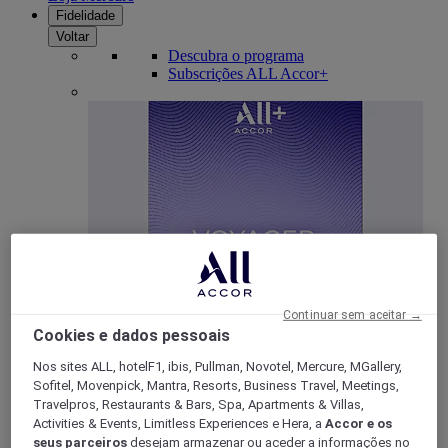
Fidelidade
Voltar
Descubra o programa
Subscrições ALL Accor+
ALL Accor+ Voyager
Continuar sem aceitar →
Cookies e dados pessoais
15% de desconto durante todo o ano
nas suas
estadias em +30 marcas
Nos sites ALL, hotelF1, ibis, Pullman, Novotel, Mercure, MGallery,
Sofitel, Movenpick, Mantra, Resorts, Business Travel, Meetings,
DESCOBRIR
Travelpros, Restaurants & Bars, Spa, Apartments & Villas,
Activities & Events, Limitless Experiences e Hera, a
Accor e os
Mais
seus parceiros
desejam armazenar ou aceder a informações no