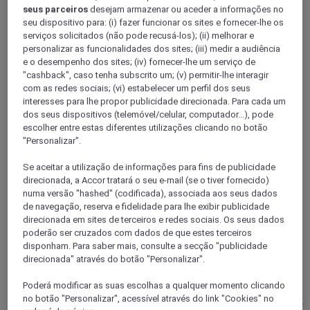
VAL-D'OISE
seus parceiros
desejam armazenar ou aceder a informações no
Survilliers
seu dispositivo para: (i) fazer funcionar os sites e fornecer-lhe os
serviços solicitados (não pode recusá-los); (ii) melhorar e
personalizar as funcionalidades dos sites; (iii) medir a audiência
e o desempenho dos sites; (iv) fornecer-lhe um serviço de
"cashback", caso tenha subscrito um; (v) permitir-lhe interagir
com as redes sociais; (vi) estabelecer um perfil dos seus
interesses para lhe propor publicidade direcionada. Para cada um
dos seus dispositivos (telemóvel/celular, computador...), pode
escolher entre estas diferentes utilizações clicando no botão
"Personalizar".
Se aceitar a utilização de informações para fins de publicidade
direcionada, a Accor tratará o seu e-mail (se o tiver fornecido)
numa versão "hashed" (codificada), associada aos seus dados
ROISSY CHARLES DE GAULLE, França
de navegação, reserva e fidelidade para lhe exibir publicidade
direcionada em sites de terceiros e redes sociais. Os seus dados
Mercure Paris CDG Airport
poderão ser cruzados com dados de que estes terceiros
disponham. Para saber mais, consulte a secção "publicidade
Transforme a sua escala num momento de bem-estar. O hotel
direcionada" através do botão "Personalizar".
Mercure Paris CDG Airport, de 4 estrelas, promete uma
estadia confortável durante as suas viagens de viagem ou de
Poderá modificar as suas escolhas a qualquer momento clicando
negócios. Estacione em segurança no nosso estacionamento
no botão "Personalizar", acessível através do link "Cookies" no
do hotel CDG Airport. Sonhe nos nossos quartos de alto nível