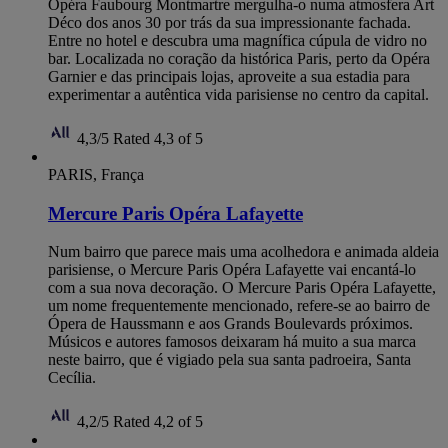
Opéra Faubourg Montmartre mergulha-o numa atmosfera Art
Déco dos anos 30 por trás da sua impressionante fachada.
Entre no hotel e descubra uma magnífica cúpula de vidro no
bar. Localizada no coração da histórica Paris, perto da Opéra
Garnier e das principais lojas, aproveite a sua estadia para
experimentar a autêntica vida parisiense no centro da capital.
4,3/5
Rated 4,3 of 5
PARIS, França
Mercure Paris Opéra Lafayette
Num bairro que parece mais uma acolhedora e animada aldeia
parisiense, o Mercure Paris Opéra Lafayette vai encantá-lo
com a sua nova decoração. O Mercure Paris Opéra Lafayette,
um nome frequentemente mencionado, refere-se ao bairro de
Ópera de Haussmann e aos Grands Boulevards próximos.
Músicos e autores famosos deixaram há muito a sua marca
neste bairro, que é vigiado pela sua santa padroeira, Santa
Cecília.
4,2/5
Rated 4,2 of 5