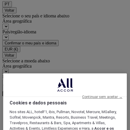
PT
Voltar
Selecione o seu país e idioma abaixo
Área geográfica
País/região-idioma
Confirmar o meu país e idioma
EUR
(€)
Voltar
Selecione a moeda abaixo
Área geográfica
Moeda
Confirmar a moeda
Continuar sem aceitar →
Cookies e dados pessoais
World
Nos sites ALL, hotelF1, ibis, Pullman, Novotel, Mercure, MGallery,
Europe
Sofitel, Movenpick, Mantra, Resorts, Business Travel, Meetings,
France
Travelpros, Restaurants & Bars, Spa, Apartments & Villas,
Ile-de-France
Activities & Events, Limitless Experiences e Hera, a
Accor e os