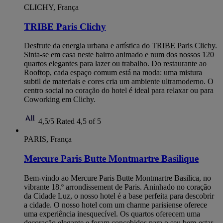
CLICHY, França
TRIBE Paris Clichy
Desfrute da energia urbana e artística do TRIBE Paris Clichy.
Sinta-se em casa neste bairro animado e num dos nossos 120
quartos elegantes para lazer ou trabalho. Do restaurante ao
Rooftop, cada espaço comum está na moda: uma mistura
subtil de materiais e cores cria um ambiente ultramoderno. O
centro social no coração do hotel é ideal para relaxar ou para
Coworking em Clichy.
4,5/5
Rated 4,5 of 5
PARIS, França
Mercure Paris Butte Montmartre Basilique
Bem-vindo ao Mercure Paris Butte Montmartre Basilica, no
vibrante 18.º arrondissement de Paris. Aninhado no coração
da Cidade Luz, o nosso hotel é a base perfeita para descobrir
a cidade. O nosso hotel com um charme parisiense oferece
uma experiência inesquecível. Os quartos oferecem uma
decoração elegante e foram concebidos para o seu bem-estar.