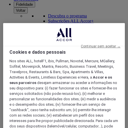
Fidelidade
Voltar
Descubra o programa
Subscrições ALL Accor+
Continuar sem aceitar →
Cookies e dados pessoais
Nos sites ALL, hotelF1, ibis, Pullman, Novotel, Mercure, MGallery,
Sofitel, Movenpick, Mantra, Resorts, Business Travel, Meetings,
Travelpros, Restaurants & Bars, Spa, Apartments & Villas,
Activities & Events, Limitless Experiences e Hera, a
Accor e os
seus parceiros
desejam armazenar ou aceder a informações no
ALL Accor+ Voyager
seu dispositivo para: (i) fazer funcionar os sites e fornecer-lhe os
serviços solicitados (não pode recusá-los); (ii) melhorar e
15% de desconto durante todo o ano
nas suas
personalizar as funcionalidades dos sites; (iii) medir a audiência
estadias em +30 marcas
e o desempenho dos sites; (iv) fornecer-lhe um serviço de
"cashback", caso tenha subscrito um; (v) permitir-lhe interagir
DESCOBRIR
com as redes sociais; (vi) estabelecer um perfil dos seus
interesses para lhe propor publicidade direcionada. Para cada um
Mais
dos seus dispositivos (telemóvel/celular, computador...), pode