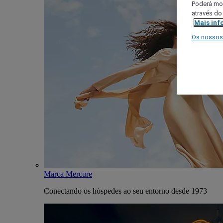
Poderá mod
através do
Mais inf
Os nossos
Marca Mercure
Conectando os hóspedes ao seu entorno desde 1973