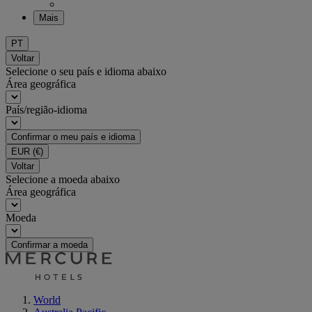
Mais
PT
Voltar
Selecione o seu país e idioma abaixo
Área geográfica
País/região-idioma
Confirmar o meu país e idioma
EUR
(€)
Voltar
Selecione a moeda abaixo
Área geográfica
Moeda
Confirmar a moeda
World