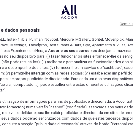
Continu
 e dados pessoais
LL, hotelF1, ibis, Pullman, Novotel, Mercure, MGallery, Sofitel, Movenpick, Man
ravel, Meetings, Travelpros, Restaurants & Bars, Spa, Apartments & Villas, Acti
mitless Experiences e Hera, a
Accor e os seus parceiros
desejam armazenar 
 no seu dispositivo para: (i) fazer funcionar os sites e fornecer-lhe os servi
 (não pode recusá-los); (ii) melhorar e personalizar as funcionalidades dos site
a e o desempenho dos sites; (iv) fornecer-lhe um serviço de "cashback", caso
m; (v) permitir-lhe interagir com as redes sociais; (vi) estabelecer um perfil d
 para lhe propor publicidade direcionada. Para cada um dos seus dispositivo
/celular, computador...), pode escolher entre estas diferentes utilizações cli
ar".
a utilização de informações para fins de publicidade direcionada, a Accor trat
 tiver fornecido) numa versão "hashed" (codificada), associada aos seus dad
 reserva e fidelidade para lhe exibir publicidade direcionada em sites de terc
s seus dados poderão ser cruzados com dados de que estes terceiros dispo
, consulte a secção "publicidade direcionada" através do botão "Personalizar