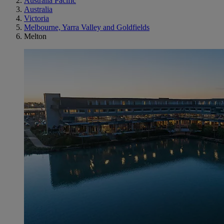
Australia Pacific
Australia
Victoria
Melbourne, Yarra Valley and Goldfields
Melton