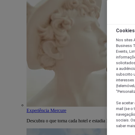
Cookies
Nos sites A
Business T
Events, Li
informações
solicitados
a audiênci
subscrito u
interesses
(telemóvel
"Personaliz
Se aceitar 
mail (se o
Experiência Mercure
navegação,
sociais. O
Descubra o que torna cada hotel e estadia Mercure única
saber mais