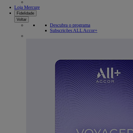
Loja Mercure
Fidelidade
Voltar
Descubra o programa
Subscrições ALL Accor+