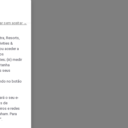
ar sem aceitar →
tra, Resorts,
vities &
ou aceder a
ços
s; (iii) medir
 tenha
os seus
s
cando no botão
ará o seu e-
os de
eiros e redes
nham. Para
".