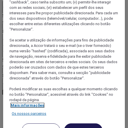
"cashback", caso tenha subscrito um; (v) permitir-lhe interagir
PT
com as redes sociais; (vi) estabelecer um perfil dos seus
Voltar
interesses para lhe propor publicidade direcionada. Para cada um
Selecione o seu país e idioma abaixo
dos seus dispositivos (telemóvel/celular, computador...), pode
Área geográfica
escolher entre estas diferentes utilizações clicando no botão
"Personalizar".
País/região-idioma
Se aceitar a utilização de informações para fins de publicidade
Confirmar o meu país e idioma
direcionada, a Accor tratará o seu e-mail (se o tiver fornecido)
EUR
(€)
numa versão "hashed" (codificada), associada aos seus dados
Voltar
de navegação, reserva e fidelidade para lhe exibir publicidade
Selecione a moeda abaixo
direcionada em sites de terceiros e redes sociais. Os seus dados
Área geográfica
poderão ser cruzados com dados de que estes terceiros
disponham. Para saber mais, consulte a secção "publicidade
Moeda
direcionada" através do botão "Personalizar".
Confirmar a moeda
Poderá modificar as suas escolhas a qualquer momento clicando
no botão "Personalizar", acessível através do link "Cookies" no
rodapé da página.
Mais informações
World
Os nossos parceiros
Europe
France
Provence-Alps-Riviera