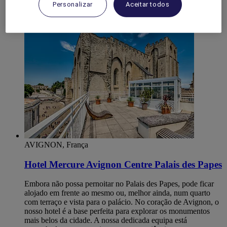
Vaucluse
Personalizar
Aceitar todos
Le Pontet
AVIGNON, França
Hotel Mercure Avignon Centre Palais des Papes
Embora não possa pernoitar no Palais des Papes, pode ficar
alojado em frente ao mesmo ou, melhor ainda, num quarto
com terraço e vista para o palácio. No coração de Avignon, o
nosso hotel é a base perfeita para explorar os monumentos
mais belos da cidade. A nossa dedicada equipa está