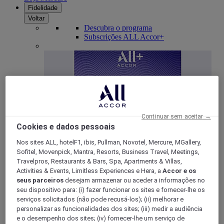
Fidelidade
Voltar
Descubra o programa
Subscrições ALL Accor+
Continuar sem aceitar →
Cookies e dados pessoais
Nos sites ALL, hotelF1, ibis, Pullman, Novotel, Mercure, MGallery,
ALL Accor+ Voyager
Sofitel, Movenpick, Mantra, Resorts, Business Travel, Meetings,
Travelpros, Restaurants & Bars, Spa, Apartments & Villas,
15% de desconto durante todo o ano
nas suas
Activities & Events, Limitless Experiences e Hera, a
Accor e os
estadias em +30 marcas
seus parceiros
desejam armazenar ou aceder a informações no
seu dispositivo para: (i) fazer funcionar os sites e fornecer-lhe os
DESCOBRIR
serviços solicitados (não pode recusá-los); (ii) melhorar e
personalizar as funcionalidades dos sites; (iii) medir a audiência
Mais
e o desempenho dos sites; (iv) fornecer-lhe um serviço de