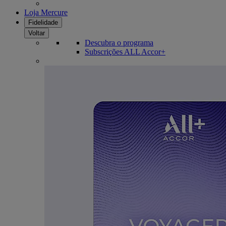
Loja Mercure
Fidelidade
Voltar
Descubra o programa
Subscrições ALL Accor+