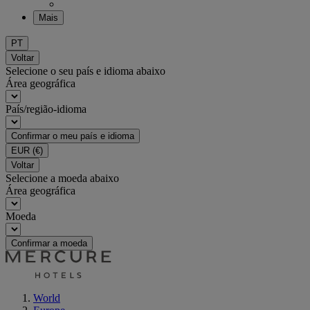
Mais
PT
Voltar
Selecione o seu país e idioma abaixo
Área geográfica
País/região-idioma
Confirmar o meu país e idioma
EUR
(€)
Voltar
Selecione a moeda abaixo
Área geográfica
Moeda
Confirmar a moeda
World