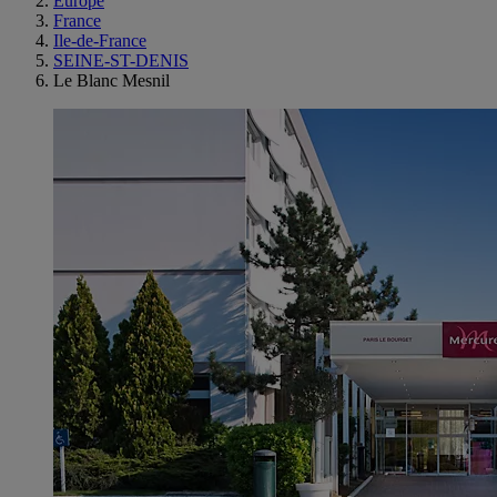
Europe
France
Ile-de-France
SEINE-ST-DENIS
Le Blanc Mesnil