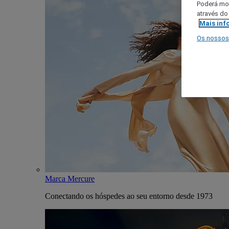
Poderá mod
através do
Mais inf
Os nossos
Marca Mercure
Conectando os hóspedes ao seu entorno desde 1973