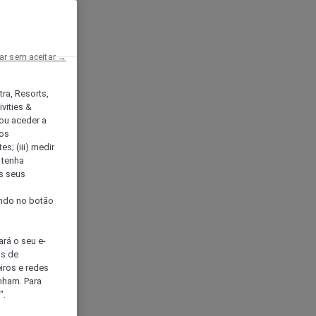
ar sem aceitar →
tra, Resorts,
vities &
ou aceder a
ços
s; (iii) medir
 tenha
os seus
s
cando no botão
ará o seu e-
os de
eiros e redes
nham. Para
".