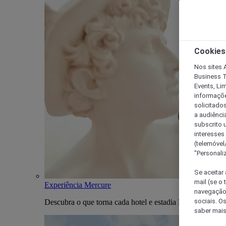
Cookies
Nos sites A
Business T
Events, Li
informações
solicitados
a audiênci
subscrito u
interesses
(telemóvel
"Personaliz
Se aceitar 
mail (se o
Experiência Mercure
navegação,
sociais. O
Descubra o que torna cada hotel e estadia Mercure única
saber mais