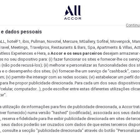
Continu
 e dados pessoais
LL, hotelF1, ibis, Pullman, Novotel, Mercure, MGallery, Sofitel, Movenpick, Man
ravel, Meetings, Travelpros, Restaurants & Bars, Spa, Apartments & Villas, Acti
mitless Experiences e Hera, a
Accor e os seus parceiros
desejam armazenar 
 no seu dispositivo para: (i) fazer funcionar os sites e fornecer-lhe os servi
 (não pode recusá-los); (ii) melhorar e personalizar as funcionalidades dos site
a e o desempenho dos sites; (iv) fornecer-lhe um serviço de "cashback", caso
m; (v) permitir-lhe interagir com as redes sociais; (vi) estabelecer um perfil d
 para lhe propor publicidade direcionada. Para cada um dos seus dispositivo
/celular, computador...), pode escolher entre estas diferentes utilizações cli
ar".
a utilização de informações para fins de publicidade direcionada, a Accor trat
 tiver fornecido) numa versão "hashed" (codificada), associada aos seus dad
 reserva e fidelidade para lhe exibir publicidade direcionada em sites de terc
s seus dados poderão ser cruzados com dados de que estes terceiros dispo
, consulte a secção "publicidade direcionada" através do botão "Personalizar