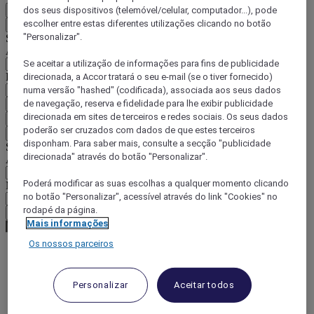
dos seus dispositivos (telemóvel/celular, computador...), pode
PT
escolher entre estas diferentes utilizações clicando no botão
Voltar
"Personalizar".
Selecione o seu país e idioma abaixo
Área geográfica
Se aceitar a utilização de informações para fins de publicidade
País/região-idioma
direcionada, a Accor tratará o seu e-mail (se o tiver fornecido)
numa versão "hashed" (codificada), associada aos seus dados
de navegação, reserva e fidelidade para lhe exibir publicidade
Confirmar o meu país e idioma
direcionada em sites de terceiros e redes sociais. Os seus dados
EUR
(€)
poderão ser cruzados com dados de que estes terceiros
Voltar
disponham. Para saber mais, consulte a secção "publicidade
Selecione a moeda abaixo
direcionada" através do botão "Personalizar".
Área geográfica
Poderá modificar as suas escolhas a qualquer momento clicando
Moeda
no botão "Personalizar", acessível através do link "Cookies" no
rodapé da página.
Confirmar a moeda
Mais informações
Os nossos parceiros
World
South America
Personalizar
Aceitar todos
French Guiana
Kourou