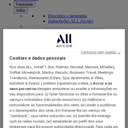
Fidelidade
Voltar
Descubra o programa
Subscrições ALL Accor+
Continuar sem aceitar →
Cookies e dados pessoais
Nos sites ALL, hotelF1, ibis, Pullman, Novotel, Mercure, MGallery,
Sofitel, Movenpick, Mantra, Resorts, Business Travel, Meetings,
Travelpros, Restaurants & Bars, Spa, Apartments & Villas,
Activities & Events, Limitless Experiences e Hera, a
Accor e os
ALL Accor+ Voyager
seus parceiros
desejam armazenar ou aceder a informações no
seu dispositivo para: (i) fazer funcionar os sites e fornecer-lhe os
15% de desconto durante todo o ano
nas suas
serviços solicitados (não pode recusá-los); (ii) melhorar e
estadias em +30 marcas
personalizar as funcionalidades dos sites; (iii) medir a audiência
e o desempenho dos sites; (iv) fornecer-lhe um serviço de
DESCOBRIR
"cashback", caso tenha subscrito um; (v) permitir-lhe interagir
com as redes sociais; (vi) estabelecer um perfil dos seus
Mais
interesses para lhe propor publicidade direcionada. Para cada um