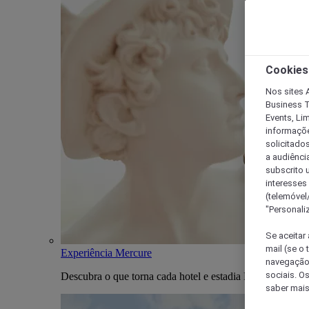
Cookies
Nos sites A
Business T
Events, Li
informações
solicitados
a audiênci
subscrito u
interesses
(telemóvel
"Personaliz
Se aceitar 
mail (se o
Experiência Mercure
navegação,
sociais. O
Descubra o que torna cada hotel e estadia Mercure única
saber mais