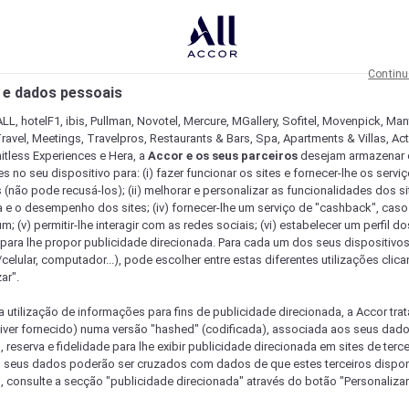
Continu
 e dados pessoais
LL, hotelF1, ibis, Pullman, Novotel, Mercure, MGallery, Sofitel, Movenpick, Man
ravel, Meetings, Travelpros, Restaurants & Bars, Spa, Apartments & Villas, Acti
mitless Experiences e Hera, a
Accor e os seus parceiros
desejam armazenar 
 no seu dispositivo para: (i) fazer funcionar os sites e fornecer-lhe os servi
 (não pode recusá-los); (ii) melhorar e personalizar as funcionalidades dos site
a e o desempenho dos sites; (iv) fornecer-lhe um serviço de "cashback", caso
m; (v) permitir-lhe interagir com as redes sociais; (vi) estabelecer um perfil d
 para lhe propor publicidade direcionada. Para cada um dos seus dispositivo
/celular, computador...), pode escolher entre estas diferentes utilizações cli
ar".
a utilização de informações para fins de publicidade direcionada, a Accor trat
 tiver fornecido) numa versão "hashed" (codificada), associada aos seus dad
 reserva e fidelidade para lhe exibir publicidade direcionada em sites de terc
s seus dados poderão ser cruzados com dados de que estes terceiros dispo
, consulte a secção "publicidade direcionada" através do botão "Personalizar