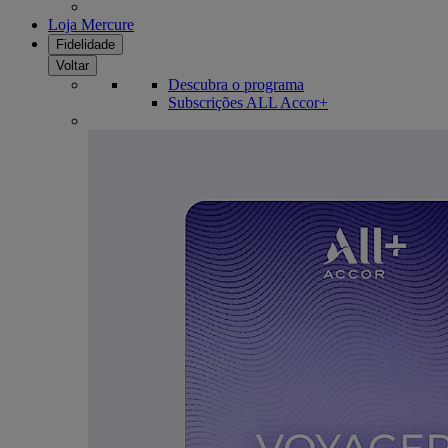
Loja Mercure
Fidelidade
Voltar
Descubra o programa
Subscrições ALL Accor+