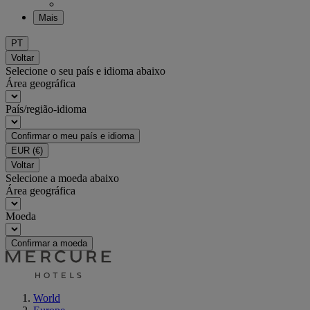
Mais
PT
Voltar
Selecione o seu país e idioma abaixo
Área geográfica
País/região-idioma
Confirmar o meu país e idioma
EUR
(€)
Voltar
Selecione a moeda abaixo
Área geográfica
Moeda
Confirmar a moeda
World