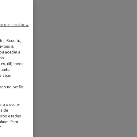
ar sem aceitar →
tra, Resorts,
vities &
ou aceder a
ços
s; (iii) medir
 tenha
os seus
s
cando no botão
ará o seu e-
os de
eiros e redes
nham. Para
".