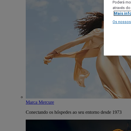
Poderá mod
através do
Mais inf
Os nossos
Marca Mercure
Conectando os hóspedes ao seu entorno desde 1973