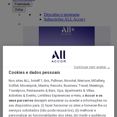
Fidelidade
Voltar
Descubra o programa
Subscrições ALL Accor+
Continuar sem aceitar →
Cookies e dados pessoais
ALL Accor+ Voyager
Nos sites ALL, hotelF1, ibis, Pullman, Novotel, Mercure, MGallery,
Sofitel, Movenpick, Mantra, Resorts, Business Travel, Meetings,
15% de desconto durante todo o ano
nas suas
Travelpros, Restaurants & Bars, Spa, Apartments & Villas,
estadias em +30 marcas
Activities & Events, Limitless Experiences e Hera, a
Accor e os
seus parceiros
desejam armazenar ou aceder a informações no
DESCOBRIR
seu dispositivo para: (i) fazer funcionar os sites e fornecer-lhe os
serviços solicitados (não pode recusá-los); (ii) melhorar e
Mais
personalizar as funcionalidades dos sites; (iii) medir a audiência