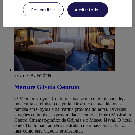
Personalizar
Aceitar todos
GDYNIA, Polônia
Mercure Gdynia Centrum
O Mercure Gdynia Centrum situa-se no centro da cidade, a
uma curta caminhada da praia. Desfrute da avenida mais
famosa em Gdynia e da marina próxima do hotel. Diversas
atrações culturais nas proximidades como o Teatro Musical, o
Centro Cinematográfico de Gdynia e o Museu Naval. O hotel
é ideal tanto para aqueles desfrutam de umas férias à beira-
mar como para viagens profissionais.