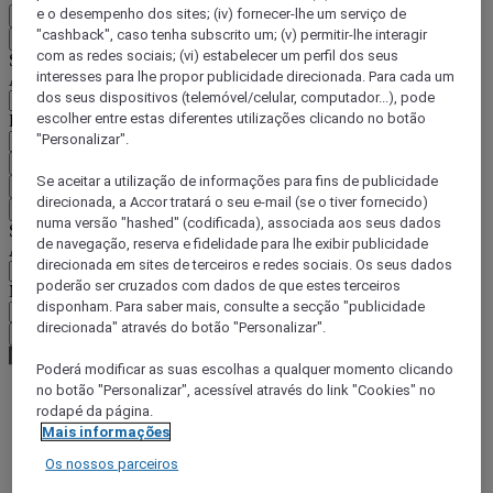
e o desempenho dos sites; (iv) fornecer-lhe um serviço de
PT
"cashback", caso tenha subscrito um; (v) permitir-lhe interagir
Voltar
com as redes sociais; (vi) estabelecer um perfil dos seus
Selecione o seu país e idioma abaixo
interesses para lhe propor publicidade direcionada. Para cada um
Área geográfica
dos seus dispositivos (telemóvel/celular, computador...), pode
escolher entre estas diferentes utilizações clicando no botão
País/região-idioma
"Personalizar".
Confirmar o meu país e idioma
Se aceitar a utilização de informações para fins de publicidade
EUR
(€)
direcionada, a Accor tratará o seu e-mail (se o tiver fornecido)
Voltar
numa versão "hashed" (codificada), associada aos seus dados
Selecione a moeda abaixo
de navegação, reserva e fidelidade para lhe exibir publicidade
Área geográfica
direcionada em sites de terceiros e redes sociais. Os seus dados
poderão ser cruzados com dados de que estes terceiros
Moeda
disponham. Para saber mais, consulte a secção "publicidade
direcionada" através do botão "Personalizar".
Confirmar a moeda
Poderá modificar as suas escolhas a qualquer momento clicando
no botão "Personalizar", acessível através do link "Cookies" no
rodapé da página.
World
Mais informações
Europe
Poland
Os nossos parceiros
Gdynia