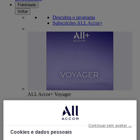
Fidelidade
Voltar
Descubra o programa
Subscrições ALL Accor+
ALL Accor+ Voyager
15% de desconto durante todo o ano
nas suas
estadias em +30 marcas
DESCOBRIR
Continuar sem aceitar →
Cookies e dados pessoais
Mais