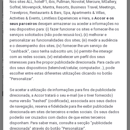
Nos sites ALL, hotelF1, ibis, Pullman, Novotel, Mercure, MGallery,
PT
Sofitel, Movenpick, Mantra, Resorts, Business Travel, Meetings,
Voltar
Travelpros, Restaurants & Bars, Spa, Apartments & Villas,
Selecione o seu país e idioma abaixo
Activities & Events, Limitless Experiences e Hera, a
Accor e os
Área geográfica
seus parceiros
desejam armazenar ou aceder a informações no
seu dispositivo para: (i) fazer funcionar os sites e fornecer-lhe os
País/região-idioma
serviços solicitados (não pode recusá-los); (ii) melhorar e
personalizar as funcionalidades dos sites; (iii) medir a audiência
Confirmar o meu país e idioma
e o desempenho dos sites; (iv) fornecer-lhe um serviço de
EUR
(€)
"cashback", caso tenha subscrito um; (v) permitir-lhe interagir
Voltar
com as redes sociais; (vi) estabelecer um perfil dos seus
Selecione a moeda abaixo
interesses para lhe propor publicidade direcionada. Para cada um
Área geográfica
dos seus dispositivos (telemóvel/celular, computador...), pode
escolher entre estas diferentes utilizações clicando no botão
Moeda
"Personalizar".
Confirmar a moeda
Se aceitar a utilização de informações para fins de publicidade
direcionada, a Accor tratará o seu e-mail (se o tiver fornecido)
numa versão "hashed" (codificada), associada aos seus dados
de navegação, reserva e fidelidade para lhe exibir publicidade
World
direcionada em sites de terceiros e redes sociais. Os seus dados
Europe
poderão ser cruzados com dados de que estes terceiros
France
disponham. Para saber mais, consulte a secção "publicidade
Provence-Alps-Riviera
direcionada" através do botão "Personalizar".