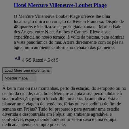
Hotel Mercure Villeneuve-Loubet Plage
O Mercure Villeneuve Loubet Plage oferece-lhe uma
localização única no coração da Riviera Francesa. Dispõe de
48 quartos e localiza-se na prestigiada zona da Marina Baie
des Anges, entre Nice, Antibes e Cannes. Eleve a sua
experiência no nosso terraço, à volta da piscina, para admirar
a vista panorâmica do mar. Aterra diretamente com os pés na
água, num ambiente californiano debaixo das palmeiras.
4,5/5
Rated 4,5 of 5
Load More
See more items
Mostrar mapa
À beira-mar ou nas montanhas, perto da estação, do aeroporto ou no
centro da cidade, cada hotel Mercure adapta a sua personalidade à
sua localização, proporcionado-lhe uma estadia autêntica. Está a
planear uma viagem de negócios, férias ou escapadinha de fim de
semana em Fréjus? Tudo foi preparado para garantir uma estadia
divertida e descontraída em Fréjus: um ambiente agradável e
confortável, espaços onde pode sentir-se em casa e uma equipa
dedicada, atenta e sempre presente.