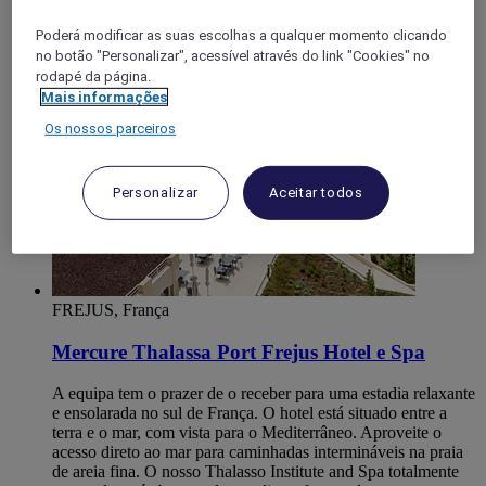
Var
Fréjus
Poderá modificar as suas escolhas a qualquer momento clicando
no botão "Personalizar", acessível através do link "Cookies" no
rodapé da página.
Mais informações
Os nossos parceiros
Personalizar
Aceitar todos
FREJUS, França
Mercure Thalassa Port Frejus Hotel e Spa
A equipa tem o prazer de o receber para uma estadia relaxante
e ensolarada no sul de França. O hotel está situado entre a
terra e o mar, com vista para o Mediterrâneo. Aproveite o
acesso direto ao mar para caminhadas intermináveis na praia
de areia fina. O nosso Thalasso Institute and Spa totalmente