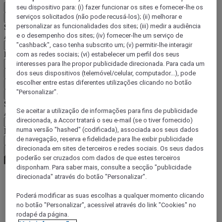
seu dispositivo para: (i) fazer funcionar os sites e fornecer-lhe os
PT
serviços solicitados (não pode recusá-los); (ii) melhorar e
Voltar
personalizar as funcionalidades dos sites; (iii) medir a audiência
Selecione o seu país e idioma abaixo
e o desempenho dos sites; (iv) fornecer-lhe um serviço de
Área geográfica
"cashback", caso tenha subscrito um; (v) permitir-lhe interagir
País/região-idioma
com as redes sociais; (vi) estabelecer um perfil dos seus
interesses para lhe propor publicidade direcionada. Para cada um
dos seus dispositivos (telemóvel/celular, computador...), pode
Confirmar o meu país e idioma
escolher entre estas diferentes utilizações clicando no botão
EUR
(€)
"Personalizar".
Voltar
Selecione a moeda abaixo
Se aceitar a utilização de informações para fins de publicidade
Área geográfica
direcionada, a Accor tratará o seu e-mail (se o tiver fornecido)
numa versão "hashed" (codificada), associada aos seus dados
Moeda
de navegação, reserva e fidelidade para lhe exibir publicidade
direcionada em sites de terceiros e redes sociais. Os seus dados
Confirmar a moeda
poderão ser cruzados com dados de que estes terceiros
disponham. Para saber mais, consulte a secção "publicidade
direcionada" através do botão "Personalizar".
World
Poderá modificar as suas escolhas a qualquer momento clicando
Europe
no botão "Personalizar", acessível através do link "Cookies" no
Germany
rodapé da página.
Baden-Wuerttemberg