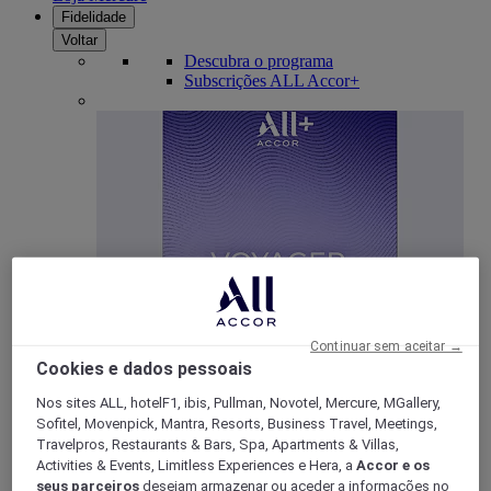
Fidelidade
Voltar
Descubra o programa
Subscrições ALL Accor+
ALL Accor+ Voyager
Continuar sem aceitar →
Cookies e dados pessoais
15% de desconto durante todo o ano
nas suas
estadias em +30 marcas
Nos sites ALL, hotelF1, ibis, Pullman, Novotel, Mercure, MGallery,
Sofitel, Movenpick, Mantra, Resorts, Business Travel, Meetings,
DESCOBRIR
Travelpros, Restaurants & Bars, Spa, Apartments & Villas,
Activities & Events, Limitless Experiences e Hera, a
Accor e os
Mais
seus parceiros
desejam armazenar ou aceder a informações no