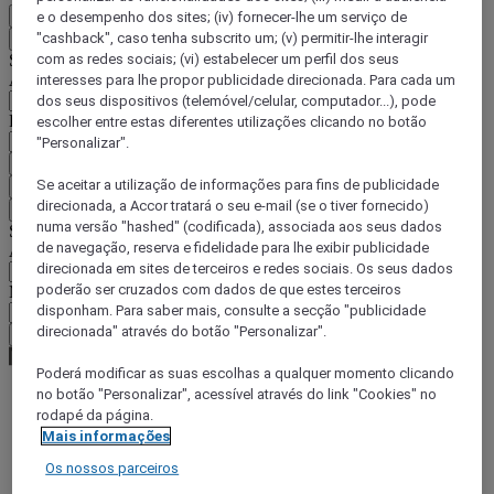
PT
e o desempenho dos sites; (iv) fornecer-lhe um serviço de
"cashback", caso tenha subscrito um; (v) permitir-lhe interagir
Voltar
Selecione o seu país e idioma abaixo
com as redes sociais; (vi) estabelecer um perfil dos seus
Área geográfica
interesses para lhe propor publicidade direcionada. Para cada um
dos seus dispositivos (telemóvel/celular, computador...), pode
País/região-idioma
escolher entre estas diferentes utilizações clicando no botão
"Personalizar".
Confirmar o meu país e idioma
Se aceitar a utilização de informações para fins de publicidade
EUR
(€)
direcionada, a Accor tratará o seu e-mail (se o tiver fornecido)
Voltar
numa versão "hashed" (codificada), associada aos seus dados
Selecione a moeda abaixo
de navegação, reserva e fidelidade para lhe exibir publicidade
Área geográfica
direcionada em sites de terceiros e redes sociais. Os seus dados
poderão ser cruzados com dados de que estes terceiros
Moeda
disponham. Para saber mais, consulte a secção "publicidade
direcionada" através do botão "Personalizar".
Confirmar a moeda
Poderá modificar as suas escolhas a qualquer momento clicando
no botão "Personalizar", acessível através do link "Cookies" no
rodapé da página.
World
Mais informações
Europe
France
Os nossos parceiros
Ile-de-France