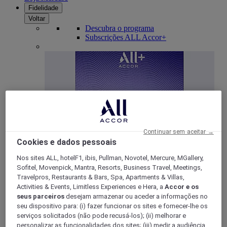
Fidelidade
Voltar
Descubra o programa
Subscrições ALL Accor+
Continuar sem aceitar →
Cookies e dados pessoais
ALL Accor+ Voyager
Nos sites ALL, hotelF1, ibis, Pullman, Novotel, Mercure, MGallery,
Sofitel, Movenpick, Mantra, Resorts, Business Travel, Meetings,
15% de desconto durante todo o ano
nas suas
Travelpros, Restaurants & Bars, Spa, Apartments & Villas,
estadias em +30 marcas
Activities & Events, Limitless Experiences e Hera, a
Accor e os
DESCOBRIR
seus parceiros
desejam armazenar ou aceder a informações no
seu dispositivo para: (i) fazer funcionar os sites e fornecer-lhe os
Mais
serviços solicitados (não pode recusá-los); (ii) melhorar e
personalizar as funcionalidades dos sites; (iii) medir a audiência