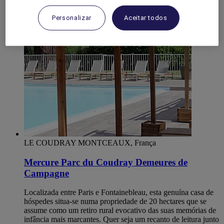
ESSONNE
Evry
Personalizar
Aceitar todos
LE COUDRAY MONTCEAUX, França
Mercure Parc du Coudray Demeures de
Campagne
Localizada entre Paris e Fontainebleau, esta genuína casa de
hóspedes situa-se numa propriedade de 20 hectares que se
assume como um retiro rural evocativo das suas memórias de
infância mais marcantes. Quer seja um recanto de leitura junto