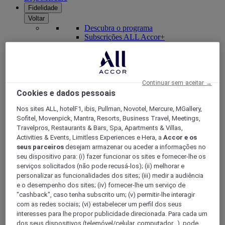
Fidelidade
Voltar
Descubra o programa
Subscrições ALL Accor+
Continuar sem aceitar →
Cookies e dados pessoais
Nos sites ALL, hotelF1, ibis, Pullman, Novotel, Mercure, MGallery,
Sofitel, Movenpick, Mantra, Resorts, Business Travel, Meetings,
Travelpros, Restaurants & Bars, Spa, Apartments & Villas,
Activities & Events, Limitless Experiences e Hera, a
Accor e os
seus parceiros
desejam armazenar ou aceder a informações no
ALL Accor+ Voyager
seu dispositivo para: (i) fazer funcionar os sites e fornecer-lhe os
serviços solicitados (não pode recusá-los); (ii) melhorar e
15% de desconto durante todo o ano
nas suas
personalizar as funcionalidades dos sites; (iii) medir a audiência
estadias em +30 marcas
e o desempenho dos sites; (iv) fornecer-lhe um serviço de
DESCOBRIR
"cashback", caso tenha subscrito um; (v) permitir-lhe interagir
com as redes sociais; (vi) estabelecer um perfil dos seus
interesses para lhe propor publicidade direcionada. Para cada um
Mais
dos seus dispositivos (telemóvel/celular, computador...), pode