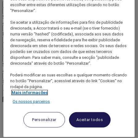
PT
escolher entre estas diferentes utilizações clicando no botão
"Personalizar".
Voltar
Selecione o seu país e idioma abaixo
Área geográfica
Se aceitar a utilização de informações para fins de publicidade
direcionada, a Accor tratará o seu e-mail (se o tiver fornecido)
País/região-idioma
numa versão "hashed" (codificada), associada aos seus dados
de navegação, reserva e fidelidade para lhe exibir publicidade
direcionada em sites de terceiros e redes sociais. Os seus dados
Confirmar o meu país e idioma
poderão ser cruzados com dados de que estes terceiros
EUR
(€)
disponham. Para saber mais, consulte a secção "publicidade
Voltar
direcionada" através do botão "Personalizar".
Selecione a moeda abaixo
Área geográfica
Poderá modificar as suas escolhas a qualquer momento clicando
no botão "Personalizar", acessível através do link "Cookies" no
Moeda
rodapé da página.
Mais informações
Confirmar a moeda
Os nossos parceiros
World
Personalizar
Aceitar todos
Europe
France
Ile-de-France