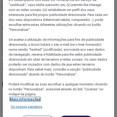
PT
"cashback", caso tenha subscrito um; (v) permitir-lhe interagir
Voltar
com as redes sociais; (vi) estabelecer um perfil dos seus
Selecione o seu país e idioma abaixo
interesses para lhe propor publicidade direcionada. Para cada um
Área geográfica
dos seus dispositivos (telemóvel/celular, computador...), pode
escolher entre estas diferentes utilizações clicando no botão
País/região-idioma
"Personalizar".
Confirmar o meu país e idioma
Se aceitar a utilização de informações para fins de publicidade
EUR
(€)
direcionada, a Accor tratará o seu e-mail (se o tiver fornecido)
numa versão "hashed" (codificada), associada aos seus dados
Voltar
de navegação, reserva e fidelidade para lhe exibir publicidade
Selecione a moeda abaixo
Área geográfica
direcionada em sites de terceiros e redes sociais. Os seus dados
poderão ser cruzados com dados de que estes terceiros
Moeda
disponham. Para saber mais, consulte a secção "publicidade
direcionada" através do botão "Personalizar".
Confirmar a moeda
Poderá modificar as suas escolhas a qualquer momento clicando
no botão "Personalizar", acessível através do link "Cookies" no
rodapé da página.
Mais informações
World
Europe
Os nossos parceiros
Germany
North Rhine Westphalia