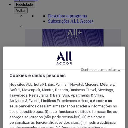
Fidelidade
Voltar
Descubra o programa
Subscrições ALL Accor+
Continuar sem aceitar →
Cookies e dados pessoais
Nos sites ALL, hotelF1, ibis, Pullman, Novotel, Mercure, MGallery,
ALL Accor+ Voyager
Sofitel, Movenpick, Mantra, Resorts, Business Travel, Meetings,
Travelpros, Restaurants & Bars, Spa, Apartments & Villas,
15% de desconto durante todo o ano
nas suas
Activities & Events, Limitless Experiences e Hera, a
Accor e os
estadias em +30 marcas
seus parceiros
desejam armazenar ou aceder a informações no
DESCOBRIR
seu dispositivo para: (i) fazer funcionar os sites e fornecer-lhe os
serviços solicitados (não pode recusá-los); (ii) melhorar e
Mais
personalizar as funcionalidades dos sites; (iii) medir a audiência
e o desempenho dos sites; (iv) fornecer-lhe um serviço de