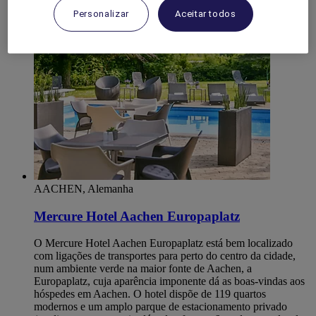
Duren
Personalizar
Aceitar todos
AACHEN, Alemanha
Mercure Hotel Aachen Europaplatz
O Mercure Hotel Aachen Europaplatz está bem localizado
com ligações de transportes para perto do centro da cidade,
num ambiente verde na maior fonte de Aachen, a
Europaplatz, cuja aparência imponente dá as boas-vindas aos
hóspedes em Aachen. O hotel dispõe de 119 quartos
modernos e um amplo parque de estacionamento privado