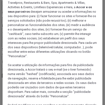
Travelpros, Restaurants & Bars, Spa, Apartments & Villas,
PT
Activities & Events, Limitless Experiences e Hera, a
Accor e os
Voltar
seus parceiros
desejam armazenar ou aceder a informações no
Selecione o seu país e idioma abaixo
seu dispositivo para: (i) fazer funcionar os sites e fornecer-lhe os
Área geográfica
serviços solicitados (não pode recusá-los); (ii) melhorar e
personalizar as funcionalidades dos sites; (iii) medir a audiência
País/região-idioma
e o desempenho dos sites; (iv) fornecer-lhe um serviço de
"cashback", caso tenha subscrito um; (v) permitir-lhe interagir
Confirmar o meu país e idioma
com as redes sociais; (vi) estabelecer um perfil dos seus
EUR
(€)
interesses para lhe propor publicidade direcionada. Para cada um
Voltar
dos seus dispositivos (telemóvel/celular, computador...), pode
Selecione a moeda abaixo
escolher entre estas diferentes utilizações clicando no botão
Área geográfica
"Personalizar".
Moeda
Se aceitar a utilização de informações para fins de publicidade
direcionada, a Accor tratará o seu e-mail (se o tiver fornecido)
Confirmar a moeda
numa versão "hashed" (codificada), associada aos seus dados
de navegação, reserva e fidelidade para lhe exibir publicidade
direcionada em sites de terceiros e redes sociais. Os seus dados
poderão ser cruzados com dados de que estes terceiros
World
disponham. Para saber mais, consulte a secção "publicidade
South America
direcionada" através do botão "Personalizar".
Brazil
Minas Gerais