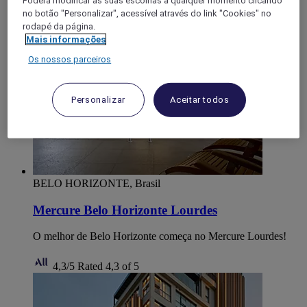
Poderá modificar as suas escolhas a qualquer momento clicando
Contagem
no botão "Personalizar", acessível através do link "Cookies" no
rodapé da página.
Mais informações
Os nossos parceiros
Personalizar
Aceitar todos
BELO HORIZONTE, Brasil
Mercure Belo Horizonte Lourdes
O melhor de Belo Horizonte começa no Mercure Lourdes!
4,3/5
Rated 4,3 of 5