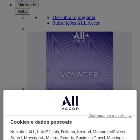
Fidelidade
Voltar
Descubra o programa
Subscrições ALL Accor+
ALL Accor+ Voyager
15% de desconto durante todo o ano
nas suas
estadias em +30 marcas
Continuar sem aceitar →
DESCOBRIR
Cookies e dados pessoais
Nos sites ALL, hotelF1, ibis, Pullman, Novotel, Mercure, MGallery,
Mais
Sofitel, Movenpick, Mantra, Resorts, Business Travel, Meetings,