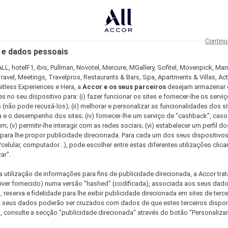
Continu
 e dados pessoais
LL, hotelF1, ibis, Pullman, Novotel, Mercure, MGallery, Sofitel, Movenpick, Man
ravel, Meetings, Travelpros, Restaurants & Bars, Spa, Apartments & Villas, Acti
mitless Experiences e Hera, a
Accor e os seus parceiros
desejam armazenar 
 no seu dispositivo para: (i) fazer funcionar os sites e fornecer-lhe os servi
 (não pode recusá-los); (ii) melhorar e personalizar as funcionalidades dos site
a e o desempenho dos sites; (iv) fornecer-lhe um serviço de "cashback", caso
m; (v) permitir-lhe interagir com as redes sociais; (vi) estabelecer um perfil d
 para lhe propor publicidade direcionada. Para cada um dos seus dispositivo
/celular, computador...), pode escolher entre estas diferentes utilizações cli
ar".
a utilização de informações para fins de publicidade direcionada, a Accor trat
 tiver fornecido) numa versão "hashed" (codificada), associada aos seus dad
 reserva e fidelidade para lhe exibir publicidade direcionada em sites de terc
s seus dados poderão ser cruzados com dados de que estes terceiros dispo
, consulte a secção "publicidade direcionada" através do botão "Personalizar