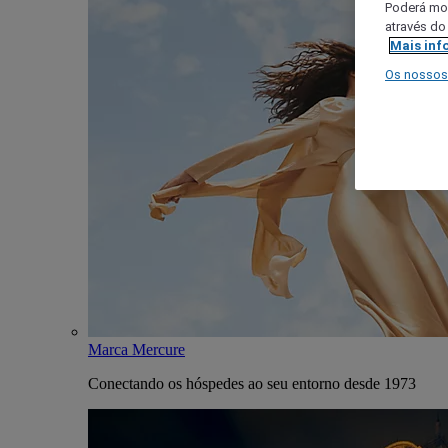
Poderá mod
através do
Mais inf
Os nossos
Marca Mercure
Conectando os hóspedes ao seu entorno desde 1973