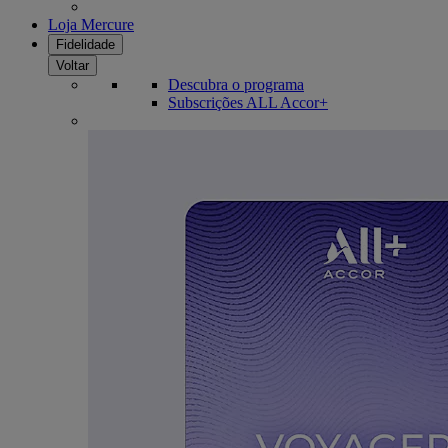
Loja Mercure
Fidelidade
Voltar
Descubra o programa
Subscrições ALL Accor+