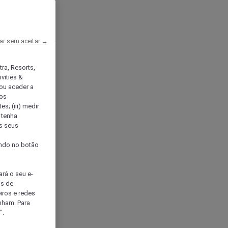
ar sem aceitar →
tra, Resorts,
vities &
ou aceder a
ços
s; (iii) medir
 tenha
os seus
s
cando no botão
ará o seu e-
os de
eiros e redes
nham. Para
".