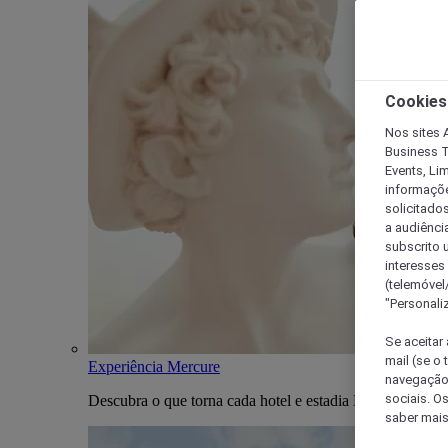
Cookies
Nos sites A
Business T
Events, Li
informações
solicitados
a audiênci
subscrito u
interesses
(telemóvel
"Personaliz
Se aceitar 
mail (se o
Experiência Mercure
navegação,
sociais. O
Descubra o que torna cada hotel e estadia Mercure única
saber mais