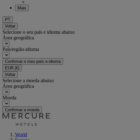
Mais
PT
Voltar
Selecione o seu país e idioma abaixo
Área geográfica
País/região-idioma
Confirmar o meu país e idioma
EUR
(€)
Voltar
Selecione a moeda abaixo
Área geográfica
Moeda
Confirmar a moeda
World