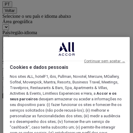
PT
Voltar
Selecione o seu país e idioma abaixo
Área geográfica
País/região-idioma
Confirmar o meu país e idioma
EUR
(€)
Voltar
Continuar sem aceitar →
Selecione a moeda abaixo
Cookies e dados pessoais
Área geográfica
Nos sites ALL, hotelF1, ibis, Pullman, Novotel, Mercure, MGallery,
Moeda
Sofitel, Movenpick, Mantra, Resorts, Business Travel, Meetings,
Travelpros, Restaurants & Bars, Spa, Apartments & Villas,
Confirmar a moeda
Activities & Events, Limitless Experiences e Hera, a
Accor e os
seus parceiros
desejam armazenar ou aceder a informações no
seu dispositivo para: (i) fazer funcionar os sites e fornecer-lhe os
serviços solicitados (não pode recusá-los); (ii) melhorar e
World
personalizar as funcionalidades dos sites; (iii) medir a audiência
Europe
e o desempenho dos sites; (iv) fornecer-lhe um serviço de
France
"cashback", caso tenha subscrito um; (v) permitir-lhe interagir
Rhone-Alps
com as redes sociais; (vi) estabelecer um perfil dos seus