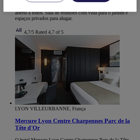
cocktail - cada espaço convida a apreciar cada momento. O
centro social combina coworking e um lounge acolhedor -
aberto a todos. Sala de reuniões com vista para o jardim e
espaços privados para alugar.
4,7/5
Rated 4,7 of 5
LYON VILLEURBANNE, França
Mercure Lyon Centre Charpennes Parc de la
Tête d'Or
O hotel Mercure Lyon Centre Charpennes Parc de la Tête