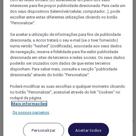
RHONE
interesses para lhe propor publicidade direcionada. Para cada um
Caluire et Cuire
dos seus dispositivos (telemóvel/celular, computador...), pode
escolher entre estas diferentes utilizações clicando no botão
"Personalizar".
Se aceitar a utilização de informações para fins de publicidade
direcionada, a Accor tratará o seu e-mail (se o tiver fornecido)
numa versão "hashed" (codificada), associada aos seus dados
de navegação, reserva e fidelidade para lhe exibir publicidade
direcionada em sites de terceiros e redes sociais. Os seus dados
poderão ser cruzados com dados de que estes terceiros
disponham. Para saber mais, consulte a secção "publicidade
direcionada" através do botão "Personalizar".
Poderá modificar as suas escolhas a qualquer momento clicando
Caluire et Cuire, França
no botão "Personalizar", acessível através do link "Cookies" no
TRIBE Lyon Croix Rousse
rodapé da página.
Mais informações
No hotel TRIBE Lyon Croix-Rousse, os nossos 97 quartos
Os nossos parceiros
luminosos e elegantes, com roupa de cama de alta qualidade,
oferecem um refúgio acolhedor para uma estadia de uma noite
ou mais. O restaurante serve pratos caseiros sazonais, e o bar
Personalizar
Aceitar todos
e o exuberante pátio são perfeitos para desfrutar de um