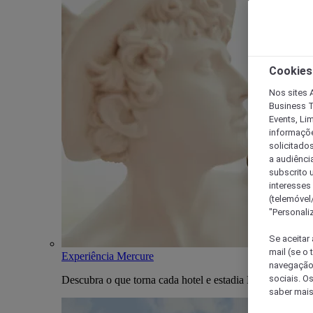
Cookies
Nos sites A
Business T
Events, Li
informações
solicitados
a audiênci
subscrito u
interesses
(telemóvel
"Personaliz
Se aceitar 
mail (se o
Experiência Mercure
navegação,
sociais. O
Descubra o que torna cada hotel e estadia Mercure única
saber mais