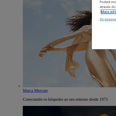
Poderá mod
através do
Mais inf
Os nossos
Marca Mercure
Conectando os hóspedes ao seu entorno desde 1973