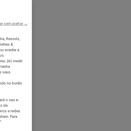
ar sem aceitar →
tra, Resorts,
vities &
ou aceder a
ços
s; (iii) medir
 tenha
os seus
s
cando no botão
ará o seu e-
os de
eiros e redes
nham. Para
".