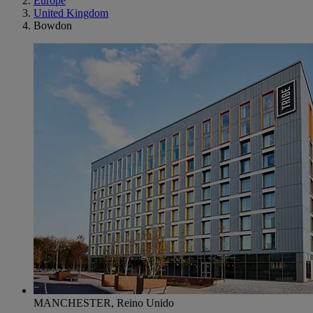
Europe
United Kingdom
Bowdon
MANCHESTER, Reino Unido