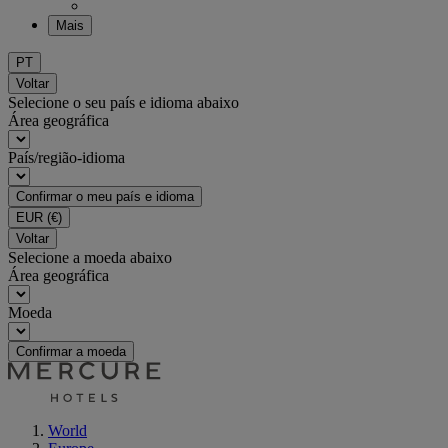
Mais
PT
Voltar
Selecione o seu país e idioma abaixo
Área geográfica
País/região-idioma
Confirmar o meu país e idioma
EUR
(€)
Voltar
Selecione a moeda abaixo
Área geográfica
Moeda
Confirmar a moeda
World