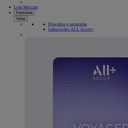
Loja Mercure
Fidelidade
Voltar
Descubra o programa
Subscrições ALL Accor+