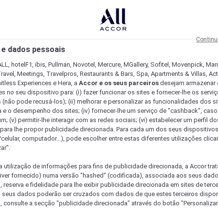
Continu
 e dados pessoais
LL, hotelF1, ibis, Pullman, Novotel, Mercure, MGallery, Sofitel, Movenpick, Man
ravel, Meetings, Travelpros, Restaurants & Bars, Spa, Apartments & Villas, Acti
mitless Experiences e Hera, a
Accor e os seus parceiros
desejam armazenar 
 no seu dispositivo para: (i) fazer funcionar os sites e fornecer-lhe os servi
 (não pode recusá-los); (ii) melhorar e personalizar as funcionalidades dos site
a e o desempenho dos sites; (iv) fornecer-lhe um serviço de "cashback", caso
m; (v) permitir-lhe interagir com as redes sociais; (vi) estabelecer um perfil d
 para lhe propor publicidade direcionada. Para cada um dos seus dispositivo
/celular, computador...), pode escolher entre estas diferentes utilizações cli
ar".
a utilização de informações para fins de publicidade direcionada, a Accor trat
 tiver fornecido) numa versão "hashed" (codificada), associada aos seus dad
 reserva e fidelidade para lhe exibir publicidade direcionada em sites de terc
s seus dados poderão ser cruzados com dados de que estes terceiros dispo
, consulte a secção "publicidade direcionada" através do botão "Personalizar