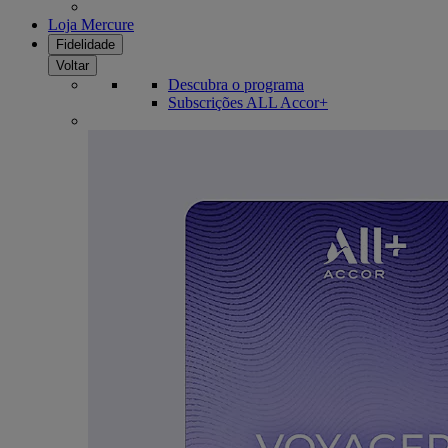
Loja Mercure
Fidelidade
Voltar
Descubra o programa
Subscrições ALL Accor+