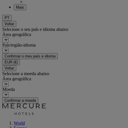
Mais
PT
Voltar
Selecione o seu país e idioma abaixo
Área geográfica
País/região-idioma
Confirmar o meu país e idioma
EUR
(€)
Voltar
Selecione a moeda abaixo
Área geográfica
Moeda
Confirmar a moeda
World