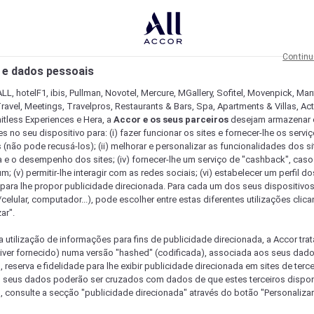
Continu
 e dados pessoais
LL, hotelF1, ibis, Pullman, Novotel, Mercure, MGallery, Sofitel, Movenpick, Man
ravel, Meetings, Travelpros, Restaurants & Bars, Spa, Apartments & Villas, Acti
mitless Experiences e Hera, a
Accor e os seus parceiros
desejam armazenar 
 no seu dispositivo para: (i) fazer funcionar os sites e fornecer-lhe os servi
 (não pode recusá-los); (ii) melhorar e personalizar as funcionalidades dos site
a e o desempenho dos sites; (iv) fornecer-lhe um serviço de "cashback", caso
m; (v) permitir-lhe interagir com as redes sociais; (vi) estabelecer um perfil d
 para lhe propor publicidade direcionada. Para cada um dos seus dispositivo
/celular, computador...), pode escolher entre estas diferentes utilizações cli
ar".
a utilização de informações para fins de publicidade direcionada, a Accor trat
 tiver fornecido) numa versão "hashed" (codificada), associada aos seus dad
 reserva e fidelidade para lhe exibir publicidade direcionada em sites de terc
s seus dados poderão ser cruzados com dados de que estes terceiros dispo
, consulte a secção "publicidade direcionada" através do botão "Personalizar