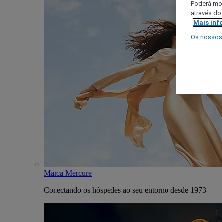
Poderá mod
através do
Mais inf
Os nossos
Marca Mercure
Conectando os hóspedes ao seu entorno desde 1973