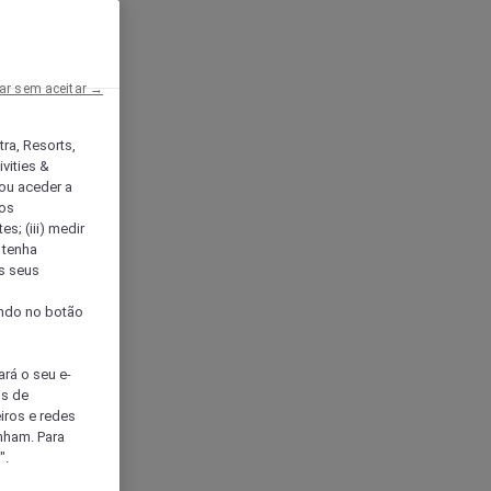
ar sem aceitar →
tra, Resorts,
vities &
ou aceder a
ços
s; (iii) medir
 tenha
os seus
s
cando no botão
ará o seu e-
os de
eiros e redes
nham. Para
".