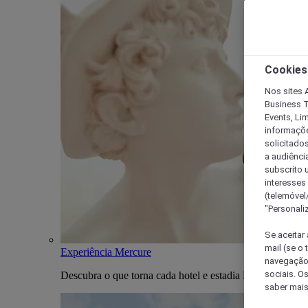
Cookies
Nos sites A
Business T
Events, Li
informações
solicitados
a audiênci
subscrito u
interesses
(telemóvel
"Personaliz
Se aceitar 
mail (se o
Experiência Mercure
navegação,
sociais. O
Descubra o que torna cada hotel e estadia Mercure única
saber mais