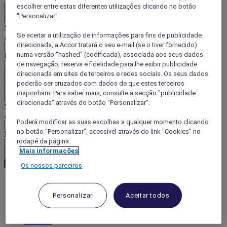
escolher entre estas diferentes utilizações clicando no botão
PT
"Personalizar".
Voltar
Selecione o seu país e idioma abaixo
Se aceitar a utilização de informações para fins de publicidade
Área geográfica
direcionada, a Accor tratará o seu e-mail (se o tiver fornecido)
numa versão "hashed" (codificada), associada aos seus dados
País/região-idioma
de navegação, reserva e fidelidade para lhe exibir publicidade
direcionada em sites de terceiros e redes sociais. Os seus dados
Confirmar o meu país e idioma
poderão ser cruzados com dados de que estes terceiros
EUR
(€)
disponham. Para saber mais, consulte a secção "publicidade
Voltar
direcionada" através do botão "Personalizar".
Selecione a moeda abaixo
Área geográfica
Poderá modificar as suas escolhas a qualquer momento clicando
no botão "Personalizar", acessível através do link "Cookies" no
Moeda
rodapé da página.
Mais informações
Confirmar a moeda
Os nossos parceiros
World
Personalizar
Aceitar todos
Europe
France
Lorraine