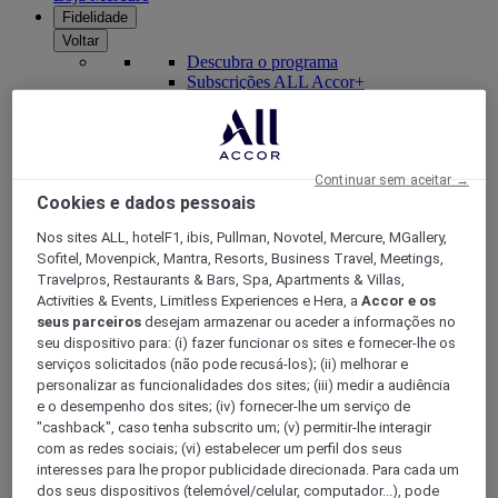
Fidelidade
Voltar
Descubra o programa
Subscrições ALL Accor+
Continuar sem aceitar →
Cookies e dados pessoais
Nos sites ALL, hotelF1, ibis, Pullman, Novotel, Mercure, MGallery,
Sofitel, Movenpick, Mantra, Resorts, Business Travel, Meetings,
Travelpros, Restaurants & Bars, Spa, Apartments & Villas,
Activities & Events, Limitless Experiences e Hera, a
Accor e os
seus parceiros
desejam armazenar ou aceder a informações no
ALL Accor+ Voyager
seu dispositivo para: (i) fazer funcionar os sites e fornecer-lhe os
serviços solicitados (não pode recusá-los); (ii) melhorar e
15% de desconto durante todo o ano
nas suas
personalizar as funcionalidades dos sites; (iii) medir a audiência
estadias em +30 marcas
e o desempenho dos sites; (iv) fornecer-lhe um serviço de
"cashback", caso tenha subscrito um; (v) permitir-lhe interagir
DESCOBRIR
com as redes sociais; (vi) estabelecer um perfil dos seus
interesses para lhe propor publicidade direcionada. Para cada um
Mais
dos seus dispositivos (telemóvel/celular, computador...), pode