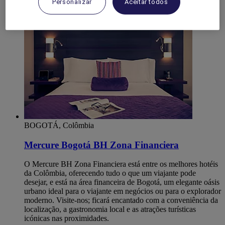
Personalizar
Aceitar todos
BOGOTÁ, Colômbia
Mercure Bogotá BH Zona Financiera
O Mercure BH Zona Financiera está entre os melhores hotéis
da Colômbia, oferecendo tudo o que um viajante pode
desejar, e está na área financeira de Bogotá, um elegante oásis
urbano ideal para o viajante em negócios ou para o explorador
moderno. Visite-nos; ficará encantado com a conveniência da
localização, a gastronomia local e as atrações turísticas
icónicas nas proximidades.