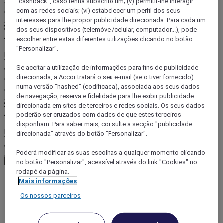
"cashback", caso tenha subscrito um; (v) permitir-lhe interagir
PT
com as redes sociais; (vi) estabelecer um perfil dos seus
Voltar
interesses para lhe propor publicidade direcionada. Para cada um
Selecione o seu país e idioma abaixo
dos seus dispositivos (telemóvel/celular, computador...), pode
Área geográfica
escolher entre estas diferentes utilizações clicando no botão
"Personalizar".
País/região-idioma
Se aceitar a utilização de informações para fins de publicidade
Confirmar o meu país e idioma
direcionada, a Accor tratará o seu e-mail (se o tiver fornecido)
EUR
(€)
numa versão "hashed" (codificada), associada aos seus dados
Voltar
de navegação, reserva e fidelidade para lhe exibir publicidade
Selecione a moeda abaixo
direcionada em sites de terceiros e redes sociais. Os seus dados
Área geográfica
poderão ser cruzados com dados de que estes terceiros
disponham. Para saber mais, consulte a secção "publicidade
Moeda
direcionada" através do botão "Personalizar".
Confirmar a moeda
Poderá modificar as suas escolhas a qualquer momento clicando
no botão "Personalizar", acessível através do link "Cookies" no
rodapé da página.
Mais informações
World
Os nossos parceiros
South America
Colombia
Apartado