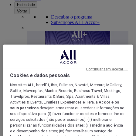
Fidelidade
Voltar
Descubra o programa
Subscrições ALL Accor+
Continuar sem aceitar →
Cookies e dados pessoais
Nos sites ALL, hotelF1, ibis, Pullman, Novotel, Mercure, MGallery,
Sofitel, Movenpick, Mantra, Resorts, Business Travel, Meetings,
ALL Accor+ Voyager
Travelpros, Restaurants & Bars, Spa, Apartments & Villas,
15% de desconto durante todo o ano
nas suas
Activities & Events, Limitless Experiences e Hera, a
Accor e os
estadias em +30 marcas
seus parceiros
desejam armazenar ou aceder a informações no
seu dispositivo para: (i) fazer funcionar os sites e fornecer-lhe os
DESCOBRIR
serviços solicitados (não pode recusá-los); (ii) melhorar e
personalizar as funcionalidades dos sites; (iii) medir a audiência
Mais
e o desempenho dos sites; (iv) fornecer-lhe um serviço de