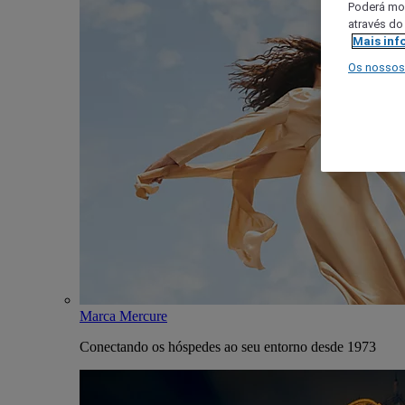
Poderá mod
através do
Mais inf
Os nossos
Marca Mercure
Conectando os hóspedes ao seu entorno desde 1973