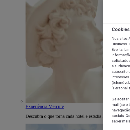
Cookies
Nos sites A
Business T
Events, Li
informações
solicitados
a audiênci
subscrito u
interesses
(telemóvel
"Personaliz
Se aceitar 
mail (se o
Experiência Mercure
navegação,
sociais. O
Descubra o que torna cada hotel e estadia Mercure única
saber mais