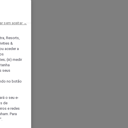
ar sem aceitar →
tra, Resorts,
vities &
ou aceder a
ços
s; (iii) medir
 tenha
os seus
s
cando no botão
ará o seu e-
os de
eiros e redes
nham. Para
".