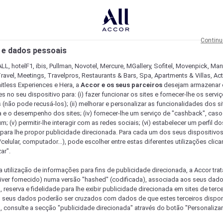
Continu
 e dados pessoais
LL, hotelF1, ibis, Pullman, Novotel, Mercure, MGallery, Sofitel, Movenpick, Man
ravel, Meetings, Travelpros, Restaurants & Bars, Spa, Apartments & Villas, Acti
mitless Experiences e Hera, a
Accor e os seus parceiros
desejam armazenar 
 no seu dispositivo para: (i) fazer funcionar os sites e fornecer-lhe os servi
 (não pode recusá-los); (ii) melhorar e personalizar as funcionalidades dos site
a e o desempenho dos sites; (iv) fornecer-lhe um serviço de "cashback", caso
m; (v) permitir-lhe interagir com as redes sociais; (vi) estabelecer um perfil d
 para lhe propor publicidade direcionada. Para cada um dos seus dispositivo
/celular, computador...), pode escolher entre estas diferentes utilizações cli
ar".
a utilização de informações para fins de publicidade direcionada, a Accor trat
 tiver fornecido) numa versão "hashed" (codificada), associada aos seus dad
 reserva e fidelidade para lhe exibir publicidade direcionada em sites de terc
s seus dados poderão ser cruzados com dados de que estes terceiros dispo
, consulte a secção "publicidade direcionada" através do botão "Personalizar