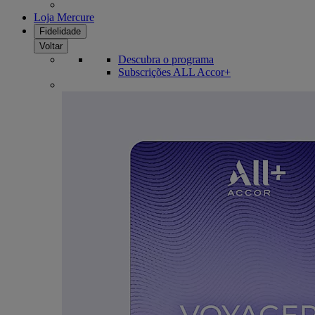
Loja Mercure
Fidelidade
Voltar
Descubra o programa
Subscrições ALL Accor+