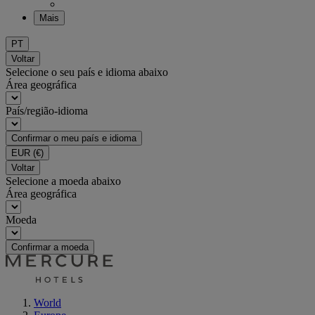
Mais
PT
Voltar
Selecione o seu país e idioma abaixo
Área geográfica
País/região-idioma
Confirmar o meu país e idioma
EUR
(€)
Voltar
Selecione a moeda abaixo
Área geográfica
Moeda
Confirmar a moeda
World