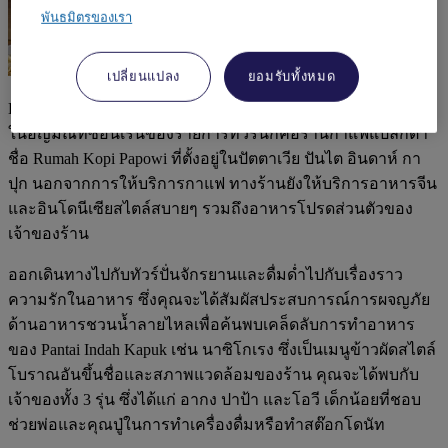
พันธมิตรของเรา
เปลี่ยนแปลง
ยอมรับทั้งหมด
Eat & Stroll คือทัวร์ปั่นจักรยานชิมอาหารในกรุงจาการ์ตา หนึ่ง
ในอัญมณีที่ซ่อนเร้นของรายการทัวร์นี้ก็คือร้านกาแฟแปลกตา
ชื่อ Rumah Kopi Papowi ที่ตั้งอยู่ในปัตตาเวีย ปันไต อินดาห์ กา
ปุก นอกจากการให้บริการกาแฟ ทางร้านยังให้บริการอาหารจีน
และอินโดนีเซียสไตล์สบายๆ รวมถึงอาหารโปรดส่วนตัวของ
เจ้าของร้าน
ออกเดินทางไปกับทัวร์ปั่นจักรยานและดื่มด่ำไปกับเรื่องราว
ความรักในอาหาร ซึ่งคุณจะได้สัมผัสประสบการณ์การผจญภัย
ด้านอาหารชวนน้ำลายไหลเพื่อค้นพบเคล็ดลับการทำอาหาร
ของ Pantai Indah Kapuk เช่น นาซิโกเรง ซึ่งเป็นเมนูข้าวผัดสไตล์
โบราณอันขึ้นชื่อและสภาพแวดล้อมของร้าน คุณจะได้พบกับ
เจ้าของทั้ง 3 รุ่น ซึ่งได้แก่ อากง ปาป้า และโอวี เด็กน้อยที่ชอบ
ช่วยพ่อและคุณปู่ในการทำเครื่องดื่มหรือทำสต๊อกโดนัท