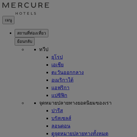
เมนู
สถานที่ท่องเที่ยว
ย้อนกลับ
ทวีป
ยุโรป
เอเชีย
ตะวันออกกลาง
อเมริกาใต้
แอฟริกา
แปซิฟิก
จุดหมายปลายทางยอดนิยมของเรา
ปารีส
บรัสเซลส์
ลอนดอน
ดูจุดหมายปลายทางทั้งหมด