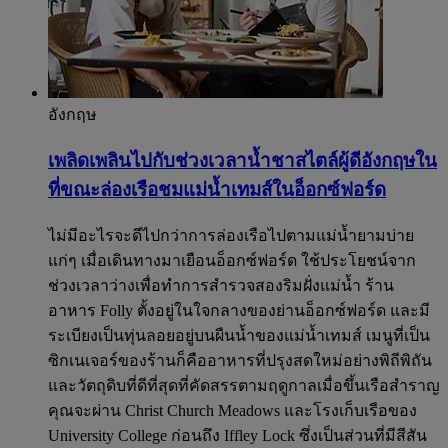
อังกฤษ
เพลิดเพลินไปกับช่วงเวลาน้ำชาสไตล์ผู้ดีอังกฤษใน
ที่ขณะล่องเรือชมแม่น้ำเทมส์ในอ็อกซ์ฟอร์ด​
ไม่มีอะไรจะดีไปกว่าการล่องเรือไปตามแม่น้ำยามบ่าย
แก่ๆ เมื่อเดินทางมาเยือนอ็อกซ์ฟอร์ด ใช้ประโยชน์จาก
ช่วงเวลาว่างเพื่อทำการสำรวจสองริมฝั่งแม่น้ำ ร้าน
อาหาร Folly ตั้งอยู่ในใจกลางของย่านอ็อกซ์ฟอร์ด และมี
ระเบียงเป็นทุ่นลอยอยู่บนผืนน้ำของแม่น้ำเทมส์ เมนูที่เป็น
ซิกเนเจอร์ของร้านก็คืออาหารที่ปรุงสดใหม่อย่างพิถีพิถัน
และวัตถุดิบที่ดีที่สุดที่คัดสรรตามฤดูกาลเมื่อขึ้นเรือสำราญ
คุณจะผ่าน Christ Church Meadows และโรงเก็บเรือของ
University College ก่อนถึง Iffley Lock ซึ่งเป็นส่วนที่มีสีสัน