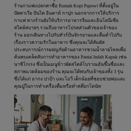
ร้านกาแฟแปลกตาชื่อ Rumah Kopi Papowi ที่ตั้งอยู่ใน
ปัตตาเวีย ปันไต อินดาห์ กาปุก นอกจากการให้บริการ
กาแฟ ทางร้านยังให้บริการอาหารจีนและอินโดนีเซีย
สไตล์สบายๆ รวมถึงอาหารโปรดส่วนตัวของเจ้าของ
ร้าน ออกเดินทางไปกับทัวร์ปั่นจักรยานและดื่มด่ำไปกับ
เรื่องราวความรักในอาหาร ซึ่งคุณจะได้สัมผัส
ประสบการณ์การผจญภัยด้านอาหารชวนน้ำลายไหลเพื่อ
ค้นพบเคล็ดลับการทำอาหารของ Pantai Indah Kapuk เช่น
นาซิโกเรง ซึ่งเป็นเมนูข้าวผัดสไตล์โบราณอันขึ้นชื่อและ
สภาพแวดล้อมของร้าน คุณจะได้พบกับเจ้าของทั้ง 3 รุ่น
ซึ่งได้แก่ อากง ปาป้า และโอวี เด็กน้อยที่ชอบช่วยพ่อและ
คุณปู่ในการทำเครื่องดื่มหรือทำสต๊อกโดนัท