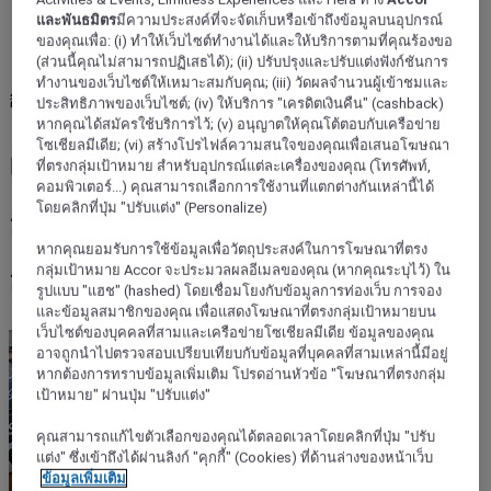
และพันธมิตร
มีความประสงค์ที่จะจัดเก็บหรือเข้าถึงข้อมูลบนอุปกรณ์
ของคุณเพื่อ: (i) ทำให้เว็บไซต์ทำงานได้และให้บริการตามที่คุณร้องขอ
(ส่วนนี้คุณไม่สามารถปฏิเสธได้); (ii) ปรับปรุงและปรับแต่งฟังก์ชันการ
ทำงานของเว็บไซต์ให้เหมาะสมกับคุณ; (iii) วัดผลจำนวนผู้เข้าชมและ
อินโดนีเซีย
ประสิทธิภาพของเว็บไซต์; (iv) ให้บริการ "เครดิตเงินคืน" (cashback)
หากคุณได้สมัครใช้บริการไว้; (v) อนุญาตให้คุณโต้ตอบกับเครือข่าย
โซเชียลมีเดีย; (vi) สร้างโปรไฟล์ความสนใจของคุณเพื่อเสนอโฆษณา
เพลิดเพลินไปกับการผจญภัยไป
ที่ตรงกลุ่มเป้าหมาย สำหรับอุปกรณ์แต่ละเครื่องของคุณ (โทรศัพท์,
คอมพิวเตอร์...) คุณสามารถเลือกการใช้งานที่แตกต่างกันเหล่านี้ได้
โดยคลิกที่ปุ่ม "ปรับแต่ง" (Personalize)
กับทัวร์ปั่นจักรยานชิมอาหารใน
หากคุณยอมรับการใช้ข้อมูลเพื่อวัตถุประสงค์ในการโฆษณาที่ตรง
กรุงจาการ์ตา
กลุ่มเป้าหมาย Accor จะประมวลผลอีเมลของคุณ (หากคุณระบุไว้) ใน
รูปแบบ "แฮช" (hashed) โดยเชื่อมโยงกับข้อมูลการท่องเว็บ การจอง
และข้อมูลสมาชิกของคุณ เพื่อแสดงโฆษณาที่ตรงกลุ่มเป้าหมายบน
เว็บไซต์ของบุคคลที่สามและเครือข่ายโซเชียลมีเดีย ข้อมูลของคุณ
อาจถูกนำไปตรวจสอบเปรียบเทียบกับข้อมูลที่บุคคลที่สามเหล่านี้มีอยู่
หากต้องการทราบข้อมูลเพิ่มเติม โปรดอ่านหัวข้อ "โฆษณาที่ตรงกลุ่ม
เป้าหมาย" ผ่านปุ่ม "ปรับแต่ง"
คุณสามารถแก้ไขตัวเลือกของคุณได้ตลอดเวลาโดยคลิกที่ปุ่ม "ปรับ
แต่ง" ซึ่งเข้าถึงได้ผ่านลิงก์ "คุกกี้" (Cookies) ที่ด้านล่างของหน้าเว็บ
ข้อมูลเพิ่มเติม