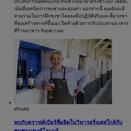
ประสบการณ์ศิลปะเกี่ยวกับชาเป็นเวลาครึ่งชั่วโมง โดยจะ
เน้นที่เทคนิคการชงชาและคุณค่า นอกจากนี้ คุณยังจะมี
ส่วนร่วมในการฝึกชงชาโดยลงมือปฏิบัติจริงและลิ้มรสชา
ที่คุณสร้างสรรค์ขึ้นเอง ปิดท้ายด้วยการรับประทานอาหาร
ที่ร้านอาหาร Purple Cane
ฝรั่งเศส
พบกับคราฟต์เบียร์ที่ผลิตในวิหารฝรั่งเศสใกล้กับ
ชุมชนแซงต์โอแมร์