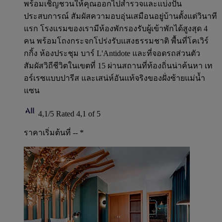
พร้อมเชิญชวนให้คุณออกไปสำรวจและแบ่งปัน
ประสบการณ์ สัมผัสความอบอุ่นเสมือนอยู่บ้านตั้งแต่วินาที
แรก โรงแรมของเรามีห้องพักรองรับผู้เข้าพักได้สูงสุด 4
คน พร้อมโถงกระจกโปร่งรับแสงธรรมชาติ พื้นที่โคเวิร์
กกิ้ง ห้องประชุม บาร์ L'Antidote และที่จอดรถส่วนตัว
สัมผัสวิถีชีวิตในเขตที่ 15 ผ่านสถานที่ท้องถิ่นน่าค้นหา เท
อร์เรซแบบปารีส และเสน่ห์อันแท้จริงของฝั่งซ้ายแม่น้ำ
แซน
4,1/5
Rated 4,1 of 5
ราคาเริ่มต้นที่ --
*