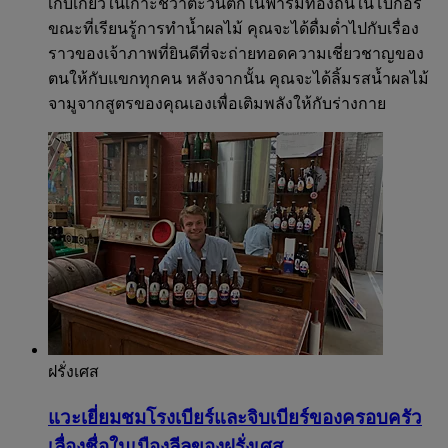
เก็บเกี่ยวในเกาะชวาตะวันตกในฟาร์มท้องถิ่นในโบกอร์
ขณะที่เรียนรู้การทำน้ำผลไม้ คุณจะได้ดื่มด่ำไปกับเรื่อง
ราวของเจ้าภาพที่ยินดีที่จะถ่ายทอดความเชี่ยวชาญของ
ตนให้กับแขกทุกคน หลังจากนั้น คุณจะได้ลิ้มรสน้ำผลไม้
จามูจากสูตรของคุณเองเพื่อเติมพลังให้กับร่างกาย
ฝรั่งเศส
แวะเยี่ยมชมโรงเบียร์และจิบเบียร์ของครอบครัว
เลื่องชื่อในเมืองลีลของฝรั่งเศส