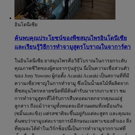
อินโดนีเซีย
ค้นพบคุณประโยชน์ของพืชสมุนไพรอินโดนีเซีย
และเรียนรู้วิธีการทำจามูสูตรโบราณในจาการ์ตา​
ในอินโดนีเซีย ยาสมุนไพรคือวิธีโบราณในการยกระดับ
คุณภาพชีวิตของผู้คนจากรุ่นสู่รุ่น นี่เป็นความเชื่อส่วนตัว
ของ Jony Yuwono ผู้ก่อตั้ง Acaraki Acaraki เป็นสถานที่ที่มี
ความเชี่ยวชาญในการทำจามู ซึ่งเป็นน้ำผลไม้ที่ผลิตจาก
พืชสมุนไพรหลายชนิดที่มีต้นตำรับมาจากเกาะชวา ชม
การทำจามูสูตรที่ได้รับการสืบทอดมรดกจากคุณแม่สู่
ลูกสาว ถึงแม้ว่าจามูทั้งหมดจะมีส่วนผสมที่เหมือนกัน
(ขมิ้นและขิง) แต่รสชาติจะขึ้นอยู่กับแต่ละสูตร และคุณจะ
ค้นพบว่าจามูแต่ละรายการมีลักษณะเฉพาะของตัวเอง สิ่ง
ที่คุณจะได้ทำในเวิร์กช็อปนี้เป็นการทำจามูจากกาแฟที่