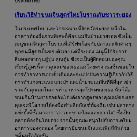
ประเทศไทย
เรียนวิธีทำขนมจีนสูตรไทยโบราณกับชาวระยอง​
ในประเทศไทย และโดยเฉพาะที่จังหวัดระยอง หนึ่งใน
อาหารท้องถิ่นจานพิเศษก็คือขนมจีนบ้านยายรอด ซึ่งเป็น
เมนูขนมจีนสูตรโบราณที่เสิร์ฟพร้อมกับปลาและผักต่างๆ
ทุกคนมีสูตรเป็นของตัวเอง แต่ที่ระยอง เมนูนี้ได้รับการ
สืบทอดจากรุ่นสู่รุ่น คุณตุ๋ม ซึ่งจะเป็นผู้ฝึกสอนของคุณ
เรียนรู้สูตรนี้จากคุณแม่ของเธอเองโดยตรง เธอชื่นชอบใน
การทำอาหารแบบดั้งเดิมและจะแบ่งปันความรู้เกี่ยวกับวิธี
การทำแกงพะแนง แกงป่า และน้ำยาขนมจีนที่ดีที่สุด เข้า
ร่วมกับคุณตุ๋มในการทำอาหารสุดโปรดของเธอ นั่นก็คือ
ขนมจีนบ้านยายรอดอันโด่งดังจากสูตรของคุณแม่ของเธอ
คุณจะมีโอกาสได้ลงมือทำผลิตภัณฑ์ท้องถิ่น เช่น ปลาหาง
แข็งบั้งที่ซื้อมาจาก “อ่าวมะขามป้อมและอ่าวไผ่” ซึ่งเป็น
ตลาดท้องถิ่นโดยตรง จากนั้นคุณจะสนุกไปกับการเตรียม
อาหารของคุณเอง โดยการบีบขนมจีนและเพิ่มสีสันด้วย
ขมิ้นหรืออัญชัน