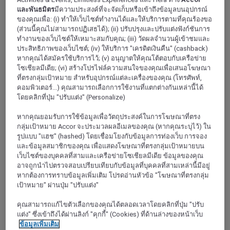
และพันธมิตร
มีความประสงค์ที่จะจัดเก็บหรือเข้าถึงข้อมูลบนอุปกรณ์
แอฟริกา
ของคุณเพื่อ: (i) ทำให้เว็บไซต์ทำงานได้และให้บริการตามที่คุณร้องขอ
แปซิฟิก
(ส่วนนี้คุณไม่สามารถปฏิเสธได้); (ii) ปรับปรุงและปรับแต่งฟังก์ชันการ
จุดหมายปลายทางยอดนิยมของเรา
ทำงานของเว็บไซต์ให้เหมาะสมกับคุณ; (iii) วัดผลจำนวนผู้เข้าชมและ
ประสิทธิภาพของเว็บไซต์; (iv) ให้บริการ "เครดิตเงินคืน" (cashback)
ปารีส
หากคุณได้สมัครใช้บริการไว้; (v) อนุญาตให้คุณโต้ตอบกับเครือข่าย
บรัสเซลส์
โซเชียลมีเดีย; (vi) สร้างโปรไฟล์ความสนใจของคุณเพื่อเสนอโฆษณา
ลอนดอน
ที่ตรงกลุ่มเป้าหมาย สำหรับอุปกรณ์แต่ละเครื่องของคุณ (โทรศัพท์,
ดูจุดหมายปลายทางทั้งหมด
คอมพิวเตอร์...) คุณสามารถเลือกการใช้งานที่แตกต่างกันเหล่านี้ได้
โดยคลิกที่ปุ่ม "ปรับแต่ง" (Personalize)
ข้อเสนอ
คู่มือการเดินทางในท้องถิ่น
หากคุณยอมรับการใช้ข้อมูลเพื่อวัตถุประสงค์ในการโฆษณาที่ตรง
กลุ่มเป้าหมาย Accor จะประมวลผลอีเมลของคุณ (หากคุณระบุไว้) ใน
เกี่ยวกับ Mercure
รูปแบบ "แฮช" (hashed) โดยเชื่อมโยงกับข้อมูลการท่องเว็บ การจอง
ย้อนกลับ
และข้อมูลสมาชิกของคุณ เพื่อแสดงโฆษณาที่ตรงกลุ่มเป้าหมายบน
เว็บไซต์ของบุคคลที่สามและเครือข่ายโซเชียลมีเดีย ข้อมูลของคุณ
อาจถูกนำไปตรวจสอบเปรียบเทียบกับข้อมูลที่บุคคลที่สามเหล่านี้มีอยู่
หากต้องการทราบข้อมูลเพิ่มเติม โปรดอ่านหัวข้อ "โฆษณาที่ตรงกลุ่ม
เป้าหมาย" ผ่านปุ่ม "ปรับแต่ง"
คุณสามารถแก้ไขตัวเลือกของคุณได้ตลอดเวลาโดยคลิกที่ปุ่ม "ปรับ
แต่ง" ซึ่งเข้าถึงได้ผ่านลิงก์ "คุกกี้" (Cookies) ที่ด้านล่างของหน้าเว็บ
ข้อมูลเพิ่มเติม