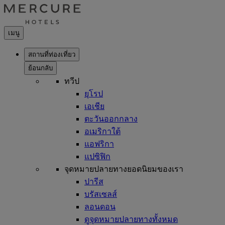
เมนู
สถานที่ท่องเที่ยว
ย้อนกลับ
ทวีป
ยุโรป
เอเชีย
ตะวันออกกลาง
อเมริกาใต้
แอฟริกา
แปซิฟิก
จุดหมายปลายทางยอดนิยมของเรา
ปารีส
บรัสเซลส์
ลอนดอน
ดูจุดหมายปลายทางทั้งหมด