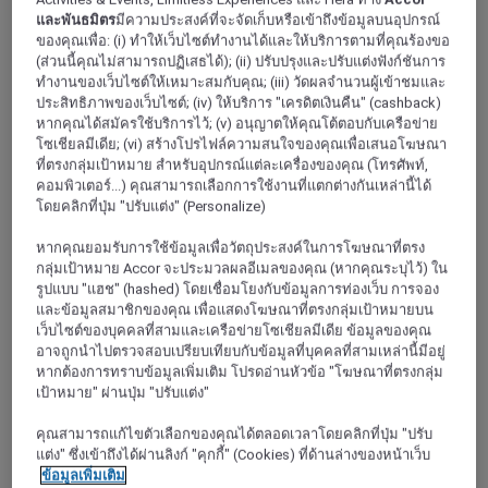
และพันธมิตร
มีความประสงค์ที่จะจัดเก็บหรือเข้าถึงข้อมูลบนอุปกรณ์
ของคุณเพื่อ: (i) ทำให้เว็บไซต์ทำงานได้และให้บริการตามที่คุณร้องขอ
(ส่วนนี้คุณไม่สามารถปฏิเสธได้); (ii) ปรับปรุงและปรับแต่งฟังก์ชันการ
ทำงานของเว็บไซต์ให้เหมาะสมกับคุณ; (iii) วัดผลจำนวนผู้เข้าชมและ
ประสิทธิภาพของเว็บไซต์; (iv) ให้บริการ "เครดิตเงินคืน" (cashback)
หากคุณได้สมัครใช้บริการไว้; (v) อนุญาตให้คุณโต้ตอบกับเครือข่าย
โซเชียลมีเดีย; (vi) สร้างโปรไฟล์ความสนใจของคุณเพื่อเสนอโฆษณา
ที่ตรงกลุ่มเป้าหมาย สำหรับอุปกรณ์แต่ละเครื่องของคุณ (โทรศัพท์,
คอมพิวเตอร์...) คุณสามารถเลือกการใช้งานที่แตกต่างกันเหล่านี้ได้
โดยคลิกที่ปุ่ม "ปรับแต่ง" (Personalize)
วาล-ดวส
หากคุณยอมรับการใช้ข้อมูลเพื่อวัตถุประสงค์ในการโฆษณาที่ตรง
กลุ่มเป้าหมาย Accor จะประมวลผลอีเมลของคุณ (หากคุณระบุไว้) ใน
รูปแบบ "แฮช" (hashed) โดยเชื่อมโยงกับข้อมูลการท่องเว็บ การจอง
และข้อมูลสมาชิกของคุณ เพื่อแสดงโฆษณาที่ตรงกลุ่มเป้าหมายบน
โอต์เดอแซน
เว็บไซต์ของบุคคลที่สามและเครือข่ายโซเชียลมีเดีย ข้อมูลของคุณ
อาจถูกนำไปตรวจสอบเปรียบเทียบกับข้อมูลที่บุคคลที่สามเหล่านี้มีอยู่
หากต้องการทราบข้อมูลเพิ่มเติม โปรดอ่านหัวข้อ "โฆษณาที่ตรงกลุ่ม
เป้าหมาย" ผ่านปุ่ม "ปรับแต่ง"
คุณสามารถแก้ไขตัวเลือกของคุณได้ตลอดเวลาโดยคลิกที่ปุ่ม "ปรับ
แต่ง" ซึ่งเข้าถึงได้ผ่านลิงก์ "คุกกี้" (Cookies) ที่ด้านล่างของหน้าเว็บ
ข้อมูลเพิ่มเติม