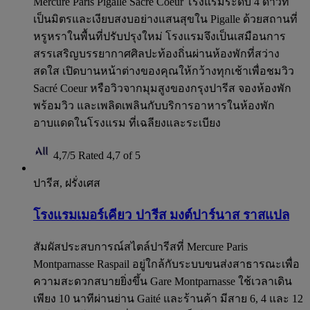
Mercure Paris Pigalle Sacré Coeur โรงแรมระดับ 4 ดาวที่
เป็นมิตรและเงียบสงบอย่างแสนสุขใน Pigalle ด้วยสถานที่
หรูหราในพื้นที่ปรับปรุงใหม่ โรงแรมจึงเป็นเสมือนการ
สรรเสริญบรรยากาศศิลปะท้องถิ่นผ่านห้องพักที่สว่าง
สดใส เปิดบานหน้าต่างของคุณให้กว้างทุกเช้าเพื่อชมวิว
Sacré Coeur หรือวิวจากมุมสูงของกรุงปารีส จองห้องพัก
พร้อมวิว และเพลิดเพลินกับบริการอาหารในห้องพัก
อาบแดดในโรงแรม ที่เฉลียงและระเบียง
4,7/5
Rated 4,7 of 5
ปารีส, ฝรั่งเศส
โรงแรมเมอร์เคียว ปารีส มงต์ปาร์นาส ราสแปล
สัมผัสประสบการณ์สไตล์ปารีสที่ Mercure Paris
Montparnasse Raspail อยู่ใกล้กับระบบขนส่งสาธารณะเพื่อ
ความสะดวกสบายยิ่งขึ้น Gare Montparnasse ใช้เวลาเดิน
เพียง 10 นาทีผ่านย่าน Gaité และร้านค้า มีสาย 6, 4 และ 12