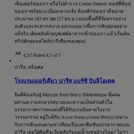
เซ็นเตอร์ของเรา หรือไปสำรวจ Corner Station: คอฟฟี่ช็อป
ของเราพร้อมระเบียงกลางแจ้ง ห้องพักของเรามีขนาด
ประมาณ 183 ตร.ฟุต (17 ตร.ม.) มอบพื้นที่ที่จัดสรรอย่าง
ลงตัวและสะดวกสบาย ออกแบบมาเพื่อการพักผ่อนอย่าง
แท้จริง เติมพลังด้วยบุฟเฟต์อาหารเช้าของเรา แล้วเริ่มต้น
ทริปพักผ่อนสไตล์ปารีเซียงของคุณ!
4,5/5
Rated 4,5 of 5
ปารีส, ฝรั่งเศส
โรงแรมเมอร์เคียว ปารีส แบร์ซี บิบลิโอเตค
ยินดีต้อนรับสู่ Mercure Paris Bercy Bibliothèque ที่ผสม
ผสานความสะดวกสบายและความเป็นส่วนตัวใน
บรรยากาศการตกแต่งที่ได้รับแรงบันดาลใจจาก
วรรณกรรม อยู่ใกล้กับ Accor Arena (Arena Bercy) เหมาะ
กับการเดินเล่นตามท่าเทียบเรือและซึมซับบรรยากาศแบบ
ปารีส เคยใฝ่ฝันที่จะงีบหลับริมแม่น้ำแซนบ้างไหม? ไม่ว่า