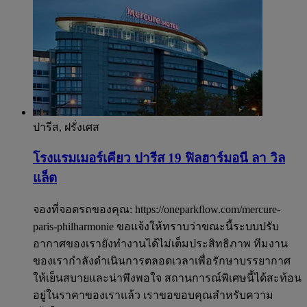
ปารีส, ฝรั่งเศส
โรงแรมเมอร์เคียว ปารีส 19 ฟิลฮาร์มอนี ลา วิล
แล็ต
จองที่จอดรถของคุณ: https://oneparkflow.com/mercure-
paris-philharmonie ขอแจ้งให้ทราบว่าขณะนี้ระบบปรับ
อากาศของเรายังทำงานได้ไม่เต็มประสิทธิภาพ ทีมงาน
ของเรากำลังดำเนินการตลอดเวลาเพื่อรักษาบรรยากาศ
ให้เย็นสบายและน่าพึงพอใจ สถานการณ์พิเศษนี้ได้สะท้อน
อยู่ในราคาของเราแล้ว เราขอขอบคุณสำหรับความ