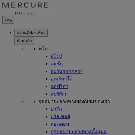
เมนู
สถานที่ท่องเที่ยว
ย้อนกลับ
ทวีป
ยุโรป
เอเชีย
ตะวันออกกลาง
อเมริกาใต้
แอฟริกา
แปซิฟิก
จุดหมายปลายทางยอดนิยมของเรา
ปารีส
บรัสเซลส์
ลอนดอน
ดูจุดหมายปลายทางทั้งหมด