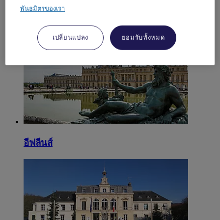
พันธมิตรของเรา
แซน-เอ-มาร์น
เปลี่ยนแปลง
ยอมรับทั้งหมด
อีฟลีนส์