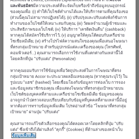
อูรี
และพันธมิตร
มีความประสงค์ที่จะจัดเก็บหรือเข้าถึงข้อมูลบนอุปกรณ์
ของคุณเพื่อ: (i) ทำให้เว็บไซต์ทำงานได้และให้บริการตามที่คุณร้องขอ
(ส่วนนี้คุณไม่สามารถปฏิเสธได้); (ii) ปรับปรุงและปรับแต่งฟังก์ชันการ
ทำงานของเว็บไซต์ให้เหมาะสมกับคุณ; (iii) วัดผลจำนวนผู้เข้าชมและ
ประสิทธิภาพของเว็บไซต์; (iv) ให้บริการ "เครดิตเงินคืน" (cashback)
หากคุณได้สมัครใช้บริการไว้; (v) อนุญาตให้คุณโต้ตอบกับเครือข่าย
โซเชียลมีเดีย; (vi) สร้างโปรไฟล์ความสนใจของคุณเพื่อเสนอโฆษณา
ที่ตรงกลุ่มเป้าหมาย สำหรับอุปกรณ์แต่ละเครื่องของคุณ (โทรศัพท์,
คอมพิวเตอร์...) คุณสามารถเลือกการใช้งานที่แตกต่างกันเหล่านี้ได้
โดยคลิกที่ปุ่ม "ปรับแต่ง" (Personalize)
โม
หากคุณยอมรับการใช้ข้อมูลเพื่อวัตถุประสงค์ในการโฆษณาที่ตรง
กลุ่มเป้าหมาย Accor จะประมวลผลอีเมลของคุณ (หากคุณระบุไว้) ใน
รูปแบบ "แฮช" (hashed) โดยเชื่อมโยงกับข้อมูลการท่องเว็บ การจอง
และข้อมูลสมาชิกของคุณ เพื่อแสดงโฆษณาที่ตรงกลุ่มเป้าหมายบน
เว็บไซต์ของบุคคลที่สามและเครือข่ายโซเชียลมีเดีย ข้อมูลของคุณ
อาจถูกนำไปตรวจสอบเปรียบเทียบกับข้อมูลที่บุคคลที่สามเหล่านี้มีอยู่
หากต้องการทราบข้อมูลเพิ่มเติม โปรดอ่านหัวข้อ "โฆษณาที่ตรงกลุ่ม
เป้าหมาย" ผ่านปุ่ม "ปรับแต่ง"
คุณสามารถแก้ไขตัวเลือกของคุณได้ตลอดเวลาโดยคลิกที่ปุ่ม "ปรับ
แต่ง" ซึ่งเข้าถึงได้ผ่านลิงก์ "คุกกี้" (Cookies) ที่ด้านล่างของหน้าเว็บ
ข้อมูลเพิ่มเติม