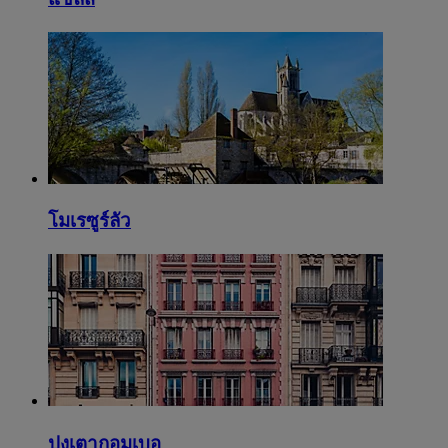
โมเรซูร์ลัว
ปงเตากอมเบอ