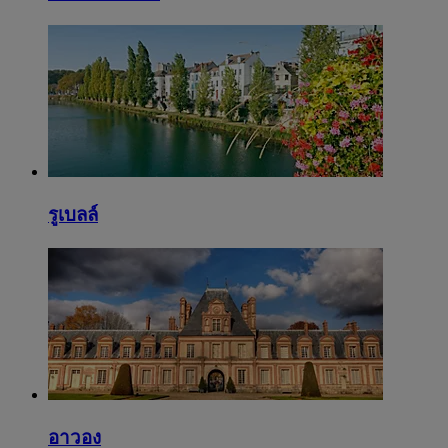
รูเบลล์
อาวอง