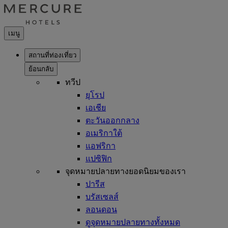
เมนู
สถานที่ท่องเที่ยว
ย้อนกลับ
ทวีป
ยุโรป
เอเชีย
ตะวันออกกลาง
อเมริกาใต้
แอฟริกา
แปซิฟิก
จุดหมายปลายทางยอดนิยมของเรา
ปารีส
บรัสเซลส์
ลอนดอน
ดูจุดหมายปลายทางทั้งหมด