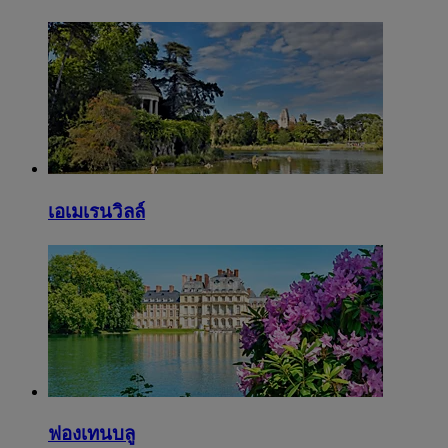
เอเมเรนวิลล์
ฟองเทนบลู