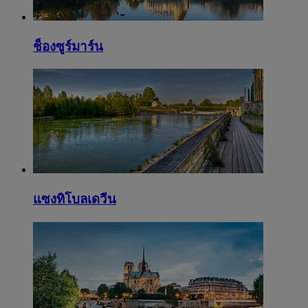
ช็องซูร์มาร์น
แซงทิโบลเดวีน