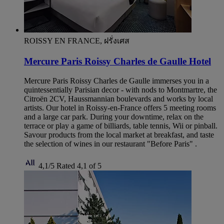
ROISSY EN FRANCE, ฝรั่งเศส
Mercure Paris Roissy Charles de Gaulle Hotel
Mercure Paris Roissy Charles de Gaulle immerses you in a
quintessentially Parisian decor - with nods to Montmartre, the
Citroën 2CV, Haussmannian boulevards and works by local
artists. Our hotel in Roissy-en-France offers 5 meeting rooms
and a large car park. During your downtime, relax on the
terrace or play a game of billiards, table tennis, Wii or pinball.
Savour products from the local market at breakfast, and taste
the selection of wines in our restaurant "Before Paris" .
4,1/5
Rated 4,1 of 5