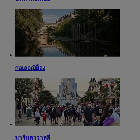
กอเลอฌีย็อง
มาร์นลาวาลลี