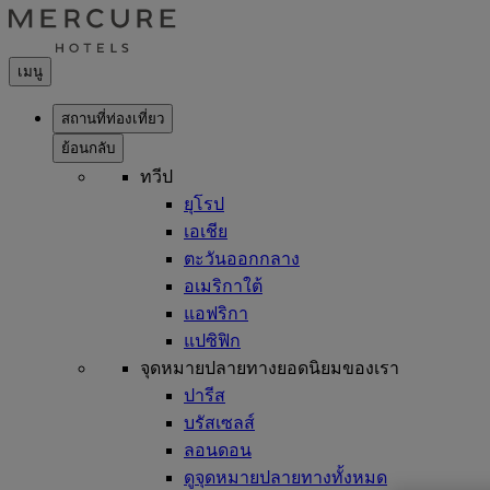
เมนู
สถานที่ท่องเที่ยว
ย้อนกลับ
ทวีป
ยุโรป
เอเชีย
ตะวันออกกลาง
อเมริกาใต้
แอฟริกา
แปซิฟิก
จุดหมายปลายทางยอดนิยมของเรา
ปารีส
บรัสเซลส์
ลอนดอน
ดูจุดหมายปลายทางทั้งหมด