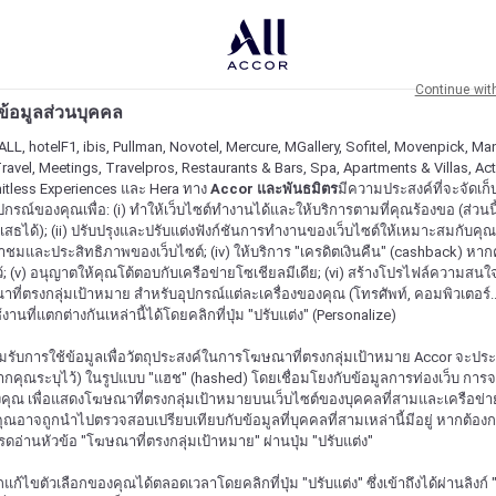
Continue wit
ะข้อมูลส่วนบุคคล
ALL, hotelF1, ibis, Pullman, Novotel, Mercure, MGallery, Sofitel, Movenpick, Man
ravel, Meetings, Travelpros, Restaurants & Bars, Spa, Apartments & Villas, Acti
mitless Experiences และ Hera ทาง
Accor และพันธมิตร
มีความประสงค์ที่จะจัดเก็บ
ปกรณ์ของคุณเพื่อ: (i) ทำให้เว็บไซต์ทำงานได้และให้บริการตามที่คุณร้องขอ (ส่วนนี
สธได้); (ii) ปรับปรุงและปรับแต่งฟังก์ชันการทำงานของเว็บไซต์ให้เหมาะสมกับคุณ; (
้าชมและประสิทธิภาพของเว็บไซต์; (iv) ให้บริการ "เครดิตเงินคืน" (cashback) หา
ว้; (v) อนุญาตให้คุณโต้ตอบกับเครือข่ายโซเชียลมีเดีย; (vi) สร้างโปรไฟล์ความสนใ
ี่ตรงกลุ่มเป้าหมาย สำหรับอุปกรณ์แต่ละเครื่องของคุณ (โทรศัพท์, คอมพิวเตอร์.
งานที่แตกต่างกันเหล่านี้ได้โดยคลิกที่ปุ่ม "ปรับแต่ง" (Personalize)
รับการใช้ข้อมูลเพื่อวัตถุประสงค์ในการโฆษณาที่ตรงกลุ่มเป้าหมาย Accor จะปร
กคุณระบุไว้) ในรูปแบบ "แฮช" (hashed) โดยเชื่อมโยงกับข้อมูลการท่องเว็บ การ
ุณ เพื่อแสดงโฆษณาที่ตรงกลุ่มเป้าหมายบนเว็บไซต์ของบุคคลที่สามและเครือข่าย
ุณอาจถูกนำไปตรวจสอบเปรียบเทียบกับข้อมูลที่บุคคลที่สามเหล่านี้มีอยู่ หากต้อ
ปรดอ่านหัวข้อ "โฆษณาที่ตรงกลุ่มเป้าหมาย" ผ่านปุ่ม "ปรับแต่ง"
้ไขตัวเลือกของคุณได้ตลอดเวลาโดยคลิกที่ปุ่ม "ปรับแต่ง" ซึ่งเข้าถึงได้ผ่านลิงก์ "ค