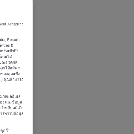
hout Accepting →
tra, Resorts,
vities &
หรือเข้าถึง
้คุณไม่
iii) วัดผล
กคุณได้สมัคร
จของคุณเพื่อ
..) คุณสามารถ
ะมวลผลอีเมล
จอง และข้อมูล
โซเชียลมีเดีย
งการทราบข้อมูล
ุกกี้"