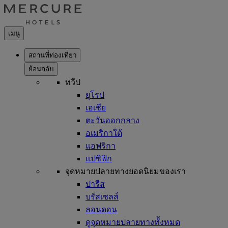
เมนู
สถานที่ท่องเที่ยว
ย้อนกลับ
ทวีป
ยุโรป
เอเชีย
ตะวันออกกลาง
อเมริกาใต้
แอฟริกา
แปซิฟิก
จุดหมายปลายทางยอดนิยมของเรา
ปารีส
บรัสเซลส์
ลอนดอน
ดูจุดหมายปลายทางทั้งหมด