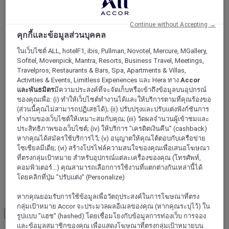
Continue without Accepting →
คุกกี้และข้อมูลส่วนบุคคล
Tegel
ในเว็บไซต์ ALL, hotelF1, ibis, Pullman, Novotel, Mercure, MGallery,
Sofitel, Movenpick, Mantra, Resorts, Business Travel, Meetings,
Travelpros, Restaurants & Bars, Spa, Apartments & Villas,
เฮนนิกสดอร์ฟ
Activities & Events, Limitless Experiences และ Hera ทาง
Accor
และพันธมิตร
มีความประสงค์ที่จะจัดเก็บหรือเข้าถึงข้อมูลบนอุปกรณ์
ของคุณเพื่อ: (i) ทำให้เว็บไซต์ทำงานได้และให้บริการตามที่คุณร้องขอ
(ส่วนนี้คุณไม่สามารถปฏิเสธได้); (ii) ปรับปรุงและปรับแต่งฟังก์ชันการ
ทำงานของเว็บไซต์ให้เหมาะสมกับคุณ; (iii) วัดผลจำนวนผู้เข้าชมและ
ประสิทธิภาพของเว็บไซต์; (iv) ให้บริการ "เครดิตเงินคืน" (cashback)
หากคุณได้สมัครใช้บริการไว้; (v) อนุญาตให้คุณโต้ตอบกับเครือข่าย
โซเชียลมีเดีย; (vi) สร้างโปรไฟล์ความสนใจของคุณเพื่อเสนอโฆษณา
ที่ตรงกลุ่มเป้าหมาย สำหรับอุปกรณ์แต่ละเครื่องของคุณ (โทรศัพท์,
คอมพิวเตอร์...) คุณสามารถเลือกการใช้งานที่แตกต่างกันเหล่านี้ได้
โดยคลิกที่ปุ่ม "ปรับแต่ง" (Personalize)
เบอร์ลิน
หากคุณยอมรับการใช้ข้อมูลเพื่อวัตถุประสงค์ในการโฆษณาที่ตรง
กลุ่มเป้าหมาย Accor จะประมวลผลอีเมลของคุณ (หากคุณระบุไว้) ใน
Load More
See more items
รูปแบบ "แฮช" (hashed) โดยเชื่อมโยงกับข้อมูลการท่องเว็บ การจอง
และข้อมูลสมาชิกของคุณ เพื่อแสดงโฆษณาที่ตรงกลุ่มเป้าหมายบน