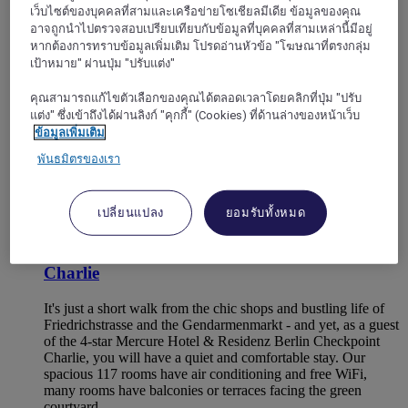
เว็บไซต์ของบุคคลที่สามและเครือข่ายโซเชียลมีเดีย ข้อมูลของคุณ
อาจถูกนำไปตรวจสอบเปรียบเทียบกับข้อมูลที่บุคคลที่สามเหล่านี้มีอยู่
หากต้องการทราบข้อมูลเพิ่มเติม โปรดอ่านหัวข้อ "โฆษณาที่ตรงกลุ่ม
เป้าหมาย" ผ่านปุ่ม "ปรับแต่ง"
คุณสามารถแก้ไขตัวเลือกของคุณได้ตลอดเวลาโดยคลิกที่ปุ่ม "ปรับ
แต่ง" ซึ่งเข้าถึงได้ผ่านลิงก์ "คุกกี้" (Cookies) ที่ด้านล่างของหน้าเว็บ
ข้อมูลเพิ่มเติม
พันธมิตรของเรา
เปลี่ยนแปลง
ยอมรับทั้งหมด
BERLIN, เยอรมนี
Mercure Hotel & Residenz Berlin Checkpoint
Charlie
It's just a short walk from the chic shops and bustling life of
Friedrichstrasse and the Gendarmenmarkt - and yet, as a guest
of the 4-star Mercure Hotel & Residenz Berlin Checkpoint
Charlie, you will have a quiet and comfortable stay. Our
spacious 117 rooms have air conditioning and free WiFi,
many rooms have balconies or terraces facing the green
courtyard.