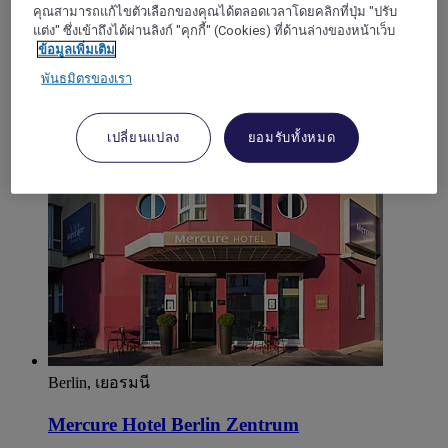
คุณสามารถแก้ไขตัวเลือกของคุณได้ตลอดเวลาโดยคลิกที่ปุ่ม "ปรับ
exclusive fashion and lifestyle-themed interior. Enjoy drinks
แต่ง" ซึ่งเข้าถึงได้ผ่านลิงก์ "คุกกี้" (Cookies) ที่ด้านล่างของหน้าเว็บ
in the bar and take advantage of the perfect location for
ข้อมูลเพิ่มเติม
shopping with KaDeWe nearby. Conveniently located near
many museums and attractions makes the hotel an excellent
พันธมิตรของเรา
starting point for exploring the capital.
4,7/5
Rated 4,7 of 5
เปลี่ยนแปลง
ยอมรับทั้งหมด
Berlin, เยอรมนี
Mercure Hotel Berlin Zentrum