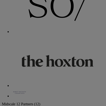
Midscale
12 Partners
(12)