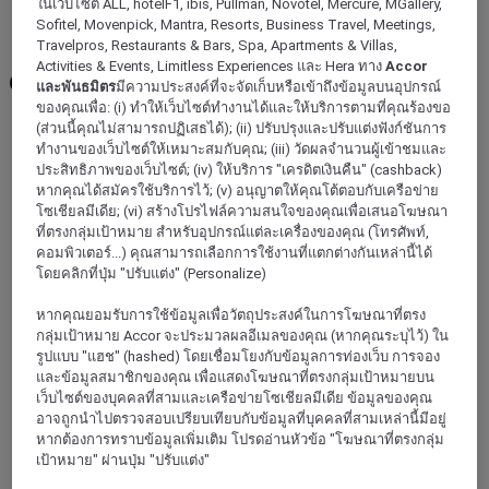
ในเว็บไซต์ ALL, hotelF1, ibis, Pullman, Novotel, Mercure, MGallery,
Berlin
Sofitel, Movenpick, Mantra, Resorts, Business Travel, Meetings,
Charlottenburg-Wilmersdorf
Travelpros, Restaurants & Bars, Spa, Apartments & Villas,
Activities & Events, Limitless Experiences และ Hera ทาง
Accor
Charlottenburg-Wilmersdorf
และพันธมิตร
มีความประสงค์ที่จะจัดเก็บหรือเข้าถึงข้อมูลบนอุปกรณ์
ของคุณเพื่อ: (i) ทำให้เว็บไซต์ทำงานได้และให้บริการตามที่คุณร้องขอ
(ส่วนนี้คุณไม่สามารถปฏิเสธได้); (ii) ปรับปรุงและปรับแต่งฟังก์ชันการ
ทำงานของเว็บไซต์ให้เหมาะสมกับคุณ; (iii) วัดผลจำนวนผู้เข้าชมและ
ประสิทธิภาพของเว็บไซต์; (iv) ให้บริการ "เครดิตเงินคืน" (cashback)
หากคุณได้สมัครใช้บริการไว้; (v) อนุญาตให้คุณโต้ตอบกับเครือข่าย
โซเชียลมีเดีย; (vi) สร้างโปรไฟล์ความสนใจของคุณเพื่อเสนอโฆษณา
ที่ตรงกลุ่มเป้าหมาย สำหรับอุปกรณ์แต่ละเครื่องของคุณ (โทรศัพท์,
คอมพิวเตอร์...) คุณสามารถเลือกการใช้งานที่แตกต่างกันเหล่านี้ได้
โดยคลิกที่ปุ่ม "ปรับแต่ง" (Personalize)
หากคุณยอมรับการใช้ข้อมูลเพื่อวัตถุประสงค์ในการโฆษณาที่ตรง
กลุ่มเป้าหมาย Accor จะประมวลผลอีเมลของคุณ (หากคุณระบุไว้) ใน
รูปแบบ "แฮช" (hashed) โดยเชื่อมโยงกับข้อมูลการท่องเว็บ การจอง
และข้อมูลสมาชิกของคุณ เพื่อแสดงโฆษณาที่ตรงกลุ่มเป้าหมายบน
BERLIN, เยอรมนี
เว็บไซต์ของบุคคลที่สามและเครือข่ายโซเชียลมีเดีย ข้อมูลของคุณ
อาจถูกนำไปตรวจสอบเปรียบเทียบกับข้อมูลที่บุคคลที่สามเหล่านี้มีอยู่
Mercure Hotel Berlin Wittenbergplatz
หากต้องการทราบข้อมูลเพิ่มเติม โปรดอ่านหัวข้อ "โฆษณาที่ตรงกลุ่ม
เป้าหมาย" ผ่านปุ่ม "ปรับแต่ง"
Discover our stylish 4-star hotel in popular Schoneberg
featuring 183 rooms with views of Wittenbergplatz and an