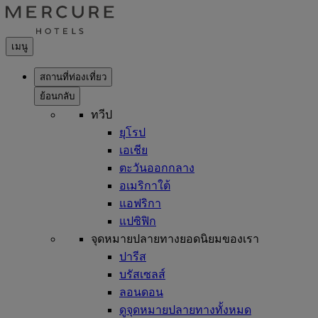
เมนู
สถานที่ท่องเที่ยว
ย้อนกลับ
ทวีป
ยุโรป
เอเชีย
ตะวันออกกลาง
อเมริกาใต้
แอฟริกา
แปซิฟิก
จุดหมายปลายทางยอดนิยมของเรา
ปารีส
บรัสเซลส์
ลอนดอน
ดูจุดหมายปลายทางทั้งหมด