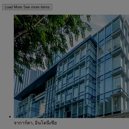
Load More
See more items
จาการ์ตา, อินโดนีเซีย