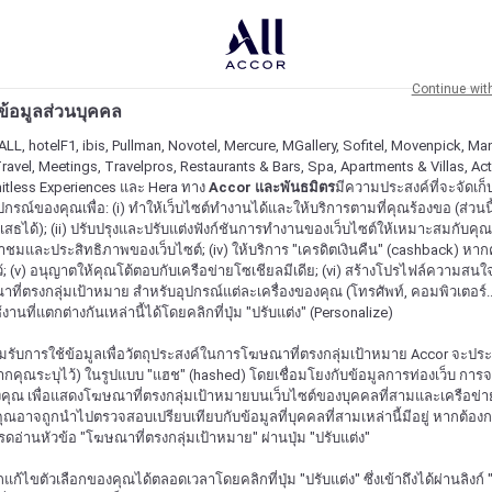
Continue wit
ะข้อมูลส่วนบุคคล
ALL, hotelF1, ibis, Pullman, Novotel, Mercure, MGallery, Sofitel, Movenpick, Man
ravel, Meetings, Travelpros, Restaurants & Bars, Spa, Apartments & Villas, Acti
mitless Experiences และ Hera ทาง
Accor และพันธมิตร
มีความประสงค์ที่จะจัดเก็บ
ปกรณ์ของคุณเพื่อ: (i) ทำให้เว็บไซต์ทำงานได้และให้บริการตามที่คุณร้องขอ (ส่วนนี
สธได้); (ii) ปรับปรุงและปรับแต่งฟังก์ชันการทำงานของเว็บไซต์ให้เหมาะสมกับคุณ; (
้าชมและประสิทธิภาพของเว็บไซต์; (iv) ให้บริการ "เครดิตเงินคืน" (cashback) หา
ว้; (v) อนุญาตให้คุณโต้ตอบกับเครือข่ายโซเชียลมีเดีย; (vi) สร้างโปรไฟล์ความสนใ
ี่ตรงกลุ่มเป้าหมาย สำหรับอุปกรณ์แต่ละเครื่องของคุณ (โทรศัพท์, คอมพิวเตอร์.
งานที่แตกต่างกันเหล่านี้ได้โดยคลิกที่ปุ่ม "ปรับแต่ง" (Personalize)
รับการใช้ข้อมูลเพื่อวัตถุประสงค์ในการโฆษณาที่ตรงกลุ่มเป้าหมาย Accor จะปร
กคุณระบุไว้) ในรูปแบบ "แฮช" (hashed) โดยเชื่อมโยงกับข้อมูลการท่องเว็บ การ
ุณ เพื่อแสดงโฆษณาที่ตรงกลุ่มเป้าหมายบนเว็บไซต์ของบุคคลที่สามและเครือข่าย
ุณอาจถูกนำไปตรวจสอบเปรียบเทียบกับข้อมูลที่บุคคลที่สามเหล่านี้มีอยู่ หากต้อ
ปรดอ่านหัวข้อ "โฆษณาที่ตรงกลุ่มเป้าหมาย" ผ่านปุ่ม "ปรับแต่ง"
้ไขตัวเลือกของคุณได้ตลอดเวลาโดยคลิกที่ปุ่ม "ปรับแต่ง" ซึ่งเข้าถึงได้ผ่านลิงก์ "ค