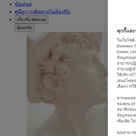
ข้อเสนอ
คู่มือการเดินทางในท้องถิ่น
เกี่ยวกับ Mercure
ย้อนกลับ
คุกกี้แล
ในเว็บไซต์ 
Business T
Events, Li
ข้อมูลบนอุ
สามารถปฏิเ
จำนวนผู้เข
ใช้บริการไ
เสนอโฆษณาท
เลือกการใช้
หากคุณยอม
ของคุณ (หา
สมาชิกของค
ข้อมูลของค
เพิ่มเติม โ
คุณสามารถแก