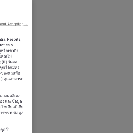
hout Accepting →
tra, Resorts,
vities &
หรือเข้าถึง
้คุณไม่
iii) วัดผล
กคุณได้สมัคร
จของคุณเพื่อ
..) คุณสามารถ
ะมวลผลอีเมล
จอง และข้อมูล
โซเชียลมีเดีย
งการทราบข้อมูล
ุกกี้"