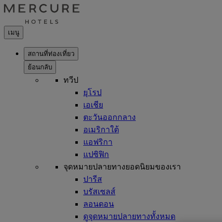
เมนู
สถานที่ท่องเที่ยว
ย้อนกลับ
ทวีป
ยุโรป
เอเชีย
ตะวันออกกลาง
อเมริกาใต้
แอฟริกา
แปซิฟิก
จุดหมายปลายทางยอดนิยมของเรา
ปารีส
บรัสเซลส์
ลอนดอน
ดูจุดหมายปลายทางทั้งหมด