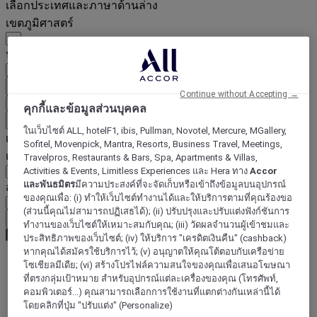
เลือกประเทศและภาษาด้านล่าง
เขตภูมิศาสตร์
ประเทศ/ภูมิภาค-ภาษา
ยืนยันประเทศและภาษา
Continue without Accepting →
EUR
(€)
คุกกี้และข้อมูลส่วนบุคคล
ย้อนกลับ
ในเว็บไซต์ ALL, hotelF1, ibis, Pullman, Novotel, Mercure, MGallery,
เลือกสกุลเงินด้านล่าง
Sofitel, Movenpick, Mantra, Resorts, Business Travel, Meetings,
เขตภูมิศาสตร์
Travelpros, Restaurants & Bars, Spa, Apartments & Villas,
Activities & Events, Limitless Experiences และ Hera ทาง
Accor
และพันธมิตร
มีความประสงค์ที่จะจัดเก็บหรือเข้าถึงข้อมูลบนอุปกรณ์
สกุลเงิน
ของคุณเพื่อ: (i) ทำให้เว็บไซต์ทำงานได้และให้บริการตามที่คุณร้องขอ
(ส่วนนี้คุณไม่สามารถปฏิเสธได้); (ii) ปรับปรุงและปรับแต่งฟังก์ชันการ
ยืนยันสกุลเงิน
ทำงานของเว็บไซต์ให้เหมาะสมกับคุณ; (iii) วัดผลจำนวนผู้เข้าชมและ
ประสิทธิภาพของเว็บไซต์; (iv) ให้บริการ "เครดิตเงินคืน" (cashback)
หากคุณได้สมัครใช้บริการไว้; (v) อนุญาตให้คุณโต้ตอบกับเครือข่าย
โซเชียลมีเดีย; (vi) สร้างโปรไฟล์ความสนใจของคุณเพื่อเสนอโฆษณา
World
ที่ตรงกลุ่มเป้าหมาย สำหรับอุปกรณ์แต่ละเครื่องของคุณ (โทรศัพท์,
Asia
คอมพิวเตอร์...) คุณสามารถเลือกการใช้งานที่แตกต่างกันเหล่านี้ได้
Indonesia
โดยคลิกที่ปุ่ม "ปรับแต่ง" (Personalize)