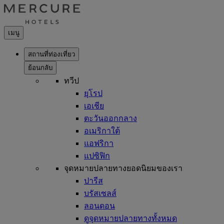
เมนู
สถานที่ท่องเที่ยว
ย้อนกลับ
ทวีป
ยุโรป
เอเชีย
ตะวันออกกลาง
อเมริกาใต้
แอฟริกา
แปซิฟิก
จุดหมายปลายทางยอดนิยมของเรา
ปารีส
บรัสเซลส์
ลอนดอน
ดูจุดหมายปลายทางทั้งหมด