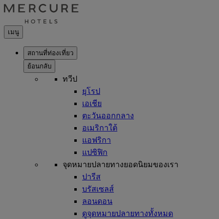
เมนู
สถานที่ท่องเที่ยว
ย้อนกลับ
ทวีป
ยุโรป
เอเชีย
ตะวันออกกลาง
อเมริกาใต้
แอฟริกา
แปซิฟิก
จุดหมายปลายทางยอดนิยมของเรา
ปารีส
บรัสเซลส์
ลอนดอน
ดูจุดหมายปลายทางทั้งหมด