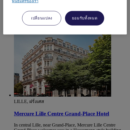
sqm of lounges. Our bar and restaurant with terrace will
พันธมิตรของเรา
delight you with the menu of local beers and traditional
dishes. Our breakfast buffet will give you energy to start to
the day.
เปลี่ยนแปลง
ยอมรับทั้งหมด
4,6/5
Rated 4,6 of 5
LILLE, ฝรั่งเศส
Mercure Lille Centre Grand-Place Hotel
In central Lille, near Grand-Place, Mercure Lille Centre