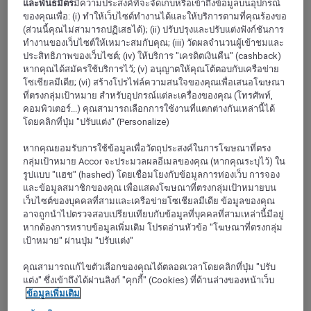
และพันธมิตร
มีความประสงค์ที่จะจัดเก็บหรือเข้าถึงข้อมูลบนอุปกรณ์
NORD
ของคุณเพื่อ: (i) ทำให้เว็บไซต์ทำงานได้และให้บริการตามที่คุณร้องขอ
Villeneuve D'Ascq
(ส่วนนี้คุณไม่สามารถปฏิเสธได้); (ii) ปรับปรุงและปรับแต่งฟังก์ชันการ
ทำงานของเว็บไซต์ให้เหมาะสมกับคุณ; (iii) วัดผลจำนวนผู้เข้าชมและ
ประสิทธิภาพของเว็บไซต์; (iv) ให้บริการ "เครดิตเงินคืน" (cashback)
หากคุณได้สมัครใช้บริการไว้; (v) อนุญาตให้คุณโต้ตอบกับเครือข่าย
โซเชียลมีเดีย; (vi) สร้างโปรไฟล์ความสนใจของคุณเพื่อเสนอโฆษณา
ที่ตรงกลุ่มเป้าหมาย สำหรับอุปกรณ์แต่ละเครื่องของคุณ (โทรศัพท์,
คอมพิวเตอร์...) คุณสามารถเลือกการใช้งานที่แตกต่างกันเหล่านี้ได้
โดยคลิกที่ปุ่ม "ปรับแต่ง" (Personalize)
หากคุณยอมรับการใช้ข้อมูลเพื่อวัตถุประสงค์ในการโฆษณาที่ตรง
กลุ่มเป้าหมาย Accor จะประมวลผลอีเมลของคุณ (หากคุณระบุไว้) ใน
รูปแบบ "แฮช" (hashed) โดยเชื่อมโยงกับข้อมูลการท่องเว็บ การจอง
และข้อมูลสมาชิกของคุณ เพื่อแสดงโฆษณาที่ตรงกลุ่มเป้าหมายบน
เว็บไซต์ของบุคคลที่สามและเครือข่ายโซเชียลมีเดีย ข้อมูลของคุณ
MARCQ-EN-BAROEUL, ฝรั่งเศส
อาจถูกนำไปตรวจสอบเปรียบเทียบกับข้อมูลที่บุคคลที่สามเหล่านี้มีอยู่
หากต้องการทราบข้อมูลเพิ่มเติม โปรดอ่านหัวข้อ "โฆษณาที่ตรงกลุ่ม
Mercure Lille Marcq Baroeul
เป้าหมาย" ผ่านปุ่ม "ปรับแต่ง"
For business and leisure stays, enjoy the spacious rooms and
คุณสามารถแก้ไขตัวเลือกของคุณได้ตลอดเวลาโดยคลิกที่ปุ่ม "ปรับ
living spaces of Mercure Lille Marcq en Baroeul. The
แต่ง" ซึ่งเข้าถึงได้ผ่านลิงก์ "คุกกี้" (Cookies) ที่ด้านล่างของหน้าเว็บ
completely renovated hotel offers a cozy setting where you
ข้อมูลเพิ่มเติม
can organize your private and professional receptions in 700