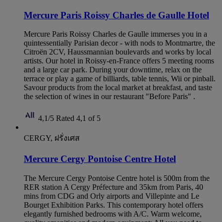
Mercure Paris Roissy Charles de Gaulle Hotel
Mercure Paris Roissy Charles de Gaulle immerses you in a
quintessentially Parisian decor - with nods to Montmartre, the
Citroën 2CV, Haussmannian boulevards and works by local
artists. Our hotel in Roissy-en-France offers 5 meeting rooms
and a large car park. During your downtime, relax on the
terrace or play a game of billiards, table tennis, Wii or pinball.
Savour products from the local market at breakfast, and taste
the selection of wines in our restaurant "Before Paris" .
4,1/5
Rated 4,1 of 5
CERGY, ฝรั่งเศส
Mercure Cergy Pontoise Centre Hotel
The Mercure Cergy Pontoise Centre hotel is 500m from the
RER station A Cergy Préfecture and 35km from Paris, 40
mins from CDG and Orly airports and Villepinte and Le
Bourget Exhibition Parks. This contemporary hotel offers
elegantly furnished bedrooms with A/C. Warm welcome,