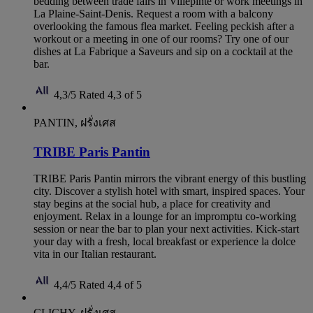
bedding between trade fairs in Villepinte or work meetings in
La Plaine-Saint-Denis. Request a room with a balcony
overlooking the famous flea market. Feeling peckish after a
workout or a meeting in one of our rooms? Try one of our
dishes at La Fabrique a Saveurs and sip on a cocktail at the
bar.
4,3/5
Rated 4,3 of 5
PANTIN, ฝรั่งเศส
TRIBE Paris Pantin
TRIBE Paris Pantin mirrors the vibrant energy of this bustling
city. Discover a stylish hotel with smart, inspired spaces. Your
stay begins at the social hub, a place for creativity and
enjoyment. Relax in a lounge for an impromptu co-working
session or near the bar to plan your next activities. Kick-start
your day with a fresh, local breakfast or experience la dolce
vita in our Italian restaurant.
4,4/5
Rated 4,4 of 5
CLICHY, ฝรั่งเศส