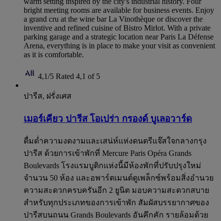
warm setting inspired by the city's industrial history. Four
bright meeting rooms are available for business events. Enjoy
a grand cru at the wine bar La Vinothèque or discover the
inventive and refined cuisine of Bistro Mirlot. With a private
parking garage and a strategic location near Paris La Défense
Arena, everything is in place to make your visit as convenient
as it is comfortable.
4,1/5
Rated 4,1 of 5
ปารีส, ฝรั่งเศส
เมอร์เคียว ปารีส โอเปร่า กรองด์ บูเลอวาร์ด
ดื่มด่ำความงดงามและเสน่ห์แห่งดนตรีแจ๊สใจกลางกรุง
ปารีส ด้วยการเข้าพักที่ Mercure Paris Opéra Grands
Boulevards โรงแรมบูติกแห่งนี้มีห้องพักที่ปรับปรุงใหม่
จำนวน 50 ห้อง และอพาร์ตเมนต์ดูเพล็กซ์พร้อมสิ่งอำนวย
ความสะดวกครบครันอีก 2 ยูนิต มอบความสะดวกสบาย
สำหรับทุกประเภทของการเข้าพัก สัมผัสบรรยากาศของ
ปารีสบนถนน Grands Boulevards อันคึกคัก รายล้อมด้วย