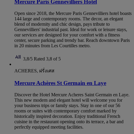
Mercure Paris Gennevilliers Hotel
Open since 2018, the Mercure Paris Gennevilliers hotel boasts
144 large and contemporary rooms. The decor, an elegant
blend of modernity and chic design, pays tribute to
Gennevilliers' industrial past. Ideal for work or leisure stays,
our services are designed for your comfort with a fitness
center, secure parking and trendy bar. Reach downtown Paris
in 20 minutes from Les Courtilles metro.
3,8/5
Rated 3,8 of 5
ACHERES, ฝรั่งเศส
Mercure Achères St Germain en Laye
Discover the Hotel Mercure Acheres Saint Germain en Laye.
This new modern and elegant hotel will welcome you for
your business trips or family stays. Stay in one of our 56
rooms or suites with contemporary comfort marked by
historically inspired decoration. Enjoy traditional French
cuisine in the restaurant opening onto its terrace, a bar and
perfectly equipped meeting facilities.