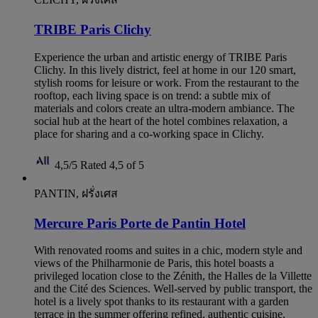
TRIBE Paris Clichy
Experience the urban and artistic energy of TRIBE Paris
Clichy. In this lively district, feel at home in our 120 smart,
stylish rooms for leisure or work. From the restaurant to the
rooftop, each living space is on trend: a subtle mix of
materials and colors create an ultra-modern ambiance. The
social hub at the heart of the hotel combines relaxation, a
place for sharing and a co-working space in Clichy.
4,5/5
Rated 4,5 of 5
PANTIN, ฝรั่งเศส
Mercure Paris Porte de Pantin Hotel
With renovated rooms and suites in a chic, modern style and
views of the Philharmonie de Paris, this hotel boasts a
privileged location close to the Zénith, the Halles de la Villette
and the Cité des Sciences. Well-served by public transport, the
hotel is a lively spot thanks to its restaurant with a garden
terrace in the summer offering refined, authentic cuisine,