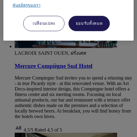
พันธมิตรของเรา
เปลี่ยนแปลง
ยอมรับทั้งหมด
LACROIX SAINT OUEN, ฝรั่งเศส
Mercure Compiègne Sud Hotel
Mercure Compiegne Sud invites you to spend a relaxing stay
- in true Picardy style - at this renovated venue. With an Art
Deco-inspired interior design, this Compiegne hotel offers a
fitness centre and six meeting rooms. Focusing on local
artisanal products, our bar and restaurant with a terrace offer
authentic dishes made on the premises and a selection of
locally brewed beers. At breakfast, you will find honey from
the hotels own hives.
4,5/5
Rated 4,5 of 5