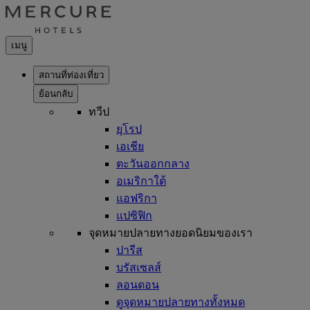
เมนู
สถานที่ท่องเที่ยว
ย้อนกลับ
ทวีป
ยุโรป
เอเชีย
ตะวันออกกลาง
อเมริกาใต้
แอฟริกา
แปซิฟิก
จุดหมายปลายทางยอดนิยมของเรา
ปารีส
บรัสเซลส์
ลอนดอน
ดูจุดหมายปลายทางทั้งหมด