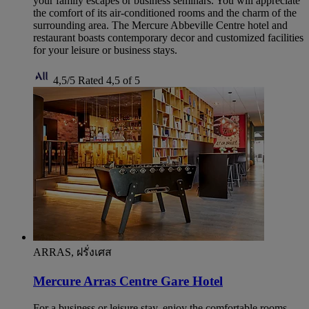
your family escapes or business seminars. You will appreciate
the comfort of its air-conditioned rooms and the charm of the
surrounding area. The Mercure Abbeville Centre hotel and
restaurant boasts contemporary decor and customized facilities
for your leisure or business stays.
4,5/5
Rated 4,5 of 5
ARRAS, ฝรั่งเศส
Mercure Arras Centre Gare Hotel
For a business or leisure stay, enjoy the comfortable rooms