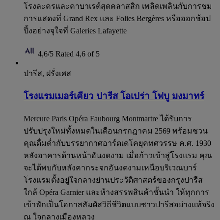
โรงละครและคาบาเรต์สุดคลาสสิก เพลิดเพลินกับการชม
การแสดงที่ Grand Rex และ Folies Bergères หรือออกช้อป
ปิ้งอย่างจุใจที่ Galeries Lafayette
4,6/5
Rated 4,6 of 5
ปารีส, ฝรั่งเศส
โรงแรมเมอร์เคียว ปารีส โอเปร่า โฟบู มงมาทร์
Mercure Paris Opéra Faubourg Montmartre ได้รับการ
ปรับปรุงใหม่ทั้งหมดในเดือนกรกฎาคม 2569 พร้อมชวน
คุณดื่มด่ำกับบรรยากาศอาร์ตเดโคยุคทศวรรษ ค.ศ. 1930
หลังอาคารด้านหน้าอันงดงาม เมื่อก้าวเข้าสู่โรงแรม คุณ
จะได้พบกับหลังคากระจกอันงดงามเหนือบริเวณบาร์
โรงแรมตั้งอยู่ใจกลางย่านประวัติศาสตร์ของกรุงปารีส
ใกล้ Opéra Garnier และห้างสรรพสินค้าชั้นนำ ให้ทุกการ
เข้าพักเป็นโอกาสสัมผัสวิถีชีวิตแบบชาวปารีสอย่างแท้จริง
ณ ใจกลางเมืองหลวง