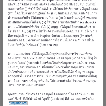
และพันธมิตร
มีความประสงค์ที่จะจัดเก็บหรือเข้าถึงข้อมูลบนอุปกรณ์
ของคุณเพื่อ: (i) ทำให้เว็บไซต์ทำงานได้และให้บริการตามที่คุณร้องขอ
(ส่วนนี้คุณไม่สามารถปฏิเสธได้); (ii) ปรับปรุงและปรับแต่งฟังก์ชันการ
ทำงานของเว็บไซต์ให้เหมาะสมกับคุณ; (iii) วัดผลจำนวนผู้เข้าชมและ
ประสิทธิภาพของเว็บไซต์; (iv) ให้บริการ "เครดิตเงินคืน" (cashback)
หากคุณได้สมัครใช้บริการไว้; (v) อนุญาตให้คุณโต้ตอบกับเครือข่าย
โซเชียลมีเดีย; (vi) สร้างโปรไฟล์ความสนใจของคุณเพื่อเสนอโฆษณา
ที่ตรงกลุ่มเป้าหมาย สำหรับอุปกรณ์แต่ละเครื่องของคุณ (โทรศัพท์,
AMIENS, ฝรั่งเศส
คอมพิวเตอร์...) คุณสามารถเลือกการใช้งานที่แตกต่างกันเหล่านี้ได้
โดยคลิกที่ปุ่ม "ปรับแต่ง" (Personalize)
Mercure Amiens Cathedrale Hotel
หากคุณยอมรับการใช้ข้อมูลเพื่อวัตถุประสงค์ในการโฆษณาที่ตรง
Located in the heart of Amiens, just 54 yards, 50 m from the
กลุ่มเป้าหมาย Accor จะประมวลผลอีเมลของคุณ (หากคุณระบุไว้) ใน
cathedral, which is a Unesco World Heritage Site, and 15
รูปแบบ "แฮช" (hashed) โดยเชื่อมโยงกับข้อมูลการท่องเว็บ การจอง
minutes walk from the train station, the Mercure Amiens hotel
และข้อมูลสมาชิกของคุณ เพื่อแสดงโฆษณาที่ตรงกลุ่มเป้าหมายบน
is the perfect destination for business or leisure. The historic
เว็บไซต์ของบุคคลที่สามและเครือข่ายโซเชียลมีเดีย ข้อมูลของคุณ
Saint Le u district, the floating gardens and Jules Vernes
อาจถูกนำไปตรวจสอบเปรียบเทียบกับข้อมูลที่บุคคลที่สามเหล่านี้มีอยู่
house are all just a stone throw from the hotel.
หากต้องการทราบข้อมูลเพิ่มเติม โปรดอ่านหัวข้อ "โฆษณาที่ตรงกลุ่ม
เป้าหมาย" ผ่านปุ่ม "ปรับแต่ง"
4,5/5
Rated 4,5 of 5
คุณสามารถแก้ไขตัวเลือกของคุณได้ตลอดเวลาโดยคลิกที่ปุ่ม "ปรับ
แต่ง" ซึ่งเข้าถึงได้ผ่านลิงก์ "คุกกี้" (Cookies) ที่ด้านล่างของหน้าเว็บ
ข้อมูลเพิ่มเติม