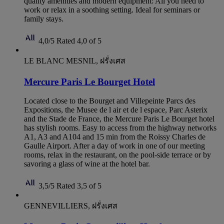
quality amenities and modern equipment: All you need to
work or relax in a soothing setting. Ideal for seminars or
family stays.
4,0/5
Rated 4,0 of 5
LE BLANC MESNIL, ฝรั่งเศส
Mercure Paris Le Bourget Hotel
Located close to the Bourget and Villepeinte Parcs des
Expositions, the Musee de l air et de l espace, Parc Asterix
and the Stade de France, the Mercure Paris Le Bourget hotel
has stylish rooms. Easy to access from the highway networks
A1, A3 and A104 and 15 min from the Roissy Charles de
Gaulle Airport. After a day of work in one of our meeting
rooms, relax in the restaurant, on the pool-side terrace or by
savoring a glass of wine at the hotel bar.
3,5/5
Rated 3,5 of 5
GENNEVILLIERS, ฝรั่งเศส