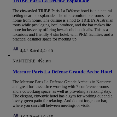
TRIBE Paris La Défense Esplanade
The city-styled TRIBE Paris La Défense hotel is in a natural
setting near the esplanade. The ultra-comfortable rooms are a
home from home. The cuisine is a nod to TRIBE's Australian
roots while privileging local produce, and the bar makes life
more inclusive by offering low-alcohol cocktails. This is a
luxurious and friendly 4-star hotel, with PRM facilities, and a
practical designer space for meeting up.
4,4/5
Rated 4,4 of 5
NANTERRE, ฝรั่งเศส
Mercure Paris La Défense Grande Arche Hotel
The Mercure Paris La Defense Grande Arche is in Nanterre
and great for hassle-free working with 7 conference rooms
and a coworking space, as well as providing a relaxing stay.
The elegant, city-style hotel has a gym for working out and a
lovely green patio for relaxing. And do not forget our bar,
where you can chill between meetings or visits.
4,0/5
Rated 4,0 of 5