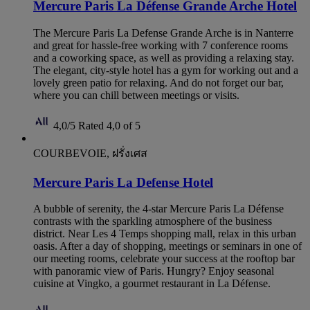
Mercure Paris La Défense Grande Arche Hotel
The Mercure Paris La Defense Grande Arche is in Nanterre
and great for hassle-free working with 7 conference rooms
and a coworking space, as well as providing a relaxing stay.
The elegant, city-style hotel has a gym for working out and a
lovely green patio for relaxing. And do not forget our bar,
where you can chill between meetings or visits.
4,0/5
Rated 4,0 of 5
COURBEVOIE, ฝรั่งเศส
Mercure Paris La Defense Hotel
A bubble of serenity, the 4-star Mercure Paris La Défense
contrasts with the sparkling atmosphere of the business
district. Near Les 4 Temps shopping mall, relax in this urban
oasis. After a day of shopping, meetings or seminars in one of
our meeting rooms, celebrate your success at the rooftop bar
with panoramic view of Paris. Hungry? Enjoy seasonal
cuisine at Vingko, a gourmet restaurant in La Défense.