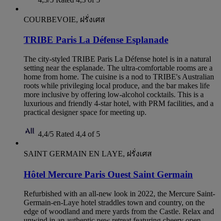
COURBEVOIE, ฝรั่งเศส
TRIBE Paris La Défense Esplanade
The city-styled TRIBE Paris La Défense hotel is in a natural
setting near the esplanade. The ultra-comfortable rooms are a
home from home. The cuisine is a nod to TRIBE's Australian
roots while privileging local produce, and the bar makes life
more inclusive by offering low-alcohol cocktails. This is a
luxurious and friendly 4-star hotel, with PRM facilities, and a
practical designer space for meeting up.
4,4/5
Rated 4,4 of 5
SAINT GERMAIN EN LAYE, ฝรั่งเศส
Hôtel Mercure Paris Ouest Saint Germain
Refurbished with an all-new look in 2022, the Mercure Saint-
Germain-en-Laye hotel straddles town and country, on the
edge of woodland and mere yards from the Castle. Relax and
unwind in an authentic new retreat featuring cheery open