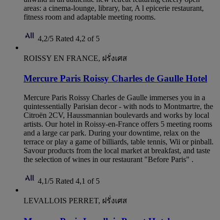
areas: a cinema-lounge, library, bar, A l epicerie restaurant,
fitness room and adaptable meeting rooms.
4,2/5
Rated 4,2 of 5
ROISSY EN FRANCE, ฝรั่งเศส
Mercure Paris Roissy Charles de Gaulle Hotel
Mercure Paris Roissy Charles de Gaulle immerses you in a
quintessentially Parisian decor - with nods to Montmartre, the
Citroën 2CV, Haussmannian boulevards and works by local
artists. Our hotel in Roissy-en-France offers 5 meeting rooms
and a large car park. During your downtime, relax on the
terrace or play a game of billiards, table tennis, Wii or pinball.
Savour products from the local market at breakfast, and taste
the selection of wines in our restaurant "Before Paris" .
4,1/5
Rated 4,1 of 5
LEVALLOIS PERRET, ฝรั่งเศส