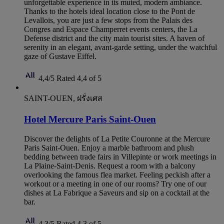
unforgettable experience in its muted, modern ambiance.
Thanks to the hotels ideal location close to the Pont de
Levallois, you are just a few stops from the Palais des
Congres and Espace Champerret events centers, the La
Defense district and the city main tourist sites. A haven of
serenity in an elegant, avant-garde setting, under the watchful
gaze of Gustave Eiffel.
4,4/5
Rated 4,4 of 5
SAINT-OUEN, ฝรั่งเศส
Hotel Mercure Paris Saint-Ouen
Discover the delights of La Petite Couronne at the Mercure
Paris Saint-Ouen. Enjoy a marble bathroom and plush
bedding between trade fairs in Villepinte or work meetings in
La Plaine-Saint-Denis. Request a room with a balcony
overlooking the famous flea market. Feeling peckish after a
workout or a meeting in one of our rooms? Try one of our
dishes at La Fabrique a Saveurs and sip on a cocktail at the
bar.
4,3/5
Rated 4,3 of 5