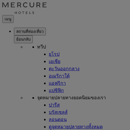
เมนู
สถานที่ท่องเที่ยว
ย้อนกลับ
ทวีป
ยุโรป
เอเชีย
ตะวันออกกลาง
อเมริกาใต้
แอฟริกา
แปซิฟิก
จุดหมายปลายทางยอดนิยมของเรา
ปารีส
บรัสเซลส์
ลอนดอน
ดูจุดหมายปลายทางทั้งหมด