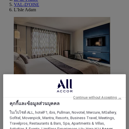
VAL-D'OISE
L'Isle Adam
CERGY, ฝรั่งเศส
Mercure Cergy Pontoise Centre Hotel
Continue without Accepting →
คุกกี้และข้อมูลส่วนบุคคล
The Mercure Cergy Pontoise Centre hotel is 500m from the
ในเว็บไซต์ ALL, hotelF1, ibis, Pullman, Novotel, Mercure, MGallery,
RER station A Cergy Préfecture and 35km from Paris, 40
Sofitel, Movenpick, Mantra, Resorts, Business Travel, Meetings,
mins from CDG and Orly airports and Villepinte and Le
Travelpros, Restaurants & Bars, Spa, Apartments & Villas,
Bourget Exhibition Parks. This contemporary hotel offers
Activities & Events, Limitless Experiences และ Hera ทาง
Accor