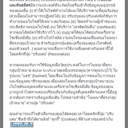
elegantly furnished bedrooms with A/C. Warm welcome,
และพันธมิตร
มีความประสงค์ที่จะจัดเก็บหรือเข้าถึงข้อมูลบนอุปกรณ์
quality amenities and modern equipment: All you need to
ของคุณเพื่อ: (i) ทำให้เว็บไซต์ทำงานได้และให้บริการตามที่คุณร้องขอ
work or relax in a soothing setting. Ideal for seminars or
family stays.
(ส่วนนี้คุณไม่สามารถปฏิเสธได้); (ii) ปรับปรุงและปรับแต่งฟังก์ชันการ
ทำงานของเว็บไซต์ให้เหมาะสมกับคุณ; (iii) วัดผลจำนวนผู้เข้าชมและ
ประสิทธิภาพของเว็บไซต์; (iv) ให้บริการ "เครดิตเงินคืน" (cashback)
4,0/5
Rated 4,0 of 5
หากคุณได้สมัครใช้บริการไว้; (v) อนุญาตให้คุณโต้ตอบกับเครือข่าย
โซเชียลมีเดีย; (vi) สร้างโปรไฟล์ความสนใจของคุณเพื่อเสนอโฆษณา
ที่ตรงกลุ่มเป้าหมาย สำหรับอุปกรณ์แต่ละเครื่องของคุณ (โทรศัพท์,
คอมพิวเตอร์...) คุณสามารถเลือกการใช้งานที่แตกต่างกันเหล่านี้ได้
โดยคลิกที่ปุ่ม "ปรับแต่ง" (Personalize)
หากคุณยอมรับการใช้ข้อมูลเพื่อวัตถุประสงค์ในการโฆษณาที่ตรง
กลุ่มเป้าหมาย Accor จะประมวลผลอีเมลของคุณ (หากคุณระบุไว้) ใน
รูปแบบ "แฮช" (hashed) โดยเชื่อมโยงกับข้อมูลการท่องเว็บ การจอง
และข้อมูลสมาชิกของคุณ เพื่อแสดงโฆษณาที่ตรงกลุ่มเป้าหมายบน
เว็บไซต์ของบุคคลที่สามและเครือข่ายโซเชียลมีเดีย ข้อมูลของคุณ
อาจถูกนำไปตรวจสอบเปรียบเทียบกับข้อมูลที่บุคคลที่สามเหล่านี้มีอยู่
หากต้องการทราบข้อมูลเพิ่มเติม โปรดอ่านหัวข้อ "โฆษณาที่ตรงกลุ่ม
ACHERES, ฝรั่งเศส
เป้าหมาย" ผ่านปุ่ม "ปรับแต่ง"
Mercure Achères St Germain en Laye
คุณสามารถแก้ไขตัวเลือกของคุณได้ตลอดเวลาโดยคลิกที่ปุ่ม "ปรับ
แต่ง" ซึ่งเข้าถึงได้ผ่านลิงก์ "คุกกี้" (Cookies) ที่ด้านล่างของหน้าเว็บ
Discover the Hotel Mercure Acheres Saint Germain en Laye.
ข้อมูลเพิ่มเติม