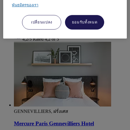
This new modern and elegant hotel will welcome you for
your business trips or family stays. Stay in one of our 56
พันธมิตรของเรา
rooms or suites with contemporary comfort marked by
historically inspired decoration. Enjoy traditional French
cuisine in the restaurant opening onto its terrace, a bar and
เปลี่ยนแปลง
ยอมรับทั้งหมด
perfectly equipped meeting facilities.
4,2/5
Rated 4,2 of 5
GENNEVILLIERS, ฝรั่งเศส
Mercure Paris Gennevilliers Hotel