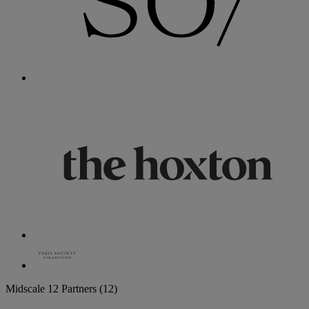
Midscale
12 Partners
(12)