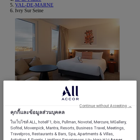
VAL-DE-MARNE
Ivry Sur Seine
IVRY SUR SEINE, ฝรั่งเศส
Mercure Paris Ivry Quai de Seine Hotel
Continue without Accepting →
คุกกี้และข้อมูลส่วนบุคคล
5 minutes from Porte de Bercy, the Mercure Paris Ivry Quai
ในเว็บไซต์ ALL, hotelF1, ibis, Pullman, Novotel, Mercure, MGallery,
de Seine hotel offers rooms overlooking the river. Enjoyed by
Sofitel, Movenpick, Mantra, Resorts, Business Travel, Meetings,
business travelers, our hotel in Ivry-sur-Seine has 10 meeting
Travelpros, Restaurants & Bars, Spa, Apartments & Villas,
rooms and a business lounge to host your meetings. We offer
Activities & Events, Limitless Experiences และ Hera ทาง
Accor