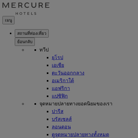
เมนู
สถานที่ท่องเที่ยว
ย้อนกลับ
ทวีป
ยุโรป
เอเชีย
ตะวันออกกลาง
อเมริกาใต้
แอฟริกา
แปซิฟิก
จุดหมายปลายทางยอดนิยมของเรา
ปารีส
บรัสเซลส์
ลอนดอน
ดูจุดหมายปลายทางทั้งหมด