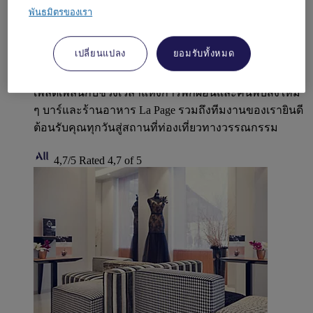
บรรยากาศการตกแต่งที่ได้รับแรงบันดาลใจจาก
พันธมิตรของเรา
วรรณกรรม อยู่ใกล้กับ Accor Arena (Arena Bercy) เหมาะ
กับการเดินเล่นตามท่าเทียบเรือและซึมซับบรรยากาศแบบ
เปลี่ยนแปลง
ยอมรับทั้งหมด
ปารีส เคยใฝ่ฝันที่จะงีบหลับริมแม่น้ำแซนบ้างไหม? ไม่ว่า
จะเดินทางมาเพื่อธุรกิจหรือมากับครอบครัว ก็สามารถ
เพลิดเพลินกับช่วงเวลาแห่งการพักผ่อนและค้นพบสิ่งใหม่
ๆ บาร์และร้านอาหาร La Page รวมถึงทีมงานของเรายินดี
ต้อนรับคุณทุกวันสู่สถานที่ท่องเที่ยวทางวรรณกรรม
4,7/5
Rated 4,7 of 5