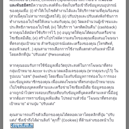
tasty French cuisine with fresh seasonal produce, as well as a
และพันธมิตร
มีความประสงค์ที่จะจัดเก็บหรือเข้าถึงข้อมูลบนอุปกรณ์
gourmet, healthy breakfast and a cozy bar.
ของคุณเพื่อ: (i) ทำให้เว็บไซต์ทำงานได้และให้บริการตามที่คุณร้องขอ
(ส่วนนี้คุณไม่สามารถปฏิเสธได้); (ii) ปรับปรุงและปรับแต่งฟังก์ชันการ
4,2/5
Rated 4,2 of 5
ทำงานของเว็บไซต์ให้เหมาะสมกับคุณ; (iii) วัดผลจำนวนผู้เข้าชมและ
ประสิทธิภาพของเว็บไซต์; (iv) ให้บริการ "เครดิตเงินคืน" (cashback)
หากคุณได้สมัครใช้บริการไว้; (v) อนุญาตให้คุณโต้ตอบกับเครือข่าย
โซเชียลมีเดีย; (vi) สร้างโปรไฟล์ความสนใจของคุณเพื่อเสนอโฆษณา
ที่ตรงกลุ่มเป้าหมาย สำหรับอุปกรณ์แต่ละเครื่องของคุณ (โทรศัพท์,
คอมพิวเตอร์...) คุณสามารถเลือกการใช้งานที่แตกต่างกันเหล่านี้ได้
โดยคลิกที่ปุ่ม "ปรับแต่ง" (Personalize)
หากคุณยอมรับการใช้ข้อมูลเพื่อวัตถุประสงค์ในการโฆษณาที่ตรง
กลุ่มเป้าหมาย Accor จะประมวลผลอีเมลของคุณ (หากคุณระบุไว้) ใน
รูปแบบ "แฮช" (hashed) โดยเชื่อมโยงกับข้อมูลการท่องเว็บ การจอง
และข้อมูลสมาชิกของคุณ เพื่อแสดงโฆษณาที่ตรงกลุ่มเป้าหมายบน
เว็บไซต์ของบุคคลที่สามและเครือข่ายโซเชียลมีเดีย ข้อมูลของคุณ
ปารีส, ฝรั่งเศส
อาจถูกนำไปตรวจสอบเปรียบเทียบกับข้อมูลที่บุคคลที่สามเหล่านี้มีอยู่
หากต้องการทราบข้อมูลเพิ่มเติม โปรดอ่านหัวข้อ "โฆษณาที่ตรงกลุ่ม
โรงแรมเมอร์เคียว ปารีส แบร์ซี บิบลิโอเตค
เป้าหมาย" ผ่านปุ่ม "ปรับแต่ง"
คุณสามารถแก้ไขตัวเลือกของคุณได้ตลอดเวลาโดยคลิกที่ปุ่ม "ปรับ
ยินดีต้อนรับสู่ Mercure Paris Bercy Bibliothèque ที่ผสม
แต่ง" ซึ่งเข้าถึงได้ผ่านลิงก์ "คุกกี้" (Cookies) ที่ด้านล่างของหน้าเว็บ
ผสานความสะดวกสบายและความเป็นส่วนตัวใน
ข้อมูลเพิ่มเติม