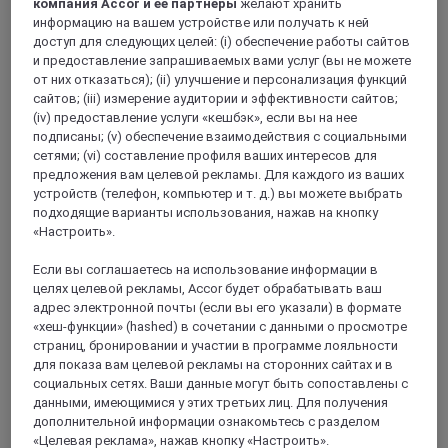
Континент
компания Accor и ее партнеры
желают хранить
Европа
информацию на вашем устройстве или получать к ней
Азия
доступ для следующих целей: (i) обеспечение работы сайтов
Ближний Восток
и предоставление запрашиваемых вами услуг (вы не можете
Южная Америка
от них отказаться); (ii) улучшение и персонализация функций
Африка
сайтов; (iii) измерение аудитории и эффективности сайтов;
Тихий океан
(iv) предоставление услуги «кешбэк», если вы на нее
Наши лучшие направления
подписаны; (v) обеспечение взаимодействия с социальными
Париж
сетями; (vi) составление профиля ваших интересов для
Барселона
предложения вам целевой рекламы. Для каждого из ваших
Брюссель
устройств (телефон, компьютер и т. д.) вы можете выбрать
Лондон
подходящие варианты использования, нажав на кнопку
Смотреть все направления
«Настроить».
Предложения
Путеводитель
Если вы соглашаетесь на использование информации в
О Mercure
целях целевой рекламы, Accor будет обрабатывать ваш
Назад
адрес электронной почты (если вы его указали) в формате
«хеш-функции» (hashed) в сочетании с данными о просмотре
страниц, бронировании и участии в программе лояльности
для показа вам целевой рекламы на сторонних сайтах и в
социальных сетях. Ваши данные могут быть сопоставлены с
данными, имеющимися у этих третьих лиц. Для получения
дополнительной информации ознакомьтесь с разделом
«Целевая реклама», нажав кнопку «Настроить».