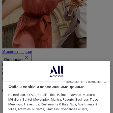
Условия продажи
Close button
Получите скидку, воспользовавшись тарифом «Отдых дольше,
скидка выше» в участвующих отелях (при наличии номеров).
Перед бронированием ознакомьтесь с условиями продажи по
данному тарифу.
продолжить, не принимая →
Файлы cookie и персональные данные
ОТДЫХАЙТЕ ДОЛЬШЕ
На веб-сайтах ALL, hotelF1, ibis, Pullman, Novotel, Mercure,
MGallery, Sofitel, Movenpick, Mantra, Resorts, Business Travel,
Направления
Meetings, Travelpros, Restaurants & Bars, Spa, Apartments &
Назад
Villas, Activities & Events, Limitless Experiences и Hera,