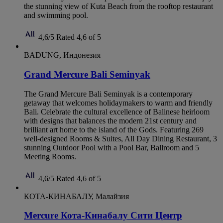
the stunning view of Kuta Beach from the rooftop restaurant
and swimming pool.
4,6/5
Rated 4,6 of 5
BADUNG, Индонезия
Grand Mercure Bali Seminyak
The Grand Mercure Bali Seminyak is a contemporary
getaway that welcomes holidaymakers to warm and friendly
Bali. Celebrate the cultural excellence of Balinese heirloom
with designs that balances the modern 21st century and
brilliant art home to the island of the Gods. Featuring 269
well-designed Rooms & Suites, All Day Dining Restaurant, 3
stunning Outdoor Pool with a Pool Bar, Ballroom and 5
Meeting Rooms.
4,6/5
Rated 4,6 of 5
КОТА-КИНАБАЛУ, Малайзия
Mercure Кота-Кинабалу Сити Центр