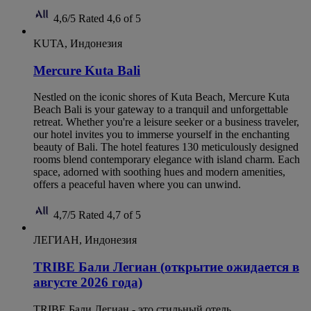
4,6/5
Rated 4,6 of 5
KUTA, Индонезия
Mercure Kuta Bali
Nestled on the iconic shores of Kuta Beach, Mercure Kuta
Beach Bali is your gateway to a tranquil and unforgettable
retreat. Whether you're a leisure seeker or a business traveler,
our hotel invites you to immerse yourself in the enchanting
beauty of Bali. The hotel features 130 meticulously designed
rooms blend contemporary elegance with island charm. Each
space, adorned with soothing hues and modern amenities,
offers a peaceful haven where you can unwind.
4,7/5
Rated 4,7 of 5
ЛЕГИАН, Индонезия
TRIBE Бали Легиан (открытие ожидается в
августе 2026 года)
TRIBE Бали Легиан - это стильный отель,