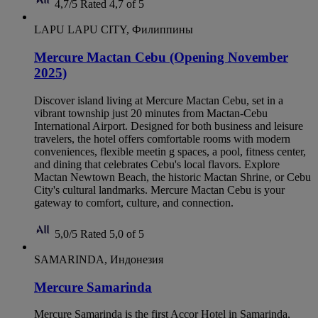
4,7/5
Rated 4,7 of 5
LAPU LAPU CITY, Филиппины
Mercure Mactan Cebu (Opening November
2025)
Discover island living at Mercure Mactan Cebu, set in a
vibrant township just 20 minutes from Mactan-Cebu
International Airport. Designed for both business and leisure
travelers, the hotel offers comfortable rooms with modern
conveniences, flexible meetin g spaces, a pool, fitness center,
and dining that celebrates Cebu's local flavors. Explore
Mactan Newtown Beach, the historic Mactan Shrine, or Cebu
City's cultural landmarks. Mercure Mactan Cebu is your
gateway to comfort, culture, and connection.
5,0/5
Rated 5,0 of 5
SAMARINDA, Индонезия
Mercure Samarinda
Mercure Samarinda is the first Accor Hotel in Samarinda,