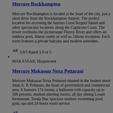
Mercure Rockhampton
Mercure Rockhampton is located at the heart of the city, just a
short drive from the Rockhampton Airport. The perfect
location for accessing the famous Great Keppel Island and
other spectacular locations along the Capricorn Coast. The
resort overlooks the picturesque Fitzroy River and offers an
outdoor pool, fitness centre as well as 24hour reception. Each
room features a private balcony and modern amenities.
3,9/5
Rated 3,9 of 5
MAKASSAR, Индонезия
Mercure Makassar Nexa Pettarani
Mercure Makassar Nexa Pettarani situated in the busiest street
Jalan A. P. Pettarani, the heart of government and commercial
area. It features 174 rooms, a ballroom with capacity up to
500 persons, modern meeting rooms, all day dining Losari
Restaurant, Toraja Bar, spacious outdoor swimming pool,
gym, spa and 24 hours room service.