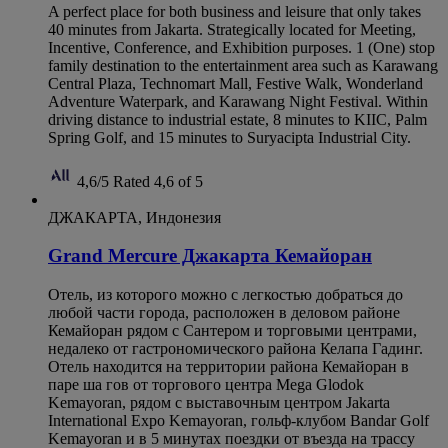
A perfect place for both business and leisure that only takes
40 minutes from Jakarta. Strategically located for Meeting,
Incentive, Conference, and Exhibition purposes. 1 (One) stop
family destination to the entertainment area such as Karawang
Central Plaza, Technomart Mall, Festive Walk, Wonderland
Adventure Waterpark, and Karawang Night Festival. Within
driving distance to industrial estate, 8 minutes to KIIC, Palm
Spring Golf, and 15 minutes to Suryacipta Industrial City.
4,6/5
Rated 4,6 of 5
ДЖАКАРТА, Индонезия
Grand Mercure Джакарта Кемайоран
Отель, из которого можно с легкостью добраться до
любой части города, расположен в деловом районе
Кемайоран рядом с Сантером и торговыми центрами,
недалеко от гастрономического района Келапа Гадинг.
Отель находится на территории района Кемайоран в
паре ша гов от торгового центра Mega Glodok
Kemayoran, рядом с выставочным центром Jakarta
International Expo Kemayoran, гольф-клубом Bandar Golf
Kemayoran и в 5 минутах поездки от въезда на трассу