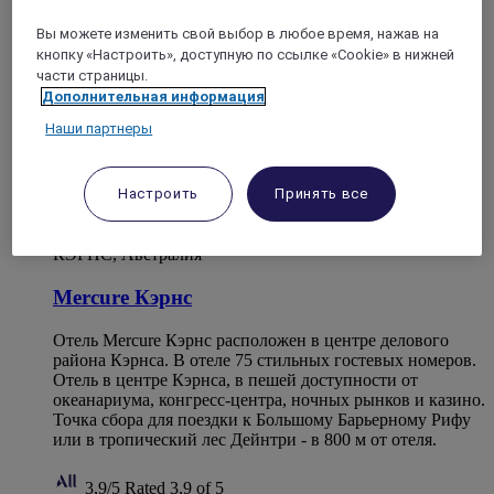
Вы можете изменить свой выбор в любое время, нажав на
кнопку «Настроить», доступную по ссылке «Cookie» в нижней
части страницы.
Дополнительная информация
Наши партнеры
Настроить
Принять все
КЭРНС, Австралия
Mercure Кэрнс
Отель Mercure Кэрнс расположен в центре делового
района Кэрнса. В отеле 75 стильных гостевых номеров.
Отель в центре Кэрнса, в пешей доступности от
океанариума, конгресс-центра, ночных рынков и казино.
Точка сбора для поездки к Большому Барьерному Рифу
или в тропический лес Дейнтри - в 800 м от отеля.
3,9/5
Rated 3,9 of 5