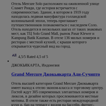
Отель Mercure Solo расположен на оживленной улице
Сламет Рияди, где история встречается с
современностью. Здание, в котором в 1919 году
находилась ледяная мануфактура голландской
колониальной эпохи, теперь приглашает
путешественников познакомиться с наследием Соло.
Отель находится в нескольких шагах от таких знаковых
мест, как ТЦ Solo Grand Mall, рынок Pasar Klewer и
Kampung Batik Kauman. В отеле 136 милых номеров и
ресторан с местной кухней, с крыши которого
открывается чудесный вид на город.
4,5/5
Rated 4,5 of 5
ДЖОКЬЯКАРТА, Индонезия
Grand Mercure Джокьякарта Ади-Сучипто
Отель высшей категории Grand Mercure Джокьякарта
имеет выход к отелю эконом-класса и торговому центру.
Гостей ждут 305 современных элегантных номеров и
люксов, в дизайне которых прослеживаются местные
мотивы. В отеле также есть ресторан международной
кухн и, бар на террасе с видом на бассейн, фитнес-