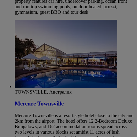
property features car hire, undercover parking, ocean front
and rooftop swimming pools, outdoor heated jacuzzi,
gymnasium, guest BBQ and tour desk.
TOWNSVILLE, Австралия
Mercure Townsville
Mercure Townsville is a resort-style hotel close to the city and
2km from the airport. The hotel offers 12 2-Bedroom Deluxe
Bungalows, and 162 accommodation rooms spread across
two levels in various blocks set amidst 11 acres of lush