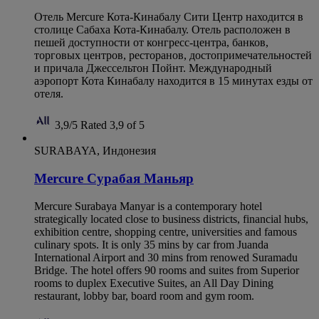
Отель Mercure Кота-Кинабалу Сити Центр находится в
столице Сабаха Кота-Кинабалу. Отель расположен в
пешей доступности от конгресс-центра, банков,
торговых центров, ресторанов, достопримечательностей
и причала Джессельтон Пойнт. Международный
аэропорт Кота Кинабалу находится в 15 минутах езды от
отеля.
3,9/5
Rated 3,9 of 5
SURABAYA, Индонезия
Mercure Сурабая Маньяр
Mercure Surabaya Manyar is a contemporary hotel
strategically located close to business districts, financial hubs,
exhibition centre, shopping centre, universities and famous
culinary spots. It is only 35 mins by car from Juanda
International Airport and 30 mins from renowed Suramadu
Bridge. The hotel offers 90 rooms and suites from Superior
rooms to duplex Executive Suites, an All Day Dining
restaurant, lobby bar, board room and gym room.