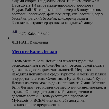
видами спорта Танджунг-Беноа. В нашем отеле 4* в
Нуса-Дуа в 1,4 км от международного аэропорта
Нгурах-Рай 191 современный номер и 8 полулюксов,
ресторан, лобби-бар, фитнес-центр, спа, бассейн, бар у
бассейна, детский бассейн, конференц-залы и
бесплатный трансфер до пляжа каждые 40 минут
4,7/5
Rated 4,7 of 5
ЛЕГИАН, Индонезия
Mercure Бали Легиан
Отель Mercure Бали Легиан отличается удобным
расположением в районе Легиан - отсюда рукой подать
до главных достопримечательностей. Недалеко
находятся популярные среди туристов и местных пляжи
и курорты - Легиан, Семиньяк и Кута. До пляжей Кута и
Легиан из отеля можно дойти пешком за 7 мин. Mercure
Бали Легиан - это идеальное место для бизнес-поездок и
отдыха. Он подходит для семей, молодоженов и
деловых гостей. Отель участвует в программе
MyResorts, и ВСЕМ членам клуба доступны
эксклюзивные предложения.