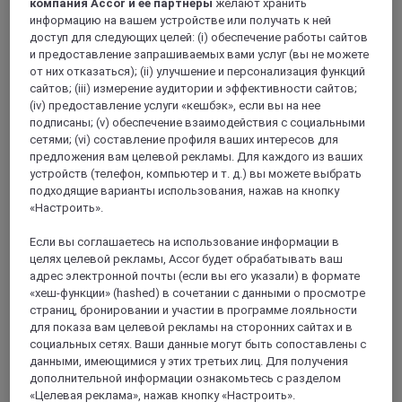
компания Accor и ее партнеры
желают хранить
информацию на вашем устройстве или получать к ней
доступ для следующих целей: (i) обеспечение работы сайтов
и предоставление запрашиваемых вами услуг (вы не можете
от них отказаться); (ii) улучшение и персонализация функций
сайтов; (iii) измерение аудитории и эффективности сайтов;
(iv) предоставление услуги «кешбэк», если вы на нее
подписаны; (v) обеспечение взаимодействия с социальными
сетями; (vi) составление профиля ваших интересов для
JABIRU, Австралия
предложения вам целевой рекламы. Для каждого из ваших
устройств (телефон, компьютер и т. д.) вы можете выбрать
Mercure Kakadu Crocodile Hotel
подходящие варианты использования, нажав на кнопку
«Настроить».
Mercure Kakadu Crocodile Hotel is an idyllic retreat located
in Kakadu National Park. Situated in the township of Jabiru,
Если вы соглашаетесь на использование информации в
this hotel is the perfect base to start exploring Kakadu's most
целях целевой рекламы, Accor будет обрабатывать ваш
significant natural attractions such as Ubirr, Jim JIm and Twin
адрес электронной почты (если вы его указали) в формате
Falls, Gunlom Falls, Cahills Crossing & Mamukala Wetlands.
«хеш-функции» (hashed) в сочетании с данными о просмотре
Cool off in the large outdoor pool, the perfect oasis for
страниц, бронировании и участии в программе лояльности
relaxing in between discovery tours around Kakadu before
для показа вам целевой рекламы на сторонних сайтах и в
feasting on Kakadu bush tucker & gourmet dining at the
социальных сетях. Ваши данные могут быть сопоставлены с
Escarpment restaurant and bar.
данными, имеющимися у этих третьих лиц. Для получения
дополнительной информации ознакомьтесь с разделом
4,1/5
Rated 4,1 of 5
«Целевая реклама», нажав кнопку «Настроить».