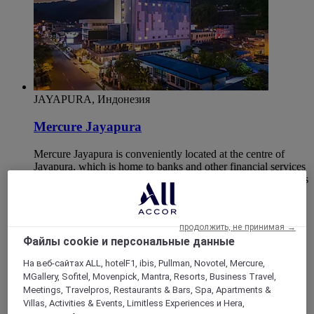
JAYAPURA, Индонезия
Mercure Jayapura
Mercure Jayapura is conveniently located at the centre of
Jayapura, which is home to banks and other financial services
firms. It offers easy access to the Mall of Jayapura, Governor's
Office, City Hills, Hamadi beach and local market, Pasar
Mama mama Jay apura. The hotel's interior design embodies
its brand identity. Perfect for both business and leisure
продолжить, не принимая →
travellers.
Файлы cookie и персональные данные
4,7/5
Rated 4,7 of 5
На веб-сайтах ALL, hotelF1, ibis, Pullman, Novotel, Mercure,
MGallery, Sofitel, Movenpick, Mantra, Resorts, Business Travel,
Meetings, Travelpros, Restaurants & Bars, Spa, Apartments &
Villas, Activities & Events, Limitless Experiences и Hera,