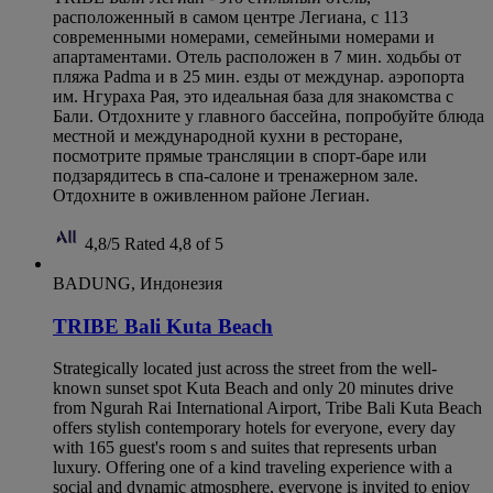
расположенный в самом центре Легиана, с 113
современными номерами, семейными номерами и
апартаментами. Отель расположен в 7 мин. ходьбы от
пляжа Padma и в 25 мин. езды от междунар. аэропорта
им. Нгураха Рая, это идеальная база для знакомства с
Бали. Отдохните у главного бассейна, попробуйте блюда
местной и международной кухни в ресторане,
посмотрите прямые трансляции в спорт-баре или
подзарядитесь в спа-салоне и тренажерном зале.
Отдохните в оживленном районе Легиан.
4,8/5
Rated 4,8 of 5
BADUNG, Индонезия
TRIBE Bali Kuta Beach
Strategically located just across the street from the well-
known sunset spot Kuta Beach and only 20 minutes drive
from Ngurah Rai International Airport, Tribe Bali Kuta Beach
offers stylish contemporary hotels for everyone, every day
with 165 guest's room s and suites that represents urban
luxury. Offering one of a kind traveling experience with a
social and dynamic atmosphere, everyone is invited to enjoy