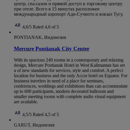
центр, спа-салон и прямой доступ к торговому центру
при отеле. Всего в 15 минутах расположен
международный аэропорт Ади-Сучипто и вокзал Тугу.
4,6/5
Rated 4,6 of 5
PONTIANAK, Индонезия
Mercure Pontianak City Center
With its spacious 249 rooms in a contemporary and relaxing
design, Mercure Pontianak Hotel in West Kalimantan has set
a of new standards for services, style and comfort. A perfect
location for business and the only Accor hotel on Equator. For
business travelers in need of a place for seminars,
conferences, weddings and exhibitions than can accommodate
up to 600 participants, modern decorated ballroom and
smaller meeting rooms with complete audio visual equipment
are available.
4,5/5
Rated 4,5 of 5
GARUT, Индонезия