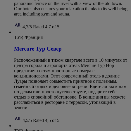
panoramic terrace on the river with a view of the old town.
Our hotel also ensures your relaxation thanks to its well being
area including gym and sauna.
4,7/5
Rated 4,7 of 5
ТУР, Франция
Mercure Тур Север
Расположенный в тихом квартале всего в 10 минутах от
центра города и аэропорта отель Mercure Тур Нор
предлагает гостям просторные номера с
кондиционерами. Этот современный отель в долине
Луары позволяет совместить приятное с полезным,
семейный отдых и дел овые встречи. Едете ли вы к нам
по делам или просто путешествуете, подарите себе
отдых в спокойной обстановке. В конце дня вы можете
расслабиться в ресторане с террасой, утопающей в
зелени.
4,5/5
Rated 4,5 of 5
ТУР, Франция