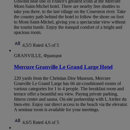
Unwind near one of France's greatest icons at the Mercure
Mont-Saint-Michel hotel. There are nearby free shuttles to
take you there, to the last village on the Couesnon river. Take
the country path behind the hotel to follow the shore on foot
to Mont-Saint-Michel, giving you a spectacular view without
the tourist bustle. Enjoy the tranquil comfort of a bright and
spacious room.
4,5/5
Rated 4,5 of 5
GRANVILLE, Франция
Mercure Granville Le Grand Large Hotel
220 yards from the Christian Dior Museum, Mercure
Granville Le Grand Large has 66 air-conditioned rooms of
various categories for 1 to 4 people. The breakfast room and
terrace offer a beautiful sea view. Paying private parking,
fitness center and sauna. On-site partnership with L Atelier du
bien-etre. Enjoy our direct access to the beach via the elevator.
A seminar room is available for your meetings.
4,6/5
Rated 4,6 of 5