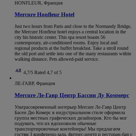
HONFLEUR, Франция
Mercure Honfleur Hotel
Just two hours from Paris and close to the Normandy Bridge,
the Mercure Honfleur hotel enjoys a central location in the
city his historic center. This spa resort boasts 56
contemporary, air-conditioned rooms. Enjoy local and
regional products at the buffet breakfast. Take a stroll round
the old port and settle into one of the many restaurants within
walking distance. Pets allowed-paid service.
4,7/5
Rated 4,7 of 5
ЛЕ-ГАВР, Франция
Mercure Ле-Гавр Центр Бассин Ду Коммерс
Ультрасовременный интерьер Mercure Ле-Гавр Центр
Басен Дю Комерс в индустриальном стиле оформила
группа местных графических дизайнеров. Кто бы мог
подумать, что их вдохновили обычные
транспортировочные контейнеры! Мы предлагаем
гостям 3 конференц-зала, фитнес-центр и ресторан-бар с