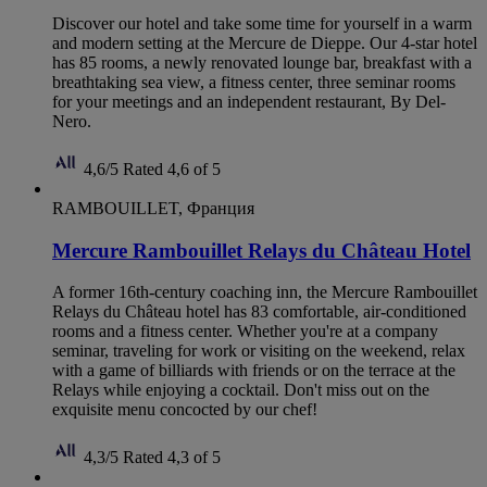
Discover our hotel and take some time for yourself in a warm
and modern setting at the Mercure de Dieppe. Our 4-star hotel
has 85 rooms, a newly renovated lounge bar, breakfast with a
breathtaking sea view, a fitness center, three seminar rooms
for your meetings and an independent restaurant, By Del-
Nero.
4,6/5
Rated 4,6 of 5
RAMBOUILLET, Франция
Mercure Rambouillet Relays du Château Hotel
A former 16th-century coaching inn, the Mercure Rambouillet
Relays du Château hotel has 83 comfortable, air-conditioned
rooms and a fitness center. Whether you're at a company
seminar, traveling for work or visiting on the weekend, relax
with a game of billiards with friends or on the terrace at the
Relays while enjoying a cocktail. Don't miss out on the
exquisite menu concocted by our chef!
4,3/5
Rated 4,3 of 5