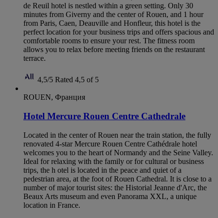
de Reuil hotel is nestled within a green setting. Only 30
minutes from Giverny and the center of Rouen, and 1 hour
from Paris, Caen, Deauville and Honfleur, this hotel is the
perfect location for your business trips and offers spacious and
comfortable rooms to ensure your rest. The fitness room
allows you to relax before meeting friends on the restaurant
terrace.
4,5/5
Rated 4,5 of 5
ROUEN, Франция
Hotel Mercure Rouen Centre Cathedrale
Located in the center of Rouen near the train station, the fully
renovated 4-star Mercure Rouen Centre Cathédrale hotel
welcomes you to the heart of Normandy and the Seine Valley.
Ideal for relaxing with the family or for cultural or business
trips, the h otel is located in the peace and quiet of a
pedestrian area, at the foot of Rouen Cathedral. It is close to a
number of major tourist sites: the Historial Jeanne d'Arc, the
Beaux Arts museum and even Panorama XXL, a unique
location in France.