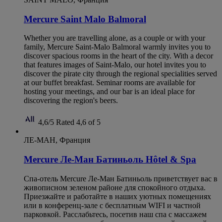
Mercure Saint Malo Balmoral
Whether you are travelling alone, as a couple or with your
family, Mercure Saint-Malo Balmoral warmly invites you to
discover spacious rooms in the heart of the city. With a decor
that features images of Saint-Malo, our hotel invites you to
discover the pirate city through the regional specialities served
at our buffet breakfast. Seminar rooms are available for
hosting your meetings, and our bar is an ideal place for
discovering the region's beers.
4,6/5
Rated 4,6 of 5
ЛЕ-МАН, Франция
Mercure Ле-Ман Батиньоль Hôtel & Spa
Спа-отель Mercure Ле-Ман Батиньоль приветствует вас в
живописном зеленом районе для спокойного отдыха.
Приезжайте и работайте в наших уютных помещениях
или в конференц-зале с бесплатным WIFI и частной
парковкой. Расслабьтесь, посетив наш спа с массажем