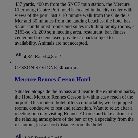
437 yards, 400 m from the SNCF train station, the Mercure
Cherbourg Centre Port hotel is located in the city center with
views of the port. Just a 10-minute walk from the Cite de la
Mer and 30 minutes from the landing beaches, the hotel has
94 air-conditioned rooms and suites including family rooms, a
2153-sq.-ft. 200 sqm meeting area, restaurant, bar, fitness
center and free enclosed private car park subject to
availability. Animals are not accepted.
4,8/5
Rated 4,8 of 5
CESSON SEVIGNE, Франция
Mercure Rennes Cesson Hotel
Situated alongside the bypass and near to the exhibition parks,
the Hotel Mercure Rennes Cesson is within easy reach of the
airport. This modern hotel offers comfortable, well-equipped
rooms, conducive to rest and relaxation. Want to relax after a
meeting or a day visiting Rennes ? Come and take a drink in
the relaxing atmosphere of the bar, or try a speciality from the
restaurant, just a short distance from the hotel.