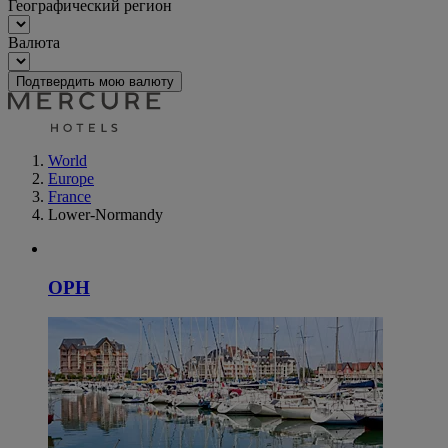
Географический регион
Валюта
Подтвердить мою валюту
World
Europe
France
Lower-Normandy
ОРН