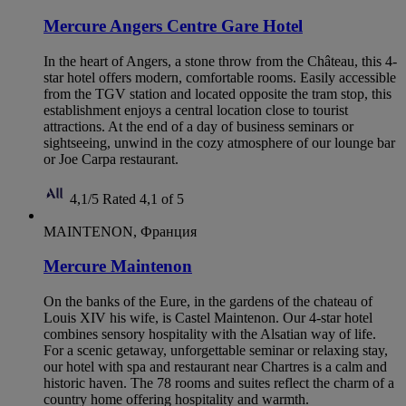
Mercure Angers Centre Gare Hotel
In the heart of Angers, a stone throw from the Château, this 4-
star hotel offers modern, comfortable rooms. Easily accessible
from the TGV station and located opposite the tram stop, this
establishment enjoys a central location close to tourist
attractions. At the end of a day of business seminars or
sightseeing, unwind in the cozy atmosphere of our lounge bar
or Joe Carpa restaurant.
4,1/5
Rated 4,1 of 5
MAINTENON, Франция
Mercure Maintenon
On the banks of the Eure, in the gardens of the chateau of
Louis XIV his wife, is Castel Maintenon. Our 4-star hotel
combines sensory hospitality with the Alsatian way of life.
For a scenic getaway, unforgettable seminar or relaxing stay,
our hotel with spa and restaurant near Chartres is a calm and
historic haven. The 78 rooms and suites reflect the charm of a
country home offering hospitality and warmth.