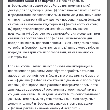
компания Accor и ее партнеры
желают хранить
информацию на вашем устройстве или получать к ней
доступ для следующих целей: (i) обеспечение работы сайтов
и предоставление запрашиваемых вами услуг (вы не можете
от них отказаться); (ii) улучшение и персонализация функций
сайтов; (iii) измерение аудитории и эффективности сайтов;
(iv) предоставление услуги «кешбэк», если вы на нее
КАН, Франция
подписаны; (v) обеспечение взаимодействия с социальными
сетями; (vi) составление профиля ваших интересов для
Mercure Кан Центр Порт-де-Плезанс
предложения вам целевой рекламы. Для каждого из ваших
устройств (телефон, компьютер и т. д.) вы можете выбрать
Из отеля Mercure Кан Центр, расположенного в центре
подходящие варианты использования, нажав на кнопку
Кана, открывается вид на гавань. Гости смогут с
«Настроить».
легкостью добраться до Канского мемориала и мест
высадки союзных войск. Современные и
Если вы соглашаетесь на использование информации в
комфортабельные номера отеля Mercure с
целях целевой рекламы, Accor будет обрабатывать ваш
кондиционерами, фитнес-зал и лаунж-бар предлагают
адрес электронной почты (если вы его указали) в формате
спокойную атмосферу и придутся по вкусу как деловым
«хеш-функции» (hashed) в сочетании с данными о просмотре
людям, так и туристам.
страниц, бронировании и участии в программе лояльности
для показа вам целевой рекламы на сторонних сайтах и в
4,5/5
Rated 4,5 of 5
социальных сетях. Ваши данные могут быть сопоставлены с
данными, имеющимися у этих третьих лиц. Для получения
дополнительной информации ознакомьтесь с разделом
«Целевая реклама», нажав кнопку «Настроить».