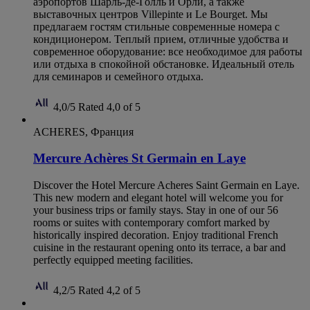
аэропортов Шарль-де-Голль и Орли, а также
выставочных центров Villepinte и Le Bourget. Мы
предлагаем гостям стильные современные номера с
кондиционером. Теплый прием, отличные удобства и
современное оборудование: все необходимое для работы
или отдыха в спокойной обстановке. Идеальный отель
для семинаров и семейного отдыха.
4,0/5
Rated 4,0 of 5
ACHERES, Франция
Mercure Achères St Germain en Laye
Discover the Hotel Mercure Acheres Saint Germain en Laye.
This new modern and elegant hotel will welcome you for
your business trips or family stays. Stay in one of our 56
rooms or suites with contemporary comfort marked by
historically inspired decoration. Enjoy traditional French
cuisine in the restaurant opening onto its terrace, a bar and
perfectly equipped meeting facilities.
4,2/5
Rated 4,2 of 5