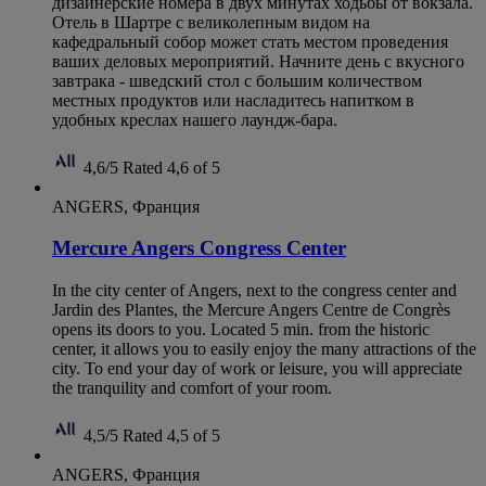
дизайнерские номера в двух минутах ходьбы от вокзала.
Отель в Шартре с великолепным видом на
кафедральный собор может стать местом проведения
ваших деловых мероприятий. Начните день с вкусного
завтрака - шведский стол с большим количеством
местных продуктов или насладитесь напитком в
удобных креслах нашего лаундж-бара.
4,6/5
Rated 4,6 of 5
ANGERS, Франция
Mercure Angers Congress Center
In the city center of Angers, next to the congress center and
Jardin des Plantes, the Mercure Angers Centre de Congrès
opens its doors to you. Located 5 min. from the historic
center, it allows you to easily enjoy the many attractions of the
city. To end your day of work or leisure, you will appreciate
the tranquility and comfort of your room.
4,5/5
Rated 4,5 of 5
ANGERS, Франция