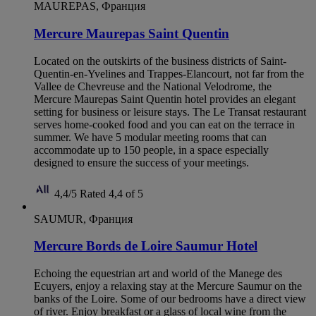
MAUREPAS, Франция
Mercure Maurepas Saint Quentin
Located on the outskirts of the business districts of Saint-
Quentin-en-Yvelines and Trappes-Elancourt, not far from the
Vallee de Chevreuse and the National Velodrome, the
Mercure Maurepas Saint Quentin hotel provides an elegant
setting for business or leisure stays. The Le Transat restaurant
serves home-cooked food and you can eat on the terrace in
summer. We have 5 modular meeting rooms that can
accommodate up to 150 people, in a space especially
designed to ensure the success of your meetings.
4,4/5
Rated 4,4 of 5
SAUMUR, Франция
Mercure Bords de Loire Saumur Hotel
Echoing the equestrian art and world of the Manege des
Ecuyers, enjoy a relaxing stay at the Mercure Saumur on the
banks of the Loire. Some of our bedrooms have a direct view
of river. Enjoy breakfast or a glass of local wine from the