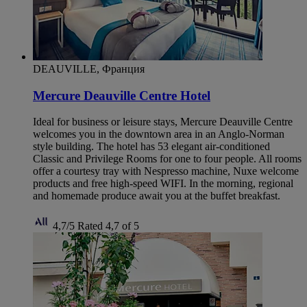
DEAUVILLE, Франция
Mercure Deauville Centre Hotel
Ideal for business or leisure stays, Mercure Deauville Centre
welcomes you in the downtown area in an Anglo-Norman
style building. The hotel has 53 elegant air-conditioned
Classic and Privilege Rooms for one to four people. All rooms
offer a courtesy tray with Nespresso machine, Nuxe welcome
products and free high-speed WIFI. In the morning, regional
and homemade produce await you at the buffet breakfast.
4,7/5
Rated 4,7 of 5