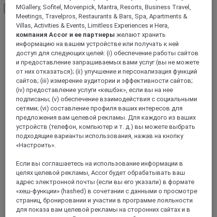
MGallery, Sofitel, Movenpick, Mantra, Resorts, Business Travel,
Load More
See more items
Meetings, Travelpros, Restaurants & Bars, Spa, Apartments &
Villas, Activities & Events, Limitless Experiences и Hera,
компания Accor и ее партнеры
желают хранить
информацию на вашем устройстве или получать к ней
доступ для следующих целей: (i) обеспечение работы сайтов
и предоставление запрашиваемых вами услуг (вы не можете
от них отказаться); (ii) улучшение и персонализация функций
сайтов; (iii) измерение аудитории и эффективности сайтов;
(iv) предоставление услуги «кешбэк», если вы на нее
подписаны; (v) обеспечение взаимодействия с социальными
сетями; (vi) составление профиля ваших интересов для
предложения вам целевой рекламы. Для каждого из ваших
устройств (телефон, компьютер и т. д.) вы можете выбрать
BRASILIA, Бразилия
подходящие варианты использования, нажав на кнопку
«Настроить».
Mercure Brasilia Leader
Если вы соглашаетесь на использование информации в
целях целевой рекламы, Accor будет обрабатывать ваш
Mercure Brasília Líder is in the North Hotel Sector, 15 km
from the Airport and 1.2 km from the Bus Station. Ideal for
адрес электронной почты (если вы его указали) в формате
business or leisure. Rooms come with free WiFi, cable TV
«хеш-функции» (hashed) в сочетании с данными о просмотре
and air conditioning. Perfect for families! Rooms adapted for
страниц, бронировании и участии в программе лояльности
people with reduced mobility - check availability directly with
для показа вам целевой рекламы на сторонних сайтах и в
the hotel. Make the most of our fitness center and swimming