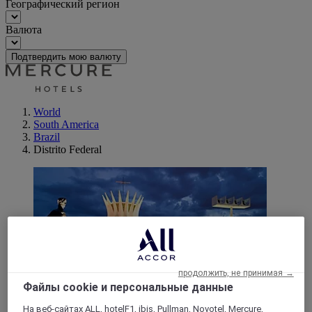
Географический регион
Валюта
Подтвердить мою валюту
World
South America
Brazil
Distrito Federal
продолжить, не принимая →
Файлы cookie и персональные данные
Бразилиа
На веб-сайтах ALL, hotelF1, ibis, Pullman, Novotel, Mercure,