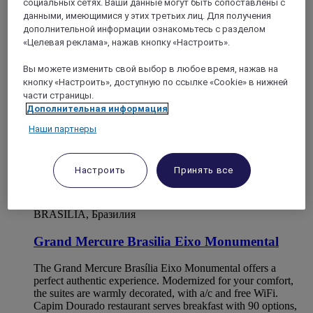
социальных сетях. Ваши данные могут быть сопоставлены с
pool!
данными, имеющимися у этих третьих лиц. Для получения
дополнительной информации ознакомьтесь с разделом
«Целевая реклама», нажав кнопку «Настроить».
4,3/5
Rated 4,3 of 5
Вы можете изменить свой выбор в любое время, нажав на
кнопку «Настроить», доступную по ссылке «Cookie» в нижней
части страницы.
Дополнительная информация
Наши партнеры
Настроить
Принять все
BRASÍLIA, Бразилия
Grand Mercure Brasilia Eixo Monumental
The Grand Mercure Brasília Eixo Monumental offers a
perfect authentic experience. Modernized for your comfort,
the suites are warmly decorated, with a/c and free WiFi.
Capim Dourado restaurant serves breakfast with 90 options,