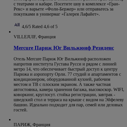
с театрами и кабаре. Посетите шоу в комплексе «Гран-
Рекс» и варьете «Фоли-Бержер» или отправьтесь за
покупками в универмаг «Галерея Лафайет».
4,6/5
Rated 4,6 of 5
VILLEJUIF, Франция
Mercure Париж Юг Вильжюиф Резиденс
Отель Mercure Париж Юг Вильжюиф расположен
напротив института Густава Русси и рядом с линией
метро 14, что обеспечивает быстрый доступ к центру
Парижа и аэропорту Орли. 77 студий и апартаментов с
кондиционером, оборудованной кухней, рабочим
местом и ТВ с плоским экраном. А также частная
автостоянка, камера хранения багажа, высокоскор. WIFI,
коворкинг, круглосут. стойка регистрации, завтрак -
шведский стол и терраса на крыше с видом на Эйфелеву
башню. Идеально подходит для пар, семей или деловых
гостей.
ПАРИЖ, Франция