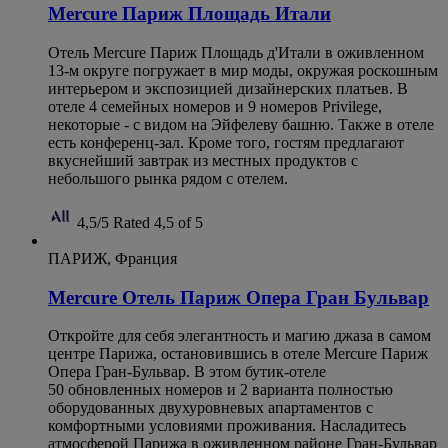
Mercure Париж Площадь Итали
Отель Mercure Париж Площадь д'Итали в оживленном
13-м округе погружает в мир моды, окружая роскошным
интерьером и экспозицией дизайнерских платьев. В
отеле 4 семейных номеров и 9 номеров Privilege,
некоторые - с видом на Эйфелеву башню. Также в отеле
есть конференц-зал. Кроме того, гостям предлагают
вкуснейший завтрак из местных продуктов с
небольшого рынка рядом с отелем.
4,5/5
Rated 4,5 of 5
ПАРИЖ, Франция
Mercure Oтель Париж Опера Гран Бульвар
Откройте для себя элегантность и магию джаза в самом
центре Парижа, остановившись в отеле Mercure Париж
Опера Гран-Бульвар. В этом бутик-отеле
50 обновленных номеров и 2 варианта полностью
оборудованных двухуровневых апартаментов с
комфортными условиями проживания. Насладитесь
атмосферой Парижа в оживленном районе Гран-Бульвар