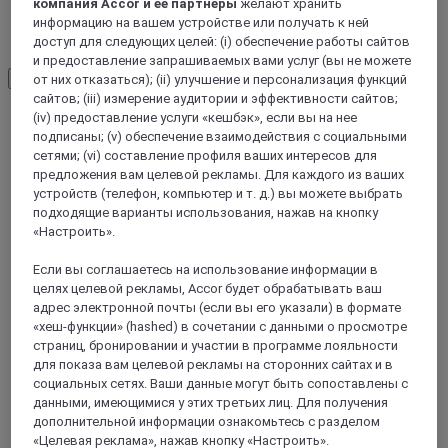
компания Accor и ее партнеры
желают хранить
информацию на вашем устройстве или получать к ней
ВЕРХНЯЯ МАРНА
доступ для следующих целей: (i) обеспечение работы сайтов
и предоставление запрашиваемых вами услуг (вы не можете
Load More
See more items
от них отказаться); (ii) улучшение и персонализация функций
сайтов; (iii) измерение аудитории и эффективности сайтов;
(iv) предоставление услуги «кешбэк», если вы на нее
подписаны; (v) обеспечение взаимодействия с социальными
сетями; (vi) составление профиля ваших интересов для
предложения вам целевой рекламы. Для каждого из ваших
устройств (телефон, компьютер и т. д.) вы можете выбрать
подходящие варианты использования, нажав на кнопку
«Настроить».
Если вы соглашаетесь на использование информации в
целях целевой рекламы, Accor будет обрабатывать ваш
адрес электронной почты (если вы его указали) в формате
«хеш-функции» (hashed) в сочетании с данными о просмотре
REIMS, Франция
страниц, бронировании и участии в программе лояльности
для показа вам целевой рекламы на сторонних сайтах и в
Mercure Reims Parc des Expositions Hotel
социальных сетях. Ваши данные могут быть сопоставлены с
данными, имеющимися у этих третьих лиц. Для получения
With works by Reims artists in its living spaces, the Mercure
дополнительной информации ознакомьтесь с разделом
Reims Parc des Expositions offers a sense of well-being on
«Целевая реклама», нажав кнопку «Настроить».