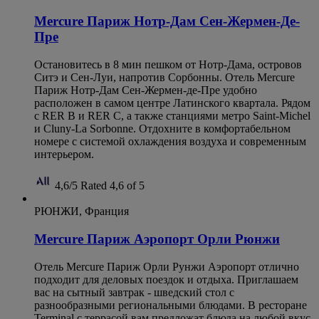
Mercure Париж Нотр-Дам Сен-Жермен-Де-
Пре
Остановитесь в 8 мин пешком от Нотр-Дама, островов
Ситэ и Сен-Луи, напротив Сорбонны. Отель Mercure
Париж Нотр-Дам Сен-Жермен-де-Пре удобно
расположен в самом центре Латинского квартала. Рядом
с RER B и RER C, а также станциями метро Saint-Michel
и Cluny-La Sorbonne. Отдохните в комфортабельном
номере с системой охлаждения воздуха и современным
интерьером.
4,6/5
Rated 4,6 of 5
РЮНЖИ, Франция
Mercure Париж Аэропорт Орли Рюнжи
Отель Mercure Париж Орли Рунжи Аэропорт отлично
подходит для деловых поездок и отдыха. Приглашаем
вас на сытный завтрак - шведский стол с
разнообразными региональными блюдами. В ресторане
Terminal с террасой вам предложат блюда на любой вкус.