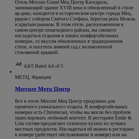
Отель Mercure Grand Мец Центр Катедраль,
занимающий здание XVIII века и обновленный в стиле
ар-деко, находится в историческом центре города Мец,
рядом с собором Святого Стефана, берегом реки Мозель
и крытым рынком. В этом отеле, расположенном в
самом центре пешеходного района, вы сможете
насладиться отдыхом в наших комфортабельных
номерах, со вкусом обновленных в традиционном
стиле, и посетить зимний сад с великолепной
стеклянной крышей.
4,6/5
Rated 4,6 of 5
МЕТЦ, Франция
Mercure Метц Центр
Все в отеле Mercure Мец Центр продумано для
приятного уникального отдыха. В комфортабельных
номерах есть Chromecast, чтобы вы могли без проблем
транслировать любимый контент. В ресторане Emile &
Lola гостям предлагают сезонную кухню из лучших
местных продуктов. Насладиться ей можно в ресторане,
в номере (действует обслуживание в номере) или на