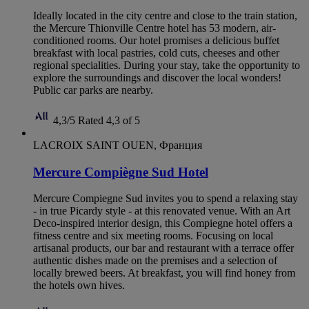
Ideally located in the city centre and close to the train station,
the Mercure Thionville Centre hotel has 53 modern, air-
conditioned rooms. Our hotel promises a delicious buffet
breakfast with local pastries, cold cuts, cheeses and other
regional specialities. During your stay, take the opportunity to
explore the surroundings and discover the local wonders!
Public car parks are nearby.
4,3/5
Rated 4,3 of 5
LACROIX SAINT OUEN, Франция
Mercure Compiègne Sud Hotel
Mercure Compiegne Sud invites you to spend a relaxing stay
- in true Picardy style - at this renovated venue. With an Art
Deco-inspired interior design, this Compiegne hotel offers a
fitness centre and six meeting rooms. Focusing on local
artisanal products, our bar and restaurant with a terrace offer
authentic dishes made on the premises and a selection of
locally brewed beers. At breakfast, you will find honey from
the hotels own hives.