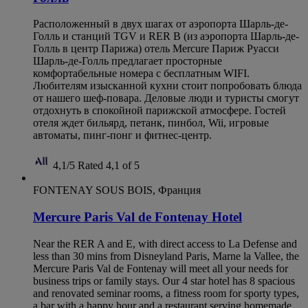
Расположенный в двух шагах от аэропорта Шарль-де-
Голль и станций TGV и RER B (из аэропорта Шарль-де-
Голль в центр Парижа) отель Mercure Париж Руасси
Шарль-де-Голль предлагает просторные
комфортабельные номера с бесплатным WIFI.
Любителям изысканной кухни стоит попробовать блюда
от нашего шеф-повара. Деловые люди и туристы смогут
отдохнуть в спокойной парижской атмосфере. Гостей
отеля ждет бильярд, петанк, пинбол, Wii, игровые
автоматы, пинг-понг и фитнес-центр.
4,1/5
Rated 4,1 of 5
FONTENAY SOUS BOIS, Франция
Mercure Paris Val de Fontenay Hotel
Near the RER A and E, with direct access to La Defense and
less than 30 mins from Disneyland Paris, Marne la Vallee, the
Mercure Paris Val de Fontenay will meet all your needs for
business trips or family stays. Our 4 star hotel has 8 spacious
and renovated seminar rooms, a fitness room for sporty types,
a bar with a happy hour and a restaurant serving homemade