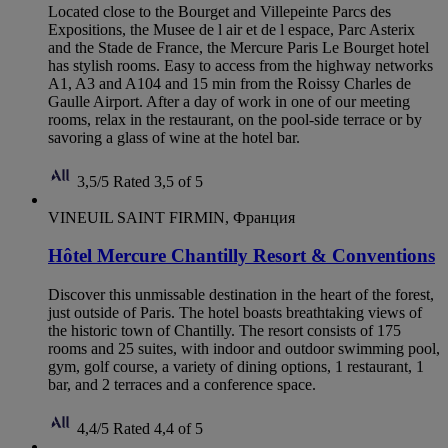
Located close to the Bourget and Villepeinte Parcs des
Expositions, the Musee de l air et de l espace, Parc Asterix
and the Stade de France, the Mercure Paris Le Bourget hotel
has stylish rooms. Easy to access from the highway networks
A1, A3 and A104 and 15 min from the Roissy Charles de
Gaulle Airport. After a day of work in one of our meeting
rooms, relax in the restaurant, on the pool-side terrace or by
savoring a glass of wine at the hotel bar.
3,5/5
Rated 3,5 of 5
VINEUIL SAINT FIRMIN, Франция
Hôtel Mercure Chantilly Resort & Conventions
Discover this unmissable destination in the heart of the forest,
just outside of Paris. The hotel boasts breathtaking views of
the historic town of Chantilly. The resort consists of 175
rooms and 25 suites, with indoor and outdoor swimming pool,
gym, golf course, a variety of dining options, 1 restaurant, 1
bar, and 2 terraces and a conference space.
4,4/5
Rated 4,4 of 5