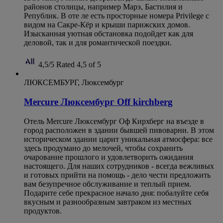
районов столицы, например Марэ, Бастилия и
Републик. В оте ле есть просторные номера Privilege с
видом на Сакре-Кёр и крыши парижских домов.
Изысканная уютная обстановка подойдет как для
деловой, так и для романтической поездки.
4,5/5
Rated 4,5 of 5
ЛЮКСЕМБУРГ, Люксембург
Mercure Люксембург Off kirchberg
Отель Mercure Люксембург Оф Кирхберг на въезде в
город расположен в здании бывшей пивоварни. В этом
историческом здании царит уникальная атмосфера: все
здесь продумано до мелочей, чтобы сохранить
очарование прошлого и удовлетворить ожидания
настоящего. Для наших сотрудников - всегда вежливых
и готовых прийти на помощь - дело чести предложить
вам безупречное обслуживание и теплый прием.
Подарите себе прекрасное начало дня: побалуйте себя
вкусным и разнообразным завтраком из местных
продуктов.