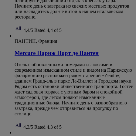
планируйте дальнейший отдых в креслах у бара.
Начните день с завтрака из свежих местных продуктов
или насладитесь дольче витой в нашем итальянском
ресторане.
4,4/5
Rated 4,4 of 5
ПАНТИН, Франция
Mercure Париж Порт де Пантен
Отель с обновленными номерами и люксами в
современном изысканном стиле и видом на Парижскую
филармонию расположен рядом с ареной «Zenith»,
зданием Гранд-аль в парке Ла-Виллет и Городком науки.
Рядом есть остановки общественного транспорта. Гостей
ждет сад овая терраса с уютным баром и спокойной
атмосферой, где летом подают изысканные
традиционные блюда. Начните день с разнообразного
завтрака, прежде чем отправиться на прогулку по
столице.
4,3/5
Rated 4,3 of 5