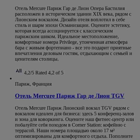
Отель Mercure Париж Гар де Лион Опера Бастилия
расположен в историческом здании XIX века, рядом с
Лионским вокзалом. Дизайн отеля воплотил в себе
стиль и шарм эпохи Османизации. Оцените эстетику,
которая всегда ассоциируется с классическим
парижским шиком. Идеальное местоположение,
комфортные номера Privilege, утонченная атмосфера
бара с живым фортепиано - все это подарит приятные
впечатления деловым гостям, отдыхающим с семьей и
ценителям столицы.
4,2/5
Rated 4,2 of 5
Париж, Франция
Отель Mercure Париж Гар де Лион TGV
Отель Mercure Париж Лионский вокзал TGV рядом с
вокзалом идеален для бизнеса: здесь 5 конференц-залов
и зона для коворкинга. Оцените наш фитнес-центр или
побалуйте себя походом в Corner Station: кофейню с
террасой. Наши номера площадью около 17 м²
оптимизированы для комфортного отдыха. Пополните