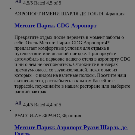
4,5/5
Rated 4,5 of 5
АЭРОПОРТ ИМЕНИ ШАРЛЯ ДЕ ГОЛЛЯ, Франция
Mercure Париж CDG Аэропорт
Превратите отдых после перелета в момент заботы о
себе. Отель Mercure Париж CDG Аэропорт 4*
предлагает комфортные условия для отдыха в
путешествии или деловой поездке. Припаркуйте
автомобиль на парковке нашего отеля в аэропорту CDG
и ни о чем не беспокойтесь. Отдохните в номерах
премиум-класса со звукоизоляцией, некоторые из
которых - с видом на взлетные полосы. Посетите наш
фитнес-центр, расслабьтесь в крытом бассейне с
террасой, поужинайте в нашем ресторане или выберите
ранний завтрак.
4,4/5
Rated 4,4 of 5
РУАССИ-АН-ФРАНС, Франция
Mercure Париж Аэропорт Руази Шарль-де-
Голль