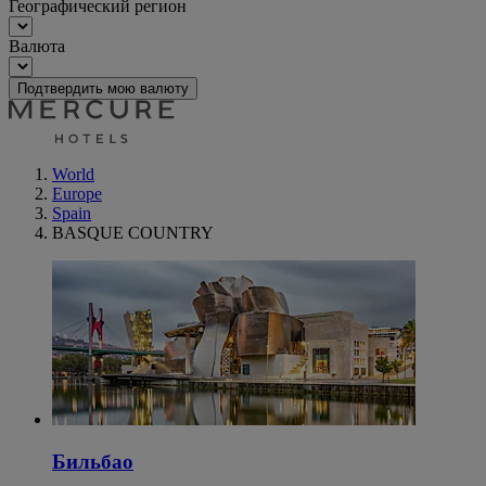
Географический регион
Валюта
Подтвердить мою валюту
World
Europe
Spain
BASQUE COUNTRY
Бильбао