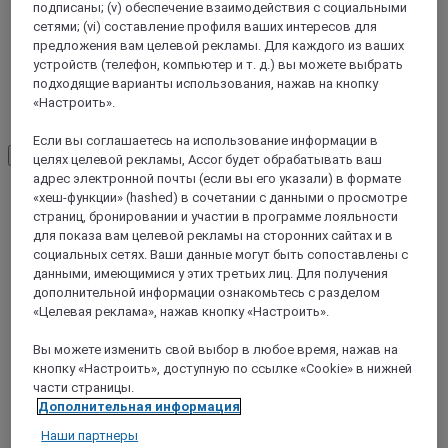
подписаны; (v) обеспечение взаимодействия с социальными
сетями; (vi) составление профиля ваших интересов для
предложения вам целевой рекламы. Для каждого из ваших
устройств (телефон, компьютер и т. д.) вы можете выбрать
подходящие варианты использования, нажав на кнопку
«Настроить».
Арригорьяга
Если вы соглашаетесь на использование информации в
Load More
See more items
целях целевой рекламы, Accor будет обрабатывать ваш
адрес электронной почты (если вы его указали) в формате
«хеш-функции» (hashed) в сочетании с данными о просмотре
страниц, бронировании и участии в программе лояльности
для показа вам целевой рекламы на сторонних сайтах и в
социальных сетях. Ваши данные могут быть сопоставлены с
данными, имеющимися у этих третьих лиц. Для получения
дополнительной информации ознакомьтесь с разделом
«Целевая реклама», нажав кнопку «Настроить».
Вы можете изменить свой выбор в любое время, нажав на
кнопку «Настроить», доступную по ссылке «Cookie» в нижней
части страницы.
Дополнительная информация
БИЛЬБАО, Испания
Наши партнеры