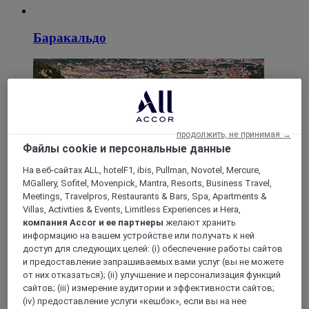
Баракальдо
продолжить, не принимая →
Файлы cookie и персональные данные
На веб-сайтах ALL, hotelF1, ibis, Pullman, Novotel, Mercure,
MGallery, Sofitel, Movenpick, Mantra, Resorts, Business Travel,
Сан-Себастьян
Meetings, Travelpros, Restaurants & Bars, Spa, Apartments &
Villas, Activities & Events, Limitless Experiences и Hera,
компания Accor и ее партнеры
желают хранить
информацию на вашем устройстве или получать к ней
Ирун
доступ для следующих целей: (i) обеспечение работы сайтов
и предоставление запрашиваемых вами услуг (вы не можете
от них отказаться); (ii) улучшение и персонализация функций
сайтов; (iii) измерение аудитории и эффективности сайтов;
(iv) предоставление услуги «кешбэк», если вы на нее