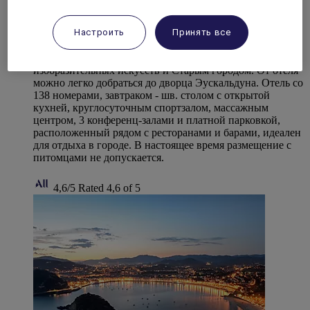
Mercure Жарден де Альбия Бильбао
Отель Mercure Жарден де Альбия Бильбао находится
Настроить
Принять все
рядом с основными городскими
достопримечательностями: музеем Гуггенхайма, музеем
изобразительных искусств и Старым городом. От отеля
можно легко добраться до дворца Эускальдуна. Отель со
138 номерами, завтраком - шв. столом с открытой
кухней, круглосуточным спортзалом, массажным
центром, 3 конференц-залами и платной парковкой,
расположенный рядом с ресторанами и барами, идеален
для отдыха в городе. В настоящее время размещение с
питомцами не допускается.
4,6/5
Rated 4,6 of 5