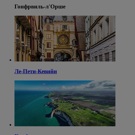
Гонфрвиль-л'Орше
Ле-Пети-Кевийи