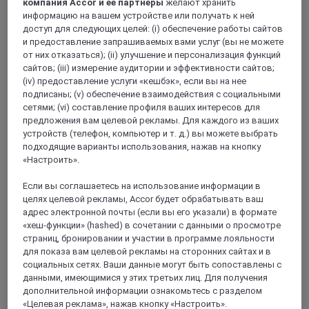
компания Accor и ее партнеры
желают хранить
информацию на вашем устройстве или получать к ней
доступ для следующих целей: (i) обеспечение работы сайтов
Барентен
и предоставление запрашиваемых вами услуг (вы не можете
от них отказаться); (ii) улучшение и персонализация функций
сайтов; (iii) измерение аудитории и эффективности сайтов;
(iv) предоставление услуги «кешбэк», если вы на нее
подписаны; (v) обеспечение взаимодействия с социальными
сетями; (vi) составление профиля ваших интересов для
предложения вам целевой рекламы. Для каждого из ваших
устройств (телефон, компьютер и т. д.) вы можете выбрать
подходящие варианты использования, нажав на кнопку
«Настроить».
Сент-Этьен дю Руврэ
Если вы соглашаетесь на использование информации в
целях целевой рекламы, Accor будет обрабатывать ваш
адрес электронной почты (если вы его указали) в формате
«хеш-функции» (hashed) в сочетании с данными о просмотре
страниц, бронировании и участии в программе лояльности
для показа вам целевой рекламы на сторонних сайтах и в
социальных сетях. Ваши данные могут быть сопоставлены с
данными, имеющимися у этих третьих лиц. Для получения
дополнительной информации ознакомьтесь с разделом
«Целевая реклама», нажав кнопку «Настроить».