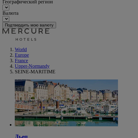
Географический регион
Валюта
Подтвердить мою валюту
World
Europe
France
Upper-Normandy
SEINE-MARITIME
Дьеп