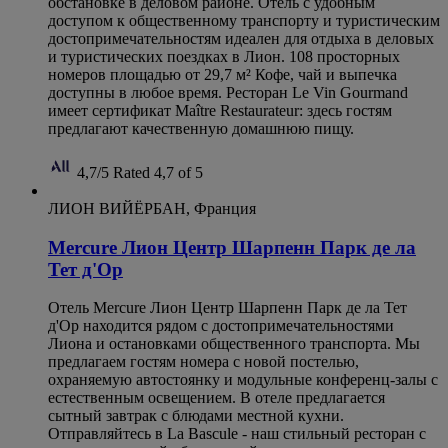
обстановке в деловом районе. Отель с удобным
доступом к общественному транспорту и туристическим
достопримечательностям идеален для отдыха в деловых
и туристических поездках в Лион. 108 просторных
номеров площадью от 29,7 м² Кофе, чай и выпечка
доступны в любое время. Ресторан Le Vin Gourmand
имеет сертификат Maître Restaurateur: здесь гостям
предлагают качественную домашнюю пищу.
4,7/5
Rated 4,7 of 5
ЛИОН ВИЙЁРБАН, Франция
Mercure Лион Центр Шарпенн Парк де ла
Тет д'Ор
Отель Mercure Лион Центр Шарпенн Парк де ла Тет
д'Ор находится рядом с достопримечательностями
Лиона и остановками общественного транспорта. Мы
предлагаем гостям номера с новой постелью,
охраняемую автостоянку и модульные конференц-залы с
естественным освещением. В отеле предлагается
сытный завтрак с блюдами местной кухни.
Отправляйтесь в La Bascule - наш стильный ресторан с