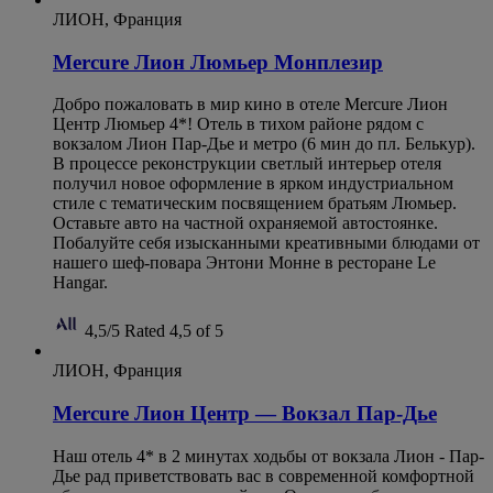
ЛИОН, Франция
Mercure Лион Люмьер Монплезир
Добро пожаловать в мир кино в отеле Mercure Лион
Центр Люмьер 4*! Отель в тихом районе рядом с
вокзалом Лион Пар-Дье и метро (6 мин до пл. Белькур).
В процессе реконструкции светлый интерьер отеля
получил новое оформление в ярком индустриальном
стиле с тематическим посвящением братьям Люмьер.
Оставьте авто на частной охраняемой автостоянке.
Побалуйте себя изысканными креативными блюдами от
нашего шеф-повара Энтони Монне в ресторане Le
Hangar.
4,5/5
Rated 4,5 of 5
ЛИОН, Франция
Mercure Лион Центр — Вокзал Пар-Дье
Наш отель 4* в 2 минутах ходьбы от вокзала Лион - Пар-
Дье рад приветствовать вас в современной комфортной