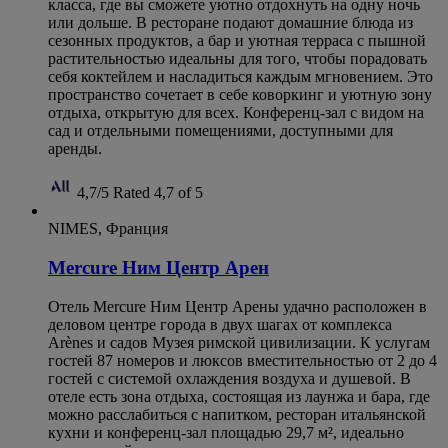
класса, где вы сможете уютно отдохнуть на одну ночь
или дольше. В ресторане подают домашние блюда из
сезонных продуктов, а бар и уютная терраса с пышной
растительностью идеальны для того, чтобы порадовать
себя коктейлем и насладиться каждым мгновением. Это
пространство сочетает в себе коворкинг и уютную зону
отдыха, открытую для всех. Конференц-зал с видом на
сад и отдельными помещениями, доступными для
аренды.
4,7/5
Rated 4,7 of 5
NIMES, Франция
Mercure Ним Центр Арен
Отель Mercure Ним Центр Арены удачно расположен в
деловом центре города в двух шагах от комплекса
Arènes и садов Музея римской цивилизации. К услугам
гостей 87 номеров и люксов вместительностью от 2 до 4
гостей с системой охлаждения воздуха и душевой. В
отеле есть зона отдыха, состоящая из лаунжа и бара, где
можно расслабиться с напитком, ресторан итальянской
кухни и конференц-зал площадью 29,7 м², идеально