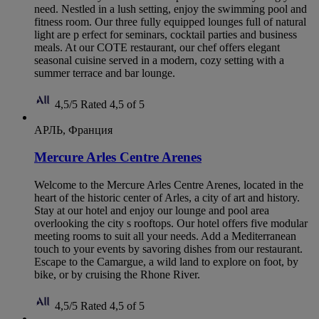
need. Nestled in a lush setting, enjoy the swimming pool and
fitness room. Our three fully equipped lounges full of natural
light are p erfect for seminars, cocktail parties and business
meals. At our COTE restaurant, our chef offers elegant
seasonal cuisine served in a modern, cozy setting with a
summer terrace and bar lounge.
4,5/5
Rated 4,5 of 5
АРЛЬ, Франция
Mercure Arles Centre Arenes
Welcome to the Mercure Arles Centre Arenes, located in the
heart of the historic center of Arles, a city of art and history.
Stay at our hotel and enjoy our lounge and pool area
overlooking the city s rooftops. Our hotel offers five modular
meeting rooms to suit all your needs. Add a Mediterranean
touch to your events by savoring dishes from our restaurant.
Escape to the Camargue, a wild land to explore on foot, by
bike, or by cruising the Rhone River.
4,5/5
Rated 4,5 of 5