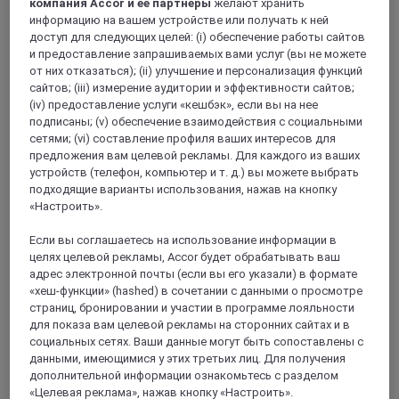
компания Accor и ее партнеры
желают хранить
сертификат Green Key.
информацию на вашем устройстве или получать к ней
доступ для следующих целей: (i) обеспечение работы сайтов
4,1/5
Rated 4,1 of 5
и предоставление запрашиваемых вами услуг (вы не можете
от них отказаться); (ii) улучшение и персонализация функций
сайтов; (iii) измерение аудитории и эффективности сайтов;
(iv) предоставление услуги «кешбэк», если вы на нее
подписаны; (v) обеспечение взаимодействия с социальными
сетями; (vi) составление профиля ваших интересов для
предложения вам целевой рекламы. Для каждого из ваших
устройств (телефон, компьютер и т. д.) вы можете выбрать
подходящие варианты использования, нажав на кнопку
«Настроить».
Если вы соглашаетесь на использование информации в
целях целевой рекламы, Accor будет обрабатывать ваш
ГРЕНОБЛЬ, Франция
адрес электронной почты (если вы его указали) в формате
«хеш-функции» (hashed) в сочетании с данными о просмотре
Меркюр Гренобль Центр Порт-Де-Альп
страниц, бронировании и участии в программе лояльности
для показа вам целевой рекламы на сторонних сайтах и в
Наш городской, роскошный и спокойный отель Mercure
социальных сетях. Ваши данные могут быть сопоставлены с
воплощает в себе природную элегантность Альп. Этот
данными, имеющимися у этих третьих лиц. Для получения
исторический отель в горах с обновленными номерами
дополнительной информации ознакомьтесь с разделом
идеально подходит для деловых поездок и встреч или
«Целевая реклама», нажав кнопку «Настроить».