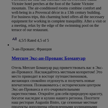
Victoire hotel perches at the foot of the Sainte Victoire
mountain. The air-conditioned rooms combine comfort and
well-being in a Provencal décor in a 13th century building.
For business trips, this charming hotel offers all the necessary
equipment for working in complete tranquillity. After a visit or
a meeting, relax by the edge of the swimming pool on the
terrace of our restaurant.
4,5/5
Rated 4,5 of 5
Э-ан-Прованс, Франция
Mercure Экс-ан-Прованс Бомануар
Отель Mercure Бомануар рад приветствовать вас в Экс-
ан-Провансе. Наслаждайтесь местным колоритом! Это
место приводит в восторг путешественников,
желающих спокойно отдохнуть и получить новые
впечатления. Познакомьтесь с историческим центром
Экс-ан-Прованса и его очаровательными
окрестностями. Откройте для себя природную красоту,
богатое наследие и кухню нашего региона. Посетите
наш ресторан Augustin Bistro, где сезонные местные
продукты дополнены обновленными кулинарными