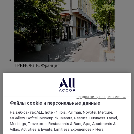
ГРЕНОБЛЬ, Франция
Mercure Гренобль Центр Альп
Обновленный в 2022 году отель Mercure Гренобль
Центр Альпотель из коллекции Atypio Hotels Resorts рад
продолжить, не принимая →
приветствовать вас в Гренобле! Побалуйте себя отдыхом
Файлы cookie и персональные данные
в деловой или туристической поездке в этом
современном легендарном здании в центре города с
На веб-сайтах ALL, hotelF1, ibis, Pullman, Novotel, Mercure,
элегантным интерьером в стиле ар-деко и уютной
MGallery, Sofitel, Movenpick, Mantra, Resorts, Business Travel,
атмосферой. Наш отель в Гренобле прекрасно подходит
Meetings, Travelpros, Restaurants & Bars, Spa, Apartments &
для проведения семинаров: здесь 3 конференц-зала,
Villas, Activities & Events, Limitless Experiences и Hera,
кинотеатр и частная автостоянка. У нашего отеля есть