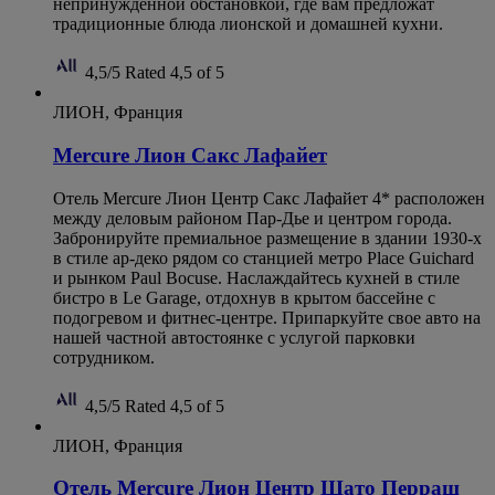
непринужденной обстановкой, где вам предложат
традиционные блюда лионской и домашней кухни.
4,5/5
Rated 4,5 of 5
ЛИОН, Франция
Mercure Лион Сакс Лафайет
Отель Mercure Лион Центр Сакс Лафайет 4* расположен
между деловым районом Пар-Дье и центром города.
Забронируйте премиальное размещение в здании 1930-х
в стиле ар-деко рядом со станцией метро Place Guichard
и рынком Paul Bocuse. Наслаждайтесь кухней в стиле
бистро в Le Garage, отдохнув в крытом бассейне с
подогревом и фитнес-центре. Припаркуйте свое авто на
нашей частной автостоянке с услугой парковки
сотрудником.
4,5/5
Rated 4,5 of 5
ЛИОН, Франция
Отель Mercure Лион Центр Шато Перраш