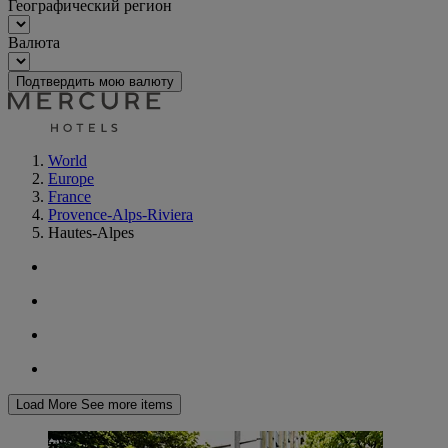
Географический регион
Валюта
Подтвердить мою валюту
World
Europe
France
Provence-Alps-Riviera
Hautes-Alpes
Load More
See more items