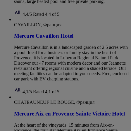
sauna, large heated pool and free private parking.
4,4/5
Rated 4,4 of 5
CAVAILLON, Франция
Mercure Cavaillon Hotel
Mercure Cavaillon is in a landscaped garden of 2.5 acres with
a pool. Ideal for a business or family stay in the heart of
Provence, it is located in Luberon Regional Natural Park.
Discover our 47 rooms with modern decor and our Jeannette
restaurant offering regional cuisine and a shaded terrace. Our
meeting facilities can be adapted to your needs. Free, enclosed
car park with EV charging stations.
4,1/5
Rated 4,1 of 5
CHATEAUNEUF LE ROUGE, Франция
Mercure Aix en Provence Sainte Victoire Hotel
At the heart of the vineyards, 15 minutes from Aix-en-
Provence, the four-star Mercure Aix-en-Provence Sainte