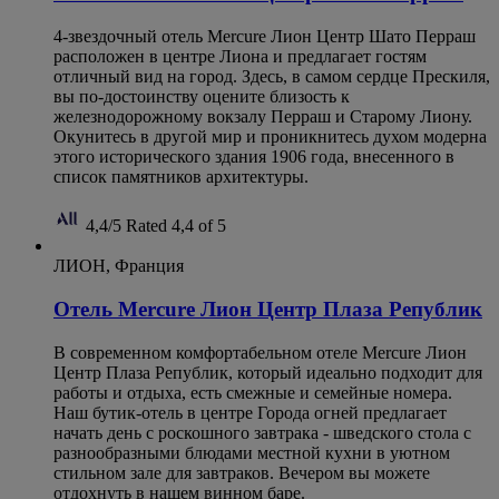
4-звездочный отель Mercure Лион Центр Шато Перраш
расположен в центре Лиона и предлагает гостям
отличный вид на город. Здесь, в самом сердце Прескиля,
вы по-достоинству оцените близость к
железнодорожному вокзалу Перраш и Старому Лиону.
Окунитесь в другой мир и проникнитесь духом модерна
этого исторического здания 1906 года, внесенного в
список памятников архитектуры.
4,4/5
Rated 4,4 of 5
ЛИОН, Франция
Отель Mercure Лион Центр Плаза Републик
В современном комфортабельном отеле Mercure Лион
Центр Плаза Републик, который идеально подходит для
работы и отдыха, есть смежные и семейные номера.
Наш бутик-отель в центре Города огней предлагает
начать день с роскошного завтрака - шведского стола с
разнообразными блюдами местной кухни в уютном
стильном зале для завтраков. Вечером вы можете
отдохнуть в нашем винном баре.