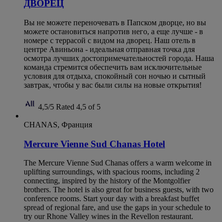
ДВОРЕЦ
Вы не можете переночевать в Папском дворце, но вы
можете остановиться напротив него, а еще лучше - в
номере с террасой с видом на дворец. Наш отель в
центре Авиньона - идеальная отправная точка для
осмотра лучших достопримечательностей города. Наша
команда стремится обеспечить вам исключительные
условия для отдыха, спокойный сон ночью и сытный
завтрак, чтобы у вас были силы на новые открытия!
4,5/5
Rated 4,5 of 5
CHANAS, Франция
Mercure Vienne Sud Chanas Hotel
The Mercure Vienne Sud Chanas offers a warm welcome in
uplifting surroundings, with spacious rooms, including 2
connecting, inspired by the history of the Montgolfier
brothers. The hotel is also great for business guests, with two
conference rooms. Start your day with a breakfast buffet
spread of regional fare, and use the gaps in your schedule to
try our Rhone Valley wines in the Revellon restaurant.