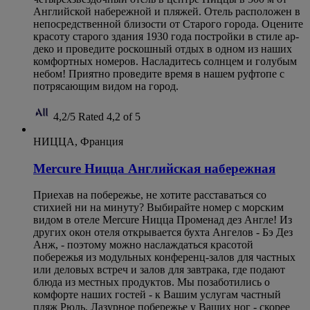
Английской набережной и пляжей. Отель расположен в
непосредственной близости от Старого города. Оцените
красоту старого здания 1930 года постройки в стиле ар-
деко и проведите роскошный отдых в одном из наших
комфортных номеров. Насладитесь солнцем и голубым
небом! Приятно проведите время в нашем руфтопе с
потрясающим видом на город.
4,2/5
Rated 4,2 of 5
НИЦЦА, Франция
Mercure Ницца Английская набережная
Приехав на побережье, не хотите расставаться со
стихией ни на минуту? Выбирайте номер с морским
видом в отеле Mercure Ницца Променад дез Англе! Из
других окон отеля открывается бухта Ангелов - Бэ Дез
Анж, - поэтому можно наслаждаться красотой
побережья из модульных конференц-залов для частных
или деловых встреч и залов для завтрака, где подают
блюда из местных продуктов. Мы позаботились о
комфорте наших гостей - к Вашим услугам частный
пляж Рюль. Лазурное побережье у Ваших ног - скорее