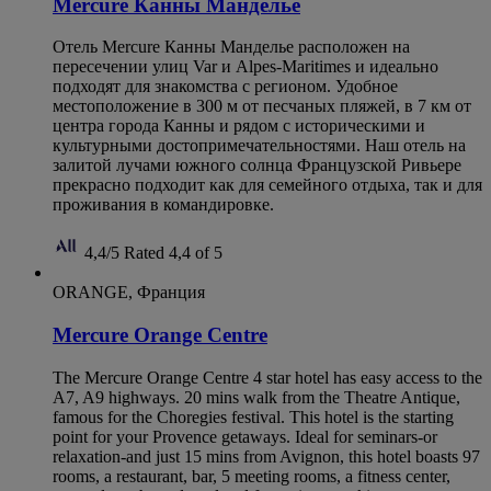
Mercure Канны Мандельё
Отель Mercure Канны Манделье расположен на
пересечении улиц Var и Alpes-Maritimes и идеально
подходят для знакомства с регионом. Удобное
местоположение в 300 м от песчаных пляжей, в 7 км от
центра города Канны и рядом с историческими и
культурными достопримечательностями. Наш отель на
залитой лучами южного солнца Французской Ривьере
прекрасно подходит как для семейного отдыха, так и для
проживания в командировке.
4,4/5
Rated 4,4 of 5
ORANGE, Франция
Mercure Orange Centre
The Mercure Orange Centre 4 star hotel has easy access to the
A7, A9 highways. 20 mins walk from the Theatre Antique,
famous for the Choregies festival. This hotel is the starting
point for your Provence getaways. Ideal for seminars-or
relaxation-and just 15 mins from Avignon, this hotel boasts 97
rooms, a restaurant, bar, 5 meeting rooms, a fitness center,