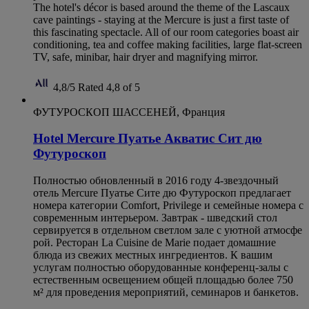
The hotel's décor is based around the theme of the Lascaux
cave paintings - staying at the Mercure is just a first taste of
this fascinating spectacle. All of our room categories boast air
conditioning, tea and coffee making facilities, large flat-screen
TV, safe, minibar, hair dryer and magnifying mirror.
4,8/5
Rated 4,8 of 5
ФУТУРОСКОП ШАССЕНЕЙ, Франция
Hotel Mercure Пуатье Акватис Сит дю
Футуроскоп
Полностью обновленный в 2016 году 4-звездочный
отель Mercure Пуатье Сите дю Футуроскоп предлагает
номера категории Comfort, Privilege и семейные номера с
современным интерьером. Завтрак - шведский стол
сервируется в отдельном светлом зале с уютной атмосфе
рой. Ресторан La Cuisine de Marie подает домашние
блюда из свежих местных ингредиентов. К вашим
услугам полностью оборудованные конференц-залы с
естественным освещением общей площадью более 750
м² для проведения мероприятий, семинаров и банкетов.