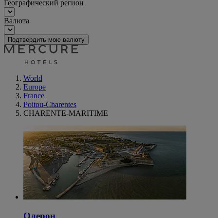
Географический регион
Валюта
Подтвердить мою валюту
World
Europe
France
Poitou-Charentes
CHARENTE-MARITIME
Олерон