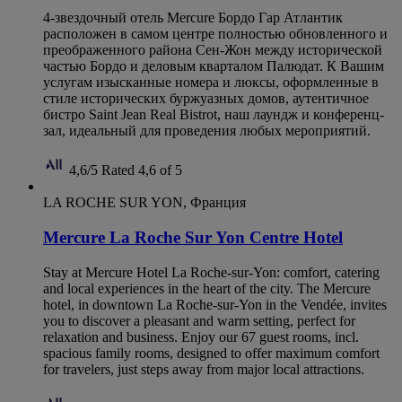
4-звездочный отель Mercure Бордо Гар Атлантик
расположен в самом центре полностью обновленного и
преображенного района Сен-Жон между исторической
частью Бордо и деловым кварталом Палюдат. К Вашим
услугам изысканные номера и люксы, оформленные в
стиле исторических буржуазных домов, аутентичное
бистро Saint Jean Real Bistrot, наш лаундж и конференц-
зал, идеальный для проведения любых мероприятий.
4,6/5
Rated 4,6 of 5
LA ROCHE SUR YON, Франция
Mercure La Roche Sur Yon Centre Hotel
Stay at Mercure Hotel La Roche-sur-Yon: comfort, catering
and local experiences in the heart of the city. The Mercure
hotel, in downtown La Roche-sur-Yon in the Vendée, invites
you to discover a pleasant and warm setting, perfect for
relaxation and business. Enjoy our 67 guest rooms, incl.
spacious family rooms, designed to offer maximum comfort
for travelers, just steps away from major local attractions.