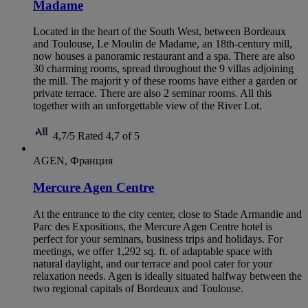
Madame
Located in the heart of the South West, between Bordeaux
and Toulouse, Le Moulin de Madame, an 18th-century mill,
now houses a panoramic restaurant and a spa. There are also
30 charming rooms, spread throughout the 9 villas adjoining
the mill. The majorit y of these rooms have either a garden or
private terrace. There are also 2 seminar rooms. All this
together with an unforgettable view of the River Lot.
4,7/5
Rated 4,7 of 5
AGEN, Франция
Mercure Agen Centre
At the entrance to the city center, close to Stade Armandie and
Parc des Expositions, the Mercure Agen Centre hotel is
perfect for your seminars, business trips and holidays. For
meetings, we offer 1,292 sq. ft. of adaptable space with
natural daylight, and our terrace and pool cater for your
relaxation needs. Agen is ideally situated halfway between the
two regional capitals of Bordeaux and Toulouse.