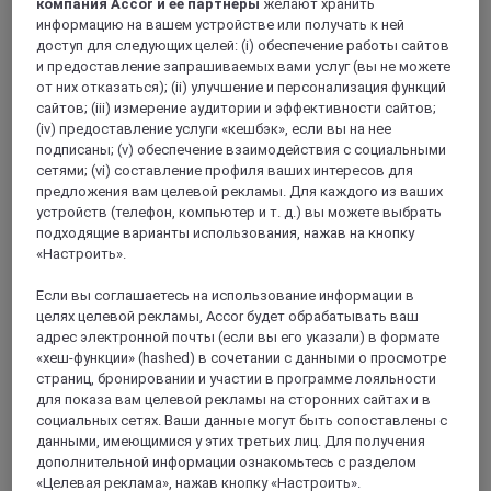
компания Accor и ее партнеры
желают хранить
информацию на вашем устройстве или получать к ней
доступ для следующих целей: (i) обеспечение работы сайтов
и предоставление запрашиваемых вами услуг (вы не можете
от них отказаться); (ii) улучшение и персонализация функций
сайтов; (iii) измерение аудитории и эффективности сайтов;
(iv) предоставление услуги «кешбэк», если вы на нее
подписаны; (v) обеспечение взаимодействия с социальными
сетями; (vi) составление профиля ваших интересов для
предложения вам целевой рекламы. Для каждого из ваших
Шатлайон-Плаж
устройств (телефон, компьютер и т. д.) вы можете выбрать
подходящие варианты использования, нажав на кнопку
«Настроить».
Если вы соглашаетесь на использование информации в
целях целевой рекламы, Accor будет обрабатывать ваш
адрес электронной почты (если вы его указали) в формате
«хеш-функции» (hashed) в сочетании с данными о просмотре
страниц, бронировании и участии в программе лояльности
для показа вам целевой рекламы на сторонних сайтах и в
социальных сетях. Ваши данные могут быть сопоставлены с
данными, имеющимися у этих третьих лиц. Для получения
Рошфор
дополнительной информации ознакомьтесь с разделом
«Целевая реклама», нажав кнопку «Настроить».