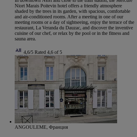
In downtown Niort and close to the train station, the Mercure
Niort Marais Poitevin hotel offers a friendly atmosphere
shaded by the trees in its garden, with spacious, comfortable
and air-conditioned rooms. After a meeting in one of our
meeting rooms or a day of sightseeing, enjoy the terrace of the
restaurant, La Veranda du Dauzac, and discover the inventive
cuisine of our chef, or relax by the pool or in the fitness and
sauna area.
4,6/5
Rated 4,6 of 5
ANGOULEME, Франция