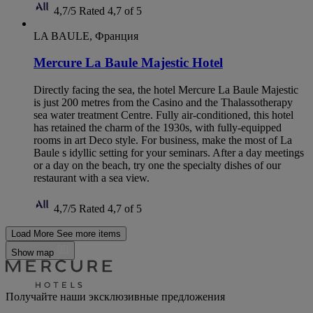
4,7/5
Rated 4,7 of 5
LA BAULE, Франция
Mercure La Baule Majestic Hotel
Directly facing the sea, the hotel Mercure La Baule Majestic
is just 200 metres from the Casino and the Thalassotherapy
sea water treatment Centre. Fully air-conditioned, this hotel
has retained the charm of the 1930s, with fully-equipped
rooms in art Deco style. For business, make the most of La
Baule s idyllic setting for your seminars. After a day meetings
or a day on the beach, try one the specialty dishes of our
restaurant with a sea view.
4,7/5
Rated 4,7 of 5
Load More
See more items
Show map
Получайте наши эксклюзивные предложения