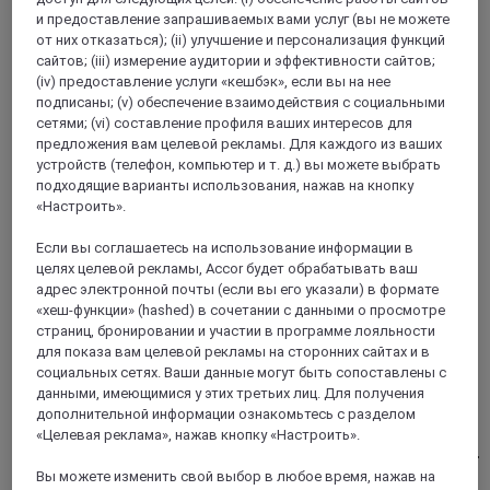
место для отдыха, это приглашение погрузиться в мир
и предоставление запрашиваемых вами услуг (вы не можете
уюта и культурного наследия.
от них отказаться); (ii) улучшение и персонализация функций
сайтов; (iii) измерение аудитории и эффективности сайтов;
4,4/5
Rated 4,4 of 5
(iv) предоставление услуги «кешбэк», если вы на нее
подписаны; (v) обеспечение взаимодействия с социальными
сетями; (vi) составление профиля ваших интересов для
предложения вам целевой рекламы. Для каждого из ваших
устройств (телефон, компьютер и т. д.) вы можете выбрать
подходящие варианты использования, нажав на кнопку
«Настроить».
Если вы соглашаетесь на использование информации в
целях целевой рекламы, Accor будет обрабатывать ваш
адрес электронной почты (если вы его указали) в формате
«хеш-функции» (hashed) в сочетании с данными о просмотре
страниц, бронировании и участии в программе лояльности
СИНГАПУР, Сингапур
для показа вам целевой рекламы на сторонних сайтах и в
социальных сетях. Ваши данные могут быть сопоставлены с
Grand Mercure Сингапур Рокси
данными, имеющимися у этих третьих лиц. Для получения
дополнительной информации ознакомьтесь с разделом
Отель Grand Mercure Сингапур Рокси в оживленном
«Целевая реклама», нажав кнопку «Настроить».
Катонге - это идеальное сочетание комфорта и культуры.
Остановитесь в отеле в 2 шагах от станции MRT Marine
Вы можете изменить свой выбор в любое время, нажав на