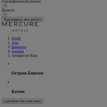
Географический регион
Валюта
Подтвердить мою валюту
World
Asia
Indonesia
Sumatra
Archipel de Riau
Остров Бинтан
Батам
Load More
See more items