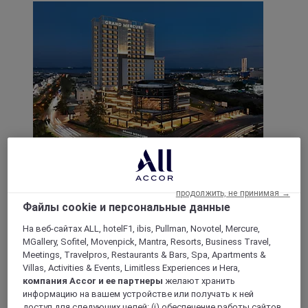
БАТАМ, Индонезия
Grand Mercure Батам Центр
продолжить, не принимая →
Файлы cookie и персональные данные
Отель Grand Mercure Батам Центр предлагает
пребывание в 230 прекрасных номерах и люксах, где
На веб-сайтах ALL, hotelF1, ibis, Pullman, Novotel, Mercure,
современная элегантность сочетается с местным
MGallery, Sofitel, Movenpick, Mantra, Resorts, Business Travel,
шармом. Попробуйте изысканные блюда в Ambrosia All
Meetings, Travelpros, Restaurants & Bars, Spa, Apartments &
Day Dining и Celeste Cafe & Lounge, а также оцените
Villas, Activities & Events, Limitless Experiences и Hera,
традиционный расслабляющий массаж, это сделает ваш
компания Accor и ее партнеры
желают хранить
отдых просто незабываемым. Отель идеально подходит
информацию на вашем устройстве или получать к ней
как для отдыха, так и для деловых людей. Это не просто
доступ для следующих целей: (i) обеспечение работы сайтов