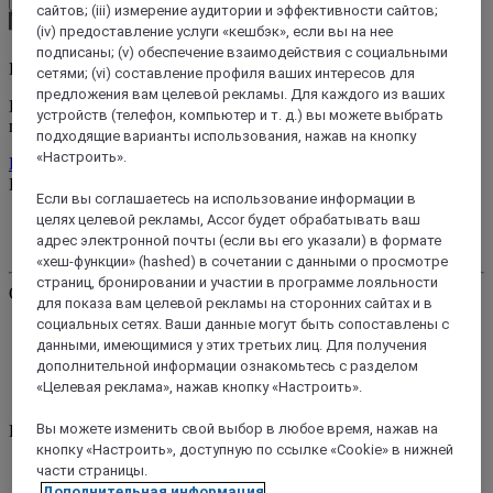
сайтов; (iii) измерение аудитории и эффективности сайтов;
(iv) предоставление услуги «кешбэк», если вы на нее
подписаны; (v) обеспечение взаимодействия с социальными
Получайте наши эксклюзивные предложения
сетями; (vi) составление профиля ваших интересов для
предложения вам целевой рекламы. Для каждого из ваших
Подпишитесь на нашу рассылку, чтобы получать актуальные
устройств (телефон, компьютер и т. д.) вы можете выбрать
предложения
подходящие варианты использования, нажав на кнопку
«Настроить».
Подписаться
Нужна помощь?
Нужна помощь?
Если вы соглашаетесь на использование информации в
целях целевой рекламы, Accor будет обрабатывать ваш
Мои бронирования
адрес электронной почты (если вы его указали) в формате
Часто задаваемые вопросы
«хеш-функции» (hashed) в сочетании с данными о просмотре
страниц, бронировании и участии в программе лояльности
Открыть
Открыть
для показа вам целевой рекламы на сторонних сайтах и в
социальных сетях. Ваши данные могут быть сопоставлены с
Найти отель
данными, имеющимися у этих третьих лиц. Для получения
Найти ресторан
дополнительной информации ознакомьтесь с разделом
Найти конференц-зал
«Целевая реклама», нажав кнопку «Настроить».
Найти специальное предложение
Вы можете изменить свой выбор в любое время, нажав на
Направления
Направления
кнопку «Настроить», доступную по ссылке «Cookie» в нижней
Европа
части страницы.
Азия
Дополнительная информация