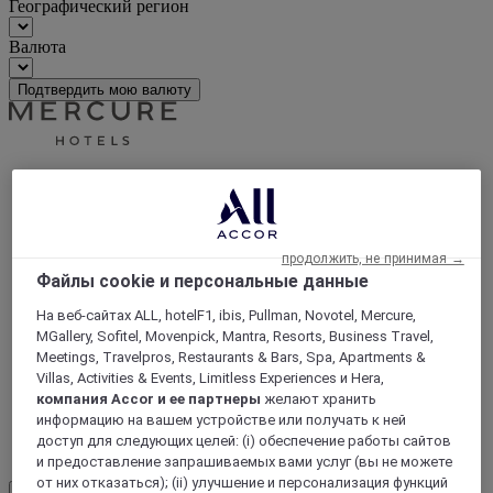
Географический регион
Валюта
Подтвердить мою валюту
World
Asia
Cambodge
продолжить, не принимая →
Файлы cookie и персональные данные
На веб-сайтах ALL, hotelF1, ibis, Pullman, Novotel, Mercure,
MGallery, Sofitel, Movenpick, Mantra, Resorts, Business Travel,
Meetings, Travelpros, Restaurants & Bars, Spa, Apartments &
Villas, Activities & Events, Limitless Experiences и Hera,
компания Accor и ее партнеры
желают хранить
информацию на вашем устройстве или получать к ней
доступ для следующих целей: (i) обеспечение работы сайтов
Пномпень
и предоставление запрашиваемых вами услуг (вы не можете
от них отказаться); (ii) улучшение и персонализация функций
Load More
See more items