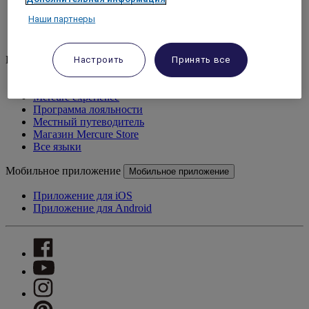
Ближний Восток
Наши партнеры
Южная Америка
Тихоокеанский регион
Вселенная Mercure
Настроить
Принять все
Вселенная Mercure
Наш бренд
Mercure experience
Программа лояльности
Местный путеводитель
Магазин Mercure Store
Все языки
Мобильное приложение
Мобильное приложение
Приложение для iOS
Приложение для Android