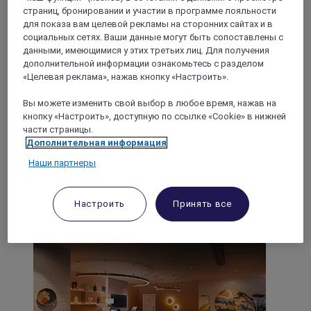
страниц, бронировании и участии в программе лояльности
для показа вам целевой рекламы на сторонних сайтах и в
ЛОНДОН, Великобритания
социальных сетях. Ваши данные могут быть сопоставлены с
данными, имеющимися у этих третьих лиц. Для получения
Отель Mercure Лондон Гайд-парк
дополнительной информации ознакомьтесь с разделом
«Целевая реклама», нажав кнопку «Настроить».
Наслаждайтесь изысканным комфортом отеля Mercure
Вы можете изменить свой выбор в любое время, нажав на
Лондон Гайд-Парк, где элегантность прошлого
сочетается с удобствами настоящего. Наш отель рядом с
кнопку «Настроить», доступную по ссылке «Cookie» в нижней
легендарным парком в нескольких минутах ходьбы от
части страницы.
вокзала Паддингтон отличается уникальным
Дополнительная информация
интерьером, продуманными удобствами и умными
Наши партнеры
технологиями. Оцените удобство гибкой системы
бронирования и насладитесь спокойным отдыхом в
Лондоне. Приглашаем вас в наш городской оазис!
Настроить
Принять все
4,4/5
Rated 4,4 of 5