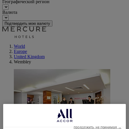
Географический регион
Валюта
Подтвердить мою валюту
World
Europe
United Kingdom
Wembley
продолжить, не принимая →