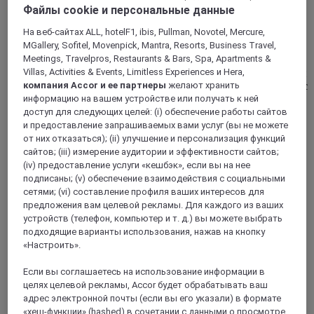
Файлы cookie и персональные данные
ЛОНДОН, Великобритания
На веб-сайтах ALL, hotelF1, ibis, Pullman, Novotel, Mercure,
Mercure Лондон Паддингтон
MGallery, Sofitel, Movenpick, Mantra, Resorts, Business Travel,
Meetings, Travelpros, Restaurants & Bars, Spa, Apartments &
Villas, Activities & Events, Limitless Experiences и Hera,
Четырехзвездочный современный отель Mercure Лондон
компания Accor и ее партнеры
желают хранить
Паддингтон удобно расположен в центре города рядом с
вокзалом Паддингтон. К услугам гостей современные
информацию на вашем устройстве или получать к ней
удобства: WIFI, плоскоэкранные телевизоры и
доступ для следующих целей: (i) обеспечение работы сайтов
бесплатный круглосуточный тренажерный зал. В
и предоставление запрашиваемых вами услуг (вы не можете
ресторане от еля в течение всего дня подаются блюда и
от них отказаться); (ii) улучшение и персонализация функций
напитки.
сайтов; (iii) измерение аудитории и эффективности сайтов;
(iv) предоставление услуги «кешбэк», если вы на нее
подписаны; (v) обеспечение взаимодействия с социальными
4,2/5
Rated 4,2 of 5
сетями; (vi) составление профиля ваших интересов для
предложения вам целевой рекламы. Для каждого из ваших
устройств (телефон, компьютер и т. д.) вы можете выбрать
подходящие варианты использования, нажав на кнопку
«Настроить».
Если вы соглашаетесь на использование информации в
целях целевой рекламы, Accor будет обрабатывать ваш
адрес электронной почты (если вы его указали) в формате
«хеш-функции» (hashed) в сочетании с данными о просмотре