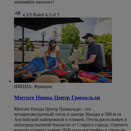
занимайте шезлонг!
4,3/5
Rated 4,3 of 5
НИЦЦА, Франция
Mercure Ницца Центр Гримальди
Mercure Ницца Центр Гримальди - это
четырехзвездочный отель в центре Ниццы в 500 м от
Английской набережной и пляжей. Отель расположен в
непосредственной близости от Старого города. Оцените
красоту старого здания 1930 года постройки в стиле ар-