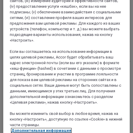
сайтов; (iii) измерение аудитории и эффективности сайтов;
(iv) предоставление услуги «кешбэк», если вы на нее
подписаны; (v) обеспечение взаимодействия с социальными
сетями; (vi) составление профиля ваших интересов для
предложения вам целевой рекламы. Для каждого из ваших
устройств (телефон, компьютер и т. д.) вы можете выбрать
VILLENEUVE-LOUBET, Франция
подходящие варианты использования, нажав на кнопку
«Настроить».
Mercure Villeneuve-Loubet Plage hotel
Если вы соглашаетесь на использование информации в
The Mercure Villeneuve Loubet Plage offers you a unique
целях целевой рекламы, Accor будет обрабатывать ваш
location in the heart of the Cote d Azur. It has 45 rooms and is
адрес электронной почты (если вы его указали) в формате
located in the prestigious Marina Baie des Anges district
«хеш-функции» (hashed) в сочетании с данными о просмотре
between Nice, Antibes and Cannes. Be elevated on our
страниц, бронировании и участии в программе лояльности
terrace, around the pool, to admire the panoramic sea view.
для показа вам целевой рекламы на сторонних сайтах и в
Land directly with your feet in the water in a Californian
социальных сетях. Ваши данные могут быть сопоставлены с
atmosphere under the palm trees.
данными, имеющимися у этих третьих лиц. Для получения
дополнительной информации ознакомьтесь с разделом
4,5/5
Rated 4,5 of 5
«Целевая реклама», нажав кнопку «Настроить».
Вы можете изменить свой выбор в любое время, нажав на
кнопку «Настроить», доступную по ссылке «Cookie» в нижней
части страницы.
Дополнительная информация