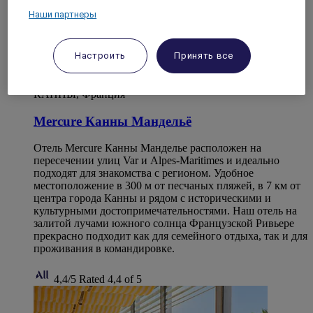
Наши партнеры
Настроить
Принять все
КАННЫ, Франция
Mercure Канны Мандельё
Отель Mercure Канны Манделье расположен на
пересечении улиц Var и Alpes-Maritimes и идеально
подходят для знакомства с регионом. Удобное
местоположение в 300 м от песчаных пляжей, в 7 км от
центра города Канны и рядом с историческими и
культурными достопримечательностями. Наш отель на
залитой лучами южного солнца Французской Ривьере
прекрасно подходит как для семейного отдыха, так и для
проживания в командировке.
4,4/5
Rated 4,4 of 5