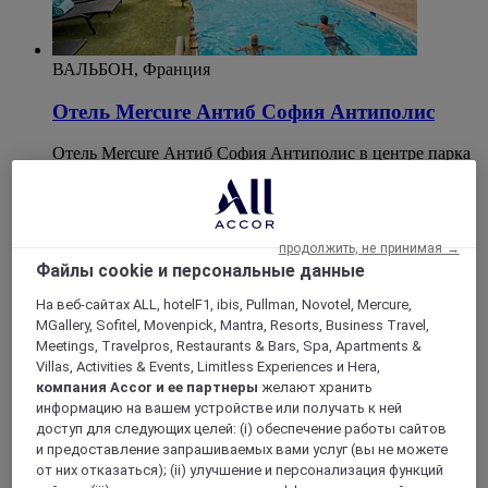
ВАЛЬБОН, Франция
Отель Mercure Антиб София Антиполис
Отель Mercure Антиб София Антиполис в центре парка
София Антиполис соблазняет современным дизайном.
Мы ждем вас в ресторане Hillside Brasserie Maison на
деловой обед или ужин. В отеле в 20 мин от Ниццы и
аэропорта, старого города коммуны Антиб с рынками и
продолжить, не принимая →
набережной Круазет в Каннах можно проводить
Файлы cookie и персональные данные
семинары, отдыхать в тишине и покое или просто
побаловать себя напитком в баре.
На веб-сайтах ALL, hotelF1, ibis, Pullman, Novotel, Mercure,
MGallery, Sofitel, Movenpick, Mantra, Resorts, Business Travel,
4,3/5
Rated 4,3 of 5
Meetings, Travelpros, Restaurants & Bars, Spa, Apartments &
Villas, Activities & Events, Limitless Experiences и Hera,
компания Accor и ее партнеры
желают хранить
информацию на вашем устройстве или получать к ней
доступ для следующих целей: (i) обеспечение работы сайтов
и предоставление запрашиваемых вами услуг (вы не можете
от них отказаться); (ii) улучшение и персонализация функций