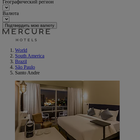
Географический регион
Валюта
Подтвердить мою валюту
World
South America
Brazil
São Paulo
Santo Andre