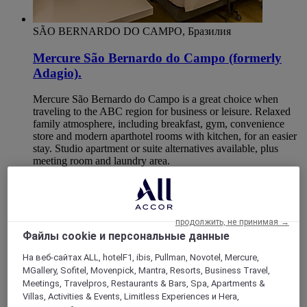
SÃO BERNARDO DO CAMPO, Бразилия
Mercure São Bernardo do Campo (formerly
Adagio).
Mercure São Bernardo do Campo is a great choice when
traveling to the ABC region for business or leisure. Relaxed
family atmosphere, including breakfast, gym, convenience
store and modern aparthotel rooms with kitchen, for an easier
stay. Studio apartment or suite alternatives available, plus
meeting room and laundry area.
4,2/5
Rated 4,2 of 5
продолжить, не принимая →
Файлы cookie и персональные данные
На веб-сайтах ALL, hotelF1, ibis, Pullman, Novotel, Mercure,
MGallery, Sofitel, Movenpick, Mantra, Resorts, Business Travel,
Meetings, Travelpros, Restaurants & Bars, Spa, Apartments &
Villas, Activities & Events, Limitless Experiences и Hera,