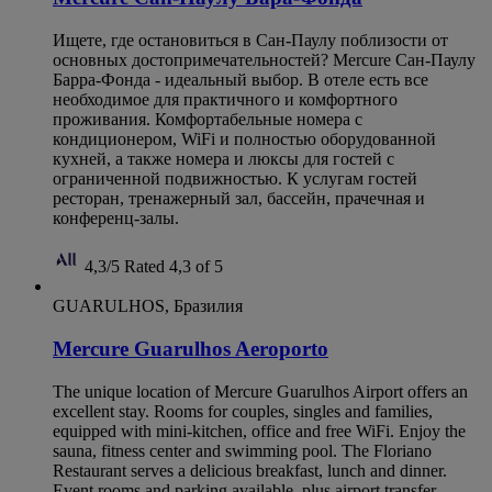
Ищете, где остановиться в Сан-Паулу поблизости от
основных достопримечательностей? Mercure Сан-Паулу
Барра-Фонда - идеальный выбор. В отеле есть все
необходимое для практичного и комфортного
проживания. Комфортабельные номера с
кондиционером, WiFi и полностью оборудованной
кухней, а также номера и люксы для гостей с
ограниченной подвижностью. К услугам гостей
ресторан, тренажерный зал, бассейн, прачечная и
конференц-залы.
4,3/5
Rated 4,3 of 5
GUARULHOS, Бразилия
Mercure Guarulhos Aeroporto
The unique location of Mercure Guarulhos Airport offers an
excellent stay. Rooms for couples, singles and families,
equipped with mini-kitchen, office and free WiFi. Enjoy the
sauna, fitness center and swimming pool. The Floriano
Restaurant serves a delicious breakfast, lunch and dinner.
Event rooms and parking available, plus airport transfer