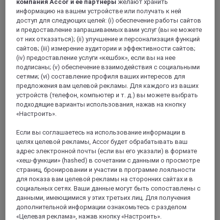
компания Accor и ее партнеры
желают хранить
информацию на вашем устройстве или получать к ней
доступ для следующих целей: (i) обеспечение работы сайтов
и предоставление запрашиваемых вами услуг (вы не можете
SAO CAETANO DO SUL, Бразилия
от них отказаться); (ii) улучшение и персонализация функций
сайтов; (iii) измерение аудитории и эффективности сайтов;
Mercure Sao Caetano do Sul
(iv) предоставление услуги «кешбэк», если вы на нее
подписаны; (v) обеспечение взаимодействия с социальными
For business or leisure, Mercure São Caetano do Sul is
сетями; (vi) составление профиля ваших интересов для
available to everyone. Modern and tastefully decorated rooms
предложения вам целевой рекламы. Для каждого из ваших
with American cuisine options. including air conditioning and
устройств (телефон, компьютер и т. д.) вы можете выбрать
WiFi. Breakfast and haute cuisine served at the Bonjardim
подходящие варианты использования, нажав на кнопку
restaurant, with the business center and 7 function rooms an
«Настроить».
option for professional occasions. Relax at the Fitness Center
with its gym, sauna and swimming pool.
Если вы соглашаетесь на использование информации в
целях целевой рекламы, Accor будет обрабатывать ваш
4,2/5
Rated 4,2 of 5
адрес электронной почты (если вы его указали) в формате
«хеш-функции» (hashed) в сочетании с данными о просмотре
страниц, бронировании и участии в программе лояльности
для показа вам целевой рекламы на сторонних сайтах и в
социальных сетях. Ваши данные могут быть сопоставлены с
данными, имеющимися у этих третьих лиц. Для получения
дополнительной информации ознакомьтесь с разделом
«Целевая реклама», нажав кнопку «Настроить».