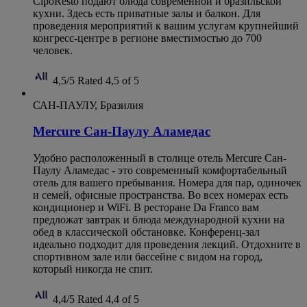
CipóRestô подают блюда современной и бразильской
кухни. Здесь есть приватные залы и балкон. Для
проведения мероприятий к вашим услугам крупнейший
конгресс-центре в регионе вместимостью до 700
человек.
4,5/5
Rated 4,5 of 5
САН-ПАУЛУ, Бразилия
Mercure Сан-Паулу Аламедас
Удобно расположенный в столице отель Mercure Сан-
Паулу Аламедас - это современный комфортабельный
отель для вашего пребывания. Номера для пар, одиночек
и семей, офисные пространства. Во всех номерах есть
кондиционер и WiFi. В ресторане Da Franco вам
предложат завтрак и блюда международной кухни на
обед в классической обстановке. Конференц-зал
идеально подходит для проведения лекций. Отдохните в
спортивном зале или бассейне с видом на город,
который никогда не спит.
4,4/5
Rated 4,4 of 5