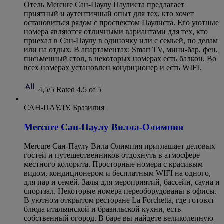
Отель Mercure Сан-Паулу Паулиста предлагает
приятный и аутентичный опыт для тех, кто хочет
остановиться рядом с проспектом Паулиста. Его уютные
номера являются отличными вариантами для тех, кто
приехал в Сан-Паулу в одиночку или с семьей, по делам
или на отдых. В апартаментах: Smart TV, мини-бар, фен,
письменный стол, в некоторых номерах есть балкон. Во
всех номерах установлен кондиционер и есть WIFI.
4,5/5
Rated 4,5 of 5
САН-ПАУЛУ, Бразилия
Mercure Сан-Паулу Вилла-Олимпия
Mercure Сан-Паулу Вила Олимпия приглашает деловых
гостей и путешественников отдохнуть в атмосфере
местного колорита. Просторные номера с красивым
видом, кондиционером и бесплатным WIFI на одного,
для пар и семей. Залы для мероприятий, бассейн, сауна и
спортзал. Некоторые номера переоборудованы в офисы.
В уютном открытом ресторане La Forchetta, где готовят
блюда итальянской и бразильской кухни, есть
собственный огород. В баре вы найдете великолепную