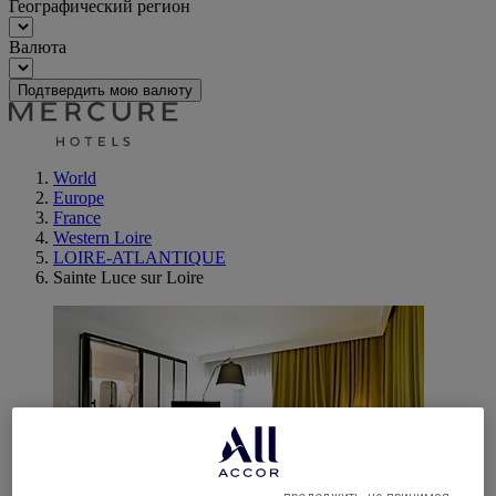
Географический регион
Валюта
Подтвердить мою валюту
World
Europe
France
Western Loire
LOIRE-ATLANTIQUE
Sainte Luce sur Loire