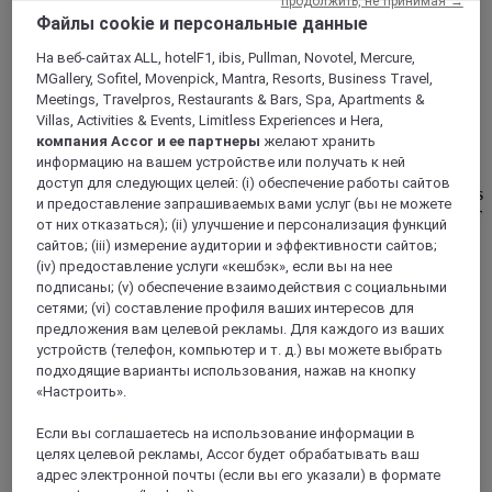
продолжить, не принимая →
Файлы cookie и персональные данные
На веб-сайтах ALL, hotelF1, ibis, Pullman, Novotel, Mercure,
НАНТ, Франция
MGallery, Sofitel, Movenpick, Mantra, Resorts, Business Travel,
Meetings, Travelpros, Restaurants & Bars, Spa, Apartments &
Mercure Нант Центральный Вокзал
Villas, Activities & Events, Limitless Experiences и Hera,
компания Accor и ее партнеры
желают хранить
Отель Mercure Нант Центральный Вокзал удобно
информацию на вашем устройстве или получать к ней
расположен в центре Нанта вблизи бизнес-центра
доступ для следующих целей: (i) обеспечение работы сайтов
Euronantes, Cité des Congrès, Château de Nantes и Machines
и предоставление запрашиваемых вами услуг (вы не можете
de l'Ile. Прямой доступ к станции TGV, шаттл в аэропорт
от них отказаться); (ii) улучшение и персонализация функций
Nantes Atlantic. Отдохните после долгого дня,
сайтов; (iii) измерение аудитории и эффективности сайтов;
заполненного деловыми встречами или осмотром
(iv) предоставление услуги «кешбэк», если вы на нее
достопримечательностей. Отель предлагает уютные
подписаны; (v) обеспечение взаимодействия с социальными
номера с кондиционером и современным дизайном. В
сетями; (vi) составление профиля ваших интересов для
La Brasserie вам предложат блюда домашней кухни из
предложения вам целевой рекламы. Для каждого из ваших
сезонных продуктов.
устройств (телефон, компьютер и т. д.) вы можете выбрать
подходящие варианты использования, нажав на кнопку
4,5/5
Rated 4,5 of 5
«Настроить».
Если вы соглашаетесь на использование информации в
целях целевой рекламы, Accor будет обрабатывать ваш
адрес электронной почты (если вы его указали) в формате