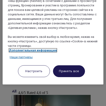
«хеш-функции» (hashed) в сочетании с данными о просмотре
страниц, бронировании и участии в программе лояльности
для показа вам целевой рекламы на сторонних сайтах и в
социальных сетях. Ваши данные могут быть сопоставлены с
данными, имеющимися у этих третьих лиц. Для получения
дополнительной информации ознакомьтесь с разделом
«Целевая реклама», нажав кнопку «Настроить».
НАНТ, Франция
Вы можете изменить свой выбор в любое время, нажав на
кнопку «Настроить», доступную по ссылке «Cookie» в нижней
Mercure Нант Гран-Отель Центр
части страницы.
Дополнительная информация
Гранд-отель Mercure Нант Центр приветствует вас в
самом центре Нанта! Отель удачно расположен в центре
Наши партнеры
города, откуда легко добраться и до конгресс-центра, и
до культурных достопримечательностей Нанта. Это
идеальное место для деловых и туристических поездок.
Настроить
Принять все
Здесь есть все для комфортного отдыха:
комфортабельные современные номера, лаунж-бар,
фитнес-зона и конференц-залы.
4,6/5
Rated 4,6 of 5